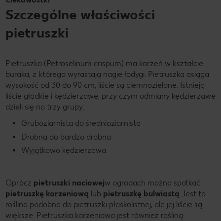
Szczególne właściwości
pietruszki
Pietruszka (Petroselinum crispum) ma korzeń w kształcie
buraka, z którego wyrastają nagie łodygi. Pietruszka osiąga
wysokość od 30 do 90 cm, liście są ciemnozielone. Istnieją
liście gładkie i kędzierzawe, przy czym odmiany kędzierzawe
dzieli się na trzy grupy:
Gruboziarnista do średnioziarnista
Drobna do bardzo drobna
Wyjątkowo kędzierzawa
Oprócz
pietruszki naciowej
w ogrodach można spotkać
pietruszkę korzeniową
lub
pietruszkę bulwiastą
. Jest to
roślina podobna do pietruszki płaskolistnej, ale jej liście są
większe. Pietruszka korzeniowa jest również rośliną