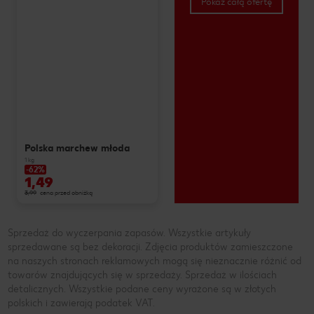
Pokaż całą ofertę
Polska marchew młoda
1 kg
-62%
1,49
3,99
cena przed obniżką
Sprzedaż do wyczerpania zapasów. Wszystkie artykuły
sprzedawane są bez dekoracji. Zdjęcia produktów zamieszczone
na naszych stronach reklamowych mogą się nieznacznie różnić od
towarów znajdujących się w sprzedaży. Sprzedaż w ilościach
detalicznych. Wszystkie podane ceny wyrażone są w złotych
polskich i zawierają podatek VAT.