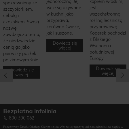
jednoroczną. Jej
koprem włoskim,
spokrewniony ze
liście są używane
jest
szczypiorkiem,
w kuchni jako
wszechstronną
cebulą i
przyprawa,
rośliną leczniczą i
czosnkiem. Swoją
zarówno świeże,
przyprawową.
nazwę
jak i suszone.
Koperek pochodzi
zawdzięcza temu,
z Bliskiego
że niedźwiedzie
Dowiedz się
Wschodu i
cenią go jako
więcej
południowej
pierwszy posiłek
Europy.
po zimowym śnie.
Dowiedz się
Dowiedz się
więcej
więcej
Bezpłatna infolinia
800 300 062
Pracownicy Działu Obsługi Klienta są do Waszej dyspozycji od poniedziałku do piątku w