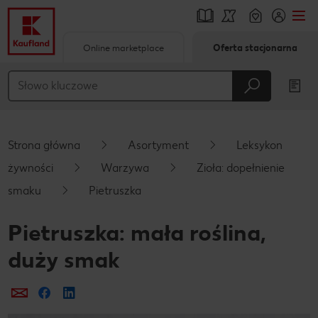
Online marketplace
Oferta stacjonarna
Przejdź do
Główna treść
Stopka
Strona główna
Asortyment
Leksykon
Pływający pasek boczny
żywności
Warzywa
Zioła: dopełnienie
smaku
Pietruszka
Pietruszka: mała roślina,
duży smak
Prześlij e-mailem
Udostępnij na Facebooku