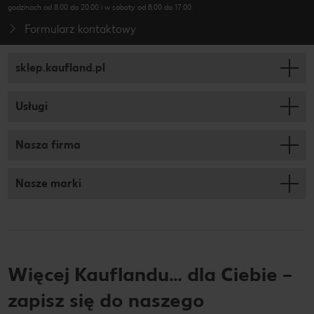
godzinach od 8.00 do 20.00 i w soboty od 8.00 do 17.00.
Formularz kontaktowy
sklep.kaufland.pl
Usługi
Nasza firma
Nasze marki
Więcej Kauflandu… dla Ciebie –
zapisz się do naszego