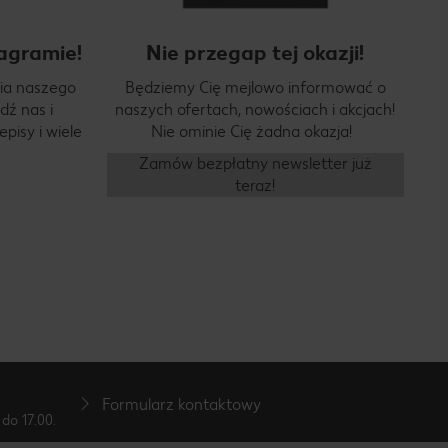
agramie!
Nie przegap tej okazji!
ia naszego
Będziemy Cię mejlowo informować o
dź nas i
naszych ofertach, nowościach i akcjach!
pisy i wiele
Nie ominie Cię żadna okazja!
Zamów bezpłatny newsletter już
teraz!
Formularz kontaktowy
do 17.00.