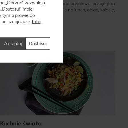
ąc „Odrzuć“ zezwalają
danie, które doda smaku każdemu posiłkowi - pasuje jako
 „Dostosuj” mają
dodatek i jako samodzielne danie na lunch, obiad, kolację,
w tym o prawie do
czy do grilla. Polecamy!
o nas znajdziesz
tutaj
.
Poznaj przepisy na sałatki
Akceptuj
Dostosuj
Kuchnie świata