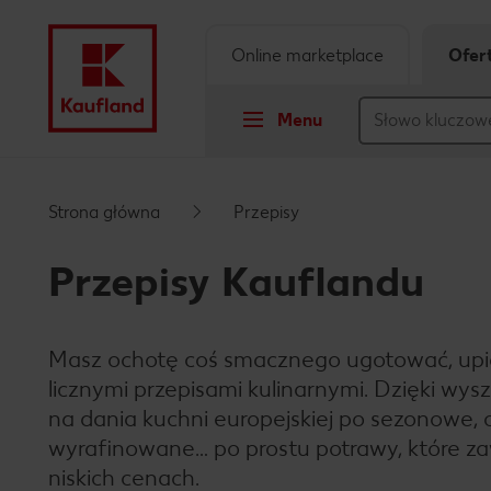
Online marketplace
Ofer
Menu
Przejdź do
Strona główna
Przepisy
Główna treść
Przepisy Kauflandu
Stopka
Masz ochotę coś smacznego ugotować, upiec
Pływający pasek boczny
licznymi przepisami kulinarnymi. Dzięki wy
na dania kuchni europejskiej po sezonowe, 
wyrafinowane… po prostu potrawy, które za
niskich cenach.