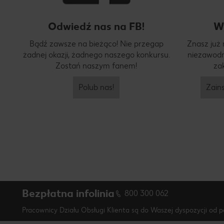
Odwiedź nas na FB!
W
Bądź zawsze na bieżąco! Nie przegap
Znasz już
żadnej okazji, żadnego naszego konkursu.
niezawodn
Zostań naszym fanem!
za
Polub nas!
Zains
Bezpłatna infolinia
800 300 062
Pracownicy Działu Obsługi Klienta są do Waszej dyspozycji od p