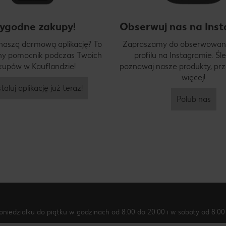
ygodne zakupy!
Obserwuj nas na Inst
 naszą darmową aplikację? To
Zapraszamy do obserwowan
y pomocnik podczas Twoich
profilu na Instagramie. Śle
kupów w Kauflandzie!
poznawaj nasze produkty, prze
więcej!
taluj aplikację już teraz!
Polub nas
oniedziałku do piątku w godzinach od 8.00 do 20.00 i w soboty od 8.00 