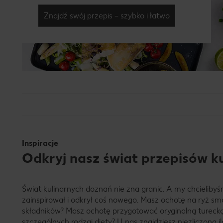
Znajdź swój przepis – szybko i łatwo
Inspiracje
Odkryj nasz świat przepisów k
Świat kulinarnych doznań nie zna granic. A my chcielibyśm
zainspirował i odkrył coś nowego. Masz ochotę na ryż s
składników? Masz ochotę przygotować oryginalną turecką 
szczególnych rodzaj diety? U nas znajdziesz niezliczoną