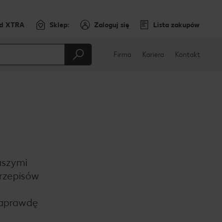
rd XTRA
Sklep:
Zaloguj się
Lista zakupów
Firma
Kariera
Kontakt
aszymi
przepisów
naprawdę