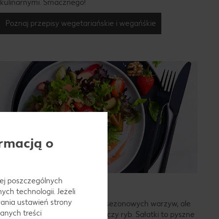
kulinarnymi. Smacznego!
Poznaj przepisy wegetariańskie i wegańśkie
rmacją o
 jej poszczególnych
Sałatki
ch technologii. Jeżeli
ania ustawień strony
Lekkie lub bardziej pożywne, z sezonowych warzyw, ale
anych treści
także z dodatkiem sera, mięsa czy ryb. Sałatki to pyszne