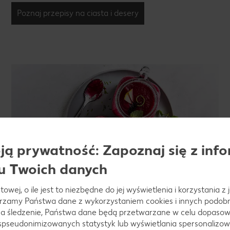
Poznaj przepisy na ciasta i desery
ą prywatność: Zapoznaj się z info
u Twoich danych
towej, o ile jest to niezbędne do jej wyświetlenia i korzystania z
Lemoniady, smoothie, koktajle
arzamy Państwa dane z wykorzystaniem cookies i innych podobny
a śledzenie, Państwa dane będą przetwarzane w celu dopasow
Jeżeli chodzi o przepisy, to nie może wśród nich
 spseudonimizowanych statystyk lub wyświetlania spersonalizow
zabraknąć naszych pomysłów na napoje. Przygotuj sobie