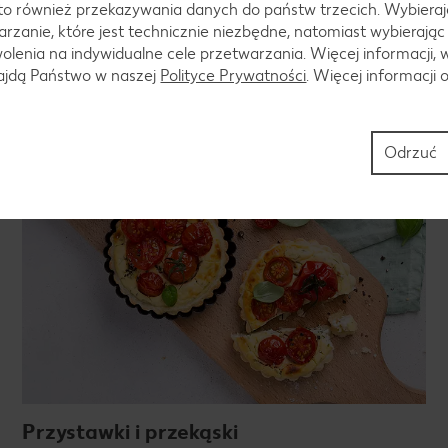
to również przekazywania danych do państw trzecich. Wybieraj
smoothie, shake'a lub egzotyczny koktajl, delektuj się
rzanie, które jest technicznie niezbędne, natomiast wybierając
koktajlem albo podaj swoim gościom owocową
lenia na indywidualne cele przetwarzania. Więcej informacji, 
lemoniadę. Na zdrowie!
najdą Państwo w naszej
Polityce Prywatności
. Więcej informacji 
Poznaj przepisy na napoje
Odrzuć
Przystawki i przekąski