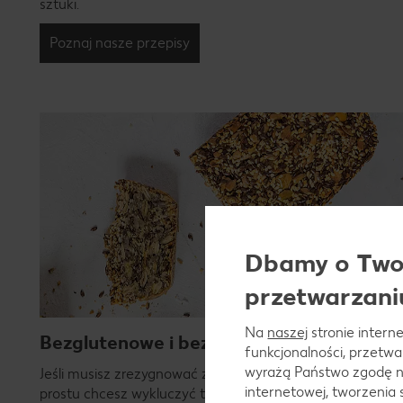
sztuki.
Poznaj nasze przepisy
Dbamy o Twoj
przetwarzani
Na
naszej
stronie interne
Bezglutenowe i bez laktozy
funkcjonalności, przetw
wyrażą Państwo zgodę n
Jeśli musisz zrezygnować z glutenu czy laktozy - lub po
internetowej, tworzenia
prostu chcesz wykluczyć te składniki ze swojej