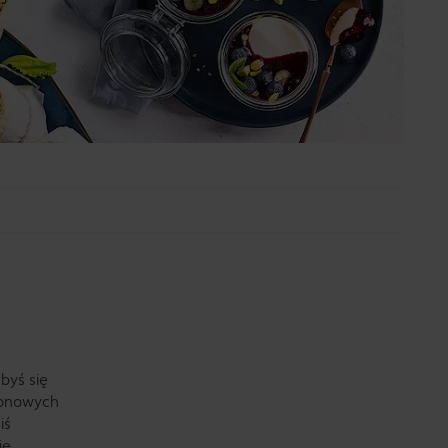
byś się
ezonowych
iś
ie.