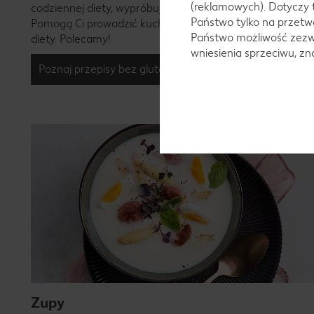
(reklamowych). Dotyczy 
codziennej diety, wypróbuj nasze przepisy kulinarne.
Państwo tylko na przetwa
Pomogą Ci prowadzić kuchnię odpowiednią do Twojej
Państwo możliwość zezwo
diety. Polecamy!
wniesienia sprzeciwu, z
Poznaj przepisy bez glutenu i bez laktozy
Zupy