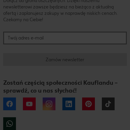
Dołącz do grona oszczędnych. Dzięki naszemu
newsletterowi zawsze będziesz na bieżąco z aktualną
ofertą i zaplanujesz zakupy w naprawdę niskich cenach.
Czekamy na Ciebie!
Twój adres e-mail
Zamów newsletter
Zostań częścią społeczności Kauflandu –
sprawdź, co u nas słychać!
Facebook
YouTube
Instagram
LinkedIn
Pinterest
Tiktok
WhatsApp