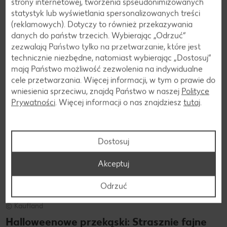
strony internetowej, tworzenia spseudonimizowanych
statystyk lub wyświetlania spersonalizowanych treści
(reklamowych). Dotyczy to również przekazywania
Do artykułu
danych do państw trzecich. Wybierając „Odrzuć“
zezwalają Państwo tylko na przetwarzanie, które jest
technicznie niezbędne, natomiast wybierając „Dostosuj”
RADOŚĆ GOTOWANIA
mają Państwo możliwość zezwolenia na indywidualne
cele przetwarzania. Więcej informacji, w tym o prawie do
wniesienia sprzeciwu, znajdą Państwo w naszej
Polityce
Prywatności
. Więcej informacji o nas znajdziesz
tutaj
.
Dostosuj
Akceptuj
Odrzuć
© Kaufland
Halloweenowe przekąski: Strasznie fajne