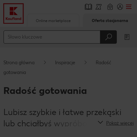
Online marketplace
Oferta stacjonarna
Przejdź do
Główna treść
Stopka
Strona główna
Inspiracje
Radość
Pływający pasek boczny
gotowania
Radość gotowania
Lubisz szybkie i łatwe przekąski
lub chciałbyś wypróbować
Pokaż więcej
bardziej wymagające przepisy?