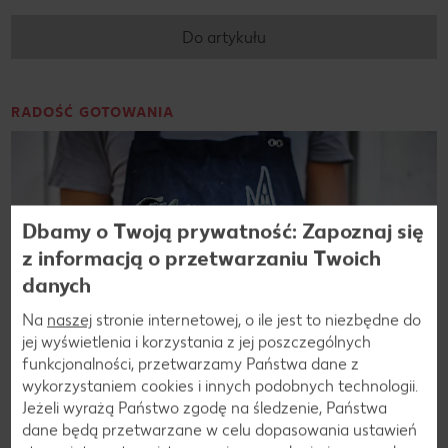
Do artykułu
RADOŚĆ GOTOWANIA
Dbamy o Twoją prywatność: Zapoznaj się
z informacją o przetwarzaniu Twoich
danych
Na
naszej
stronie internetowej, o ile jest to niezbędne do
jej wyświetlenia i korzystania z jej poszczególnych
funkcjonalności, przetwarzamy Państwa dane z
wykorzystaniem cookies i innych podobnych technologii.
© Kaufland
Jeżeli wyrażą Państwo zgodę na śledzenie, Państwa
Jak samemu zrobić tortille – od ciasta do
dane będą przetwarzane w celu dopasowania ustawień
farszu