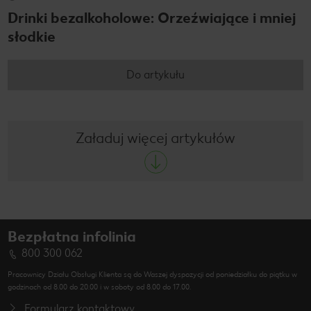
Drinki bezalkoholowe: Orzeźwiające i mniej
słodkie
Do artykułu
Załaduj więcej artykułów
Bezpłatna infolinia
800 300 062
Pracownicy Działu Obsługi Klienta są do Waszej dyspozycji od poniedziałku do piątku w
godzinach od 8.00 do 20.00 i w soboty od 8.00 do 17.00.
Formularz kontaktowy