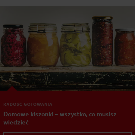
Dla fanów gotowania i
początkujących: Tutaj znajdziesz
porady i wskazówki kulinarne.
RADOŚĆ GOTOWANIA
Domowe kiszonki – wszystko, co musisz
wiedzieć