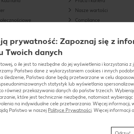
a Kaufland
Praca i kariera
er
Nasze wartości
połecznościowe
Compliance
otwarcia sklepów
Nasza odpowiedzialność
ą prywatność: Zapoznaj się z info
ietnice
Nasze wyróżnienia
u Twoich danych
aucyjny
Prasa
ładowania samochodów
Nieruchomości
towej, o ile jest to niezbędne do jej wyświetlenia i korzystania z
odarunkowa
Zostań sprzedawcą market
arzamy Państwa dane z wykorzystaniem cookies i innych podobny
a śledzenie, Państwa dane będą przetwarzane w celu dopasow
kość
 spseudonimizowanych statystyk lub wyświetlania spersonalizow
rony
to również przekazywania danych do państw trzecich. Wybieraj
rzanie, które jest technicznie niezbędne, natomiast wybierając
lenia na indywidualne cele przetwarzania. Więcej informacji, 
najdą Państwo w naszej
Polityce Prywatności
. Więcej informacji 
t dot. rozsyłania fałszywych
ci
Odrzuć