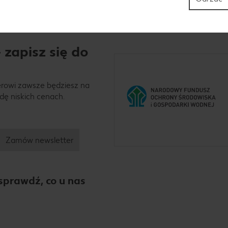
 zapisz się do
erowi zawsze będziesz na
dę niskich cenach.
Zamów newsletter
sprawdź, co u nas
hatsApp