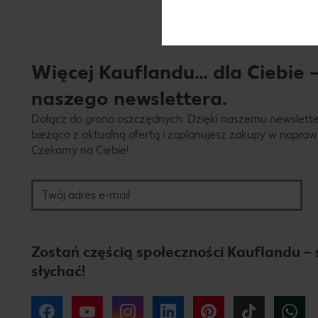
Więcej Kauflandu… dla Ciebie –
naszego newslettera.
Dołącz do grona oszczędnych. Dzięki naszemu newslett
bieżąco z aktualną ofertą i zaplanujesz zakupy w napraw
Czekamy na Ciebie!
Twój adres e-mail
Zostań częścią społeczności Kauflandu – 
słychać!
Facebook
YouTube
Instagram
LinkedIn
Pinterest
Tiktok
W