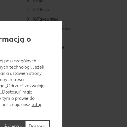
K-Bio
K-Classic
K-Favourites
K-Stąd Takie Dobre
rmacją o
Kuniboo
K-take it veggie
SWITCH ON
 jej poszczególnych
place
ch technologii. Jeżeli
ania ustawień strony
anych treści
ąc „Odrzuć“ zezwalają
 „Dostosuj” mają
w tym o prawie do
o nas znajdziesz
tutaj
.
Akceptuj
Dostosuj