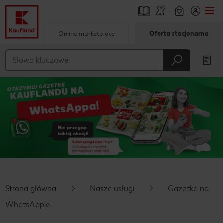
Online marketplace
Oferta stacjonarna
Przejdź do
Główna treść
Stopka
Pływający pasek boczny
Strona główna
Nasze usługi
Gazetka na
WhatsAppie