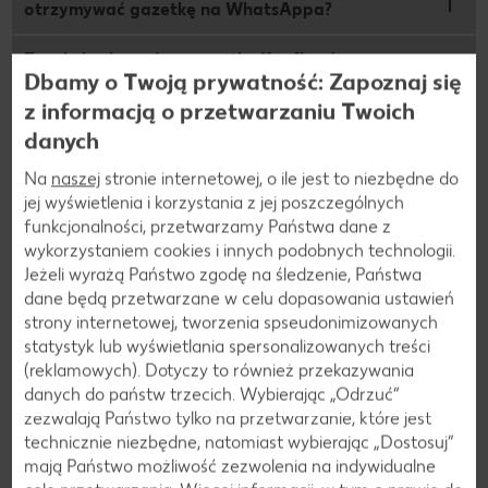
otrzymywać gazetkę na WhatsAppa?
Zasubskrybowałem gazetkę Kauflandu na
Dbamy o Twoją prywatność: Zapoznaj się
WhatsAppie. Kiedy ją dostanę?
z informacją o przetwarzaniu Twoich
Czy mogę dostawać gazetki z dwóch marketów?
danych
Na
naszej
stronie internetowej, o ile jest to niezbędne do
Jak mogę zmienić market?
jej wyświetlenia i korzystania z jej poszczególnych
funkcjonalności, przetwarzamy Państwa dane z
Jakie dane są gromadzone?
wykorzystaniem cookies i innych podobnych technologii.
Jeżeli wyrażą Państwo zgodę na śledzenie, Państwa
Czy mogę udostępnić innym czat Kauflandu?
dane będą przetwarzane w celu dopasowania ustawień
strony internetowej, tworzenia spseudonimizowanych
W jaki sposób mogę zrezygnować z
statystyk lub wyświetlania spersonalizowanych treści
otrzymywania gazetki na WhatsAppa?
(reklamowych). Dotyczy to również przekazywania
danych do państw trzecich. Wybierając „Odrzuć“
zezwalają Państwo tylko na przetwarzanie, które jest
technicznie niezbędne, natomiast wybierając „Dostosuj”
mają Państwo możliwość zezwolenia na indywidualne