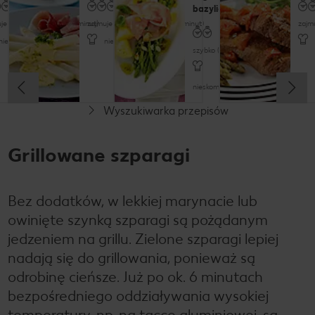
bazyliowym
je trochę czasu (do 60 minut)
zajmuje trochę czasu (do 60 minut)
zajm
nieskomplikowany
nieskomplikowany
szybko (do 30 minut)
nieskomplikowany
Wyszukiwarka przepisów
Grillowane szparagi
Bez dodatków, w lekkiej marynacie lub
owinięte szynką szparagi są pożądanym
jedzeniem na grillu. Zielone szparagi lepiej
nadają się do grillowania, ponieważ są
odrobinę cieńsze. Już po ok. 6 minutach
bezpośredniego oddziaływania wysokiej
temperatury, np. na tacce aluminiowej, są