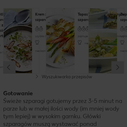
tka ze
Krem ze
Tapasy z białymi i zielonymi
Zup
aragów i
szparagów
szparagami
szp
k z
ssingiem
urtowym
szybko (do 30 minut)
zajmuje trochę czasu (do 60 minut)
szyb
nieskomplikowany
nieskomplikowany
nies
o (do 30 minut)
komplikowany
Wyszukiwarka przepisów
Gotowanie
Świeże szparagi gotujemy przez 3-5 minut na
parze lub w małej ilości wody (im mniej wody
tym lepiej) w wysokim garnku. Główki
szparagów muszą wystawać ponad