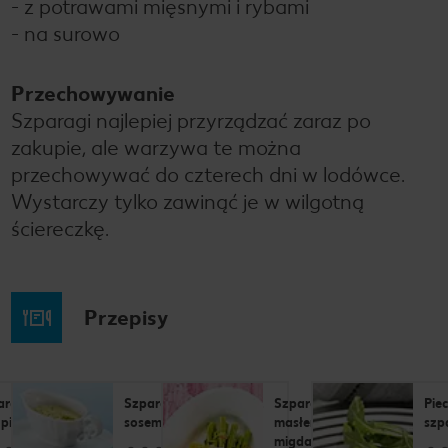
- z potrawami mięsnymi i rybami
- na surowo
Przechowywanie
Szparagi najlepiej przyrządzać zaraz po
zakupie, ale warzywa te można
przechowywać do czterech dni w lodówce.
Wystarczy tylko zawinąć je w wilgotną
ściereczkę.
Przepisy
aragi otulone
Szparagi z piekarnika z
Szparagi z
Pie
upiącą szynką
sosem holenderskim
masłem
szp
migdałowo-