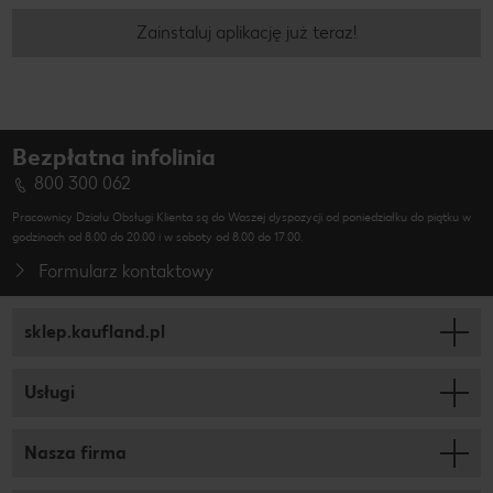
Zainstaluj aplikację już teraz!
Bezpłatna infolinia
800 300 062
Pracownicy Działu Obsługi Klienta są do Waszej dyspozycji od poniedziałku do piątku w
godzinach od 8.00 do 20.00 i w soboty od 8.00 do 17.00.
Formularz kontaktowy
sklep.kaufland.pl
Usługi
Nasza firma