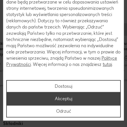
dane będą przetwarzane w celu dopasowania ustawień
strony internetowej, tworzenia spseudonimizowanych
statystyk lub wyświetlania spersonalizowanych treści
Przepisy
(reklamowych). Dotyczy to również przekazywania
Dania z trybulą
danych do państw trzecich. Wybierając „Odrzuć“
zezwalają Państwo tylko na przetwarzanie, które jest
technicznie niezbędne, natomiast wybierając „Dostosuj”
ki
Krem ze
Crostini z awokado i
Bru
mają Państwo możliwość zezwolenia na indywidualne
aronowe z
szparagów
kozim serem
łos
cele przetwarzania. Więcej informacji, w tym o prawie do
zywami
wniesienia sprzeciwu, znajdą Państwo w naszej
Polityce
Prywatności
. Więcej informacji o nas znajdziesz
tutaj
.
szybko (do 30 minut)
błyskawicznie (do 15 minut)
szyb
o (do 30 minut)
nieskomplikowany
nieskomplikowany
nies
Dostosuj
komplikowany
Odkryj jeszcze więcej przepisów
Akceptuj
Wegetariański
Odrzuć
Składniki