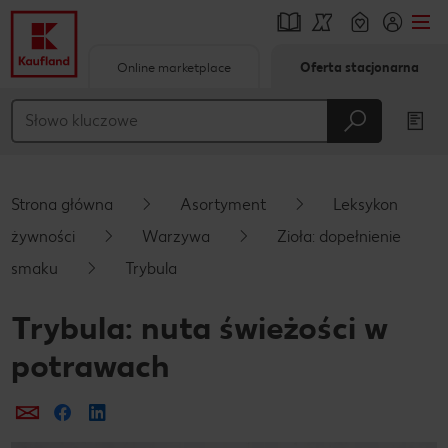
Online marketplace
Oferta stacjonarna
Przejdź do
Główna treść
Stopka
Strona główna
Asortyment
Leksykon
Pływający pasek boczny
żywności
Warzywa
Zioła: dopełnienie
smaku
Trybula
Trybula: nuta świeżości w
potrawach
Prześlij e-mailem
Udostępnij na Facebooku