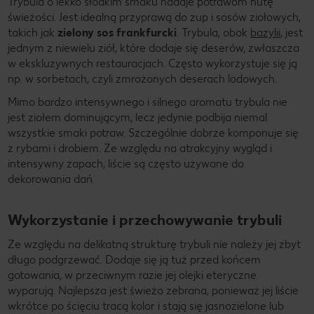
Trybula o lekko słodkim smaku nadaje potrawom nutę
świeżości. Jest idealną przyprawą do zup i sosów ziołowych,
takich jak
zielony sos frankfurcki
. Trybula, obok
bazylii
, jest
jednym z niewielu ziół, które dodaje się deserów, zwłaszcza
w ekskluzywnych restauracjach. Często wykorzystuje się ją
np. w sorbetach, czyli zmrożonych deserach lodowych.
Mimo bardzo intensywnego i silnego aromatu trybula nie
jest ziołem dominującym, lecz jedynie podbija niemal
wszystkie smaki potraw. Szczególnie dobrze komponuje się
z rybami i drobiem. Ze względu na atrakcyjny wygląd i
intensywny zapach, liście są często używane do
dekorowania dań.
Wykorzystanie i przechowywanie trybuli
Ze względu na delikatną strukturę trybuli nie należy jej zbyt
długo podgrzewać. Dodaje się ją tuż przed końcem
gotowania, w przeciwnym razie jej olejki eteryczne
wyparują. Najlepsza jest świeżo zebrana, ponieważ jej liście
wkrótce po ścięciu tracą kolor i stają się jasnozielone lub