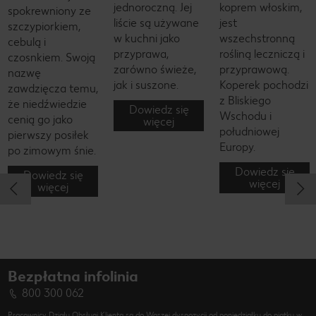
jednoroczną. Jej
koprem włoskim,
spokrewniony ze
liście są używane
jest
szczypiorkiem,
w kuchni jako
wszechstronną
cebulą i
przyprawa,
rośliną leczniczą i
czosnkiem. Swoją
zarówno świeże,
przyprawową.
nazwę
jak i suszone.
Koperek pochodzi
zawdzięcza temu,
z Bliskiego
że niedźwiedzie
Dowiedz się
Wschodu i
cenią go jako
więcej
południowej
pierwszy posiłek
Europy.
po zimowym śnie.
Dowiedz się
Dowiedz się
więcej
więcej
Bezpłatna infolinia
800 300 062
Pracownicy Działu Obsługi Klienta są do Waszej dyspozycji od poniedziałku do piątku w