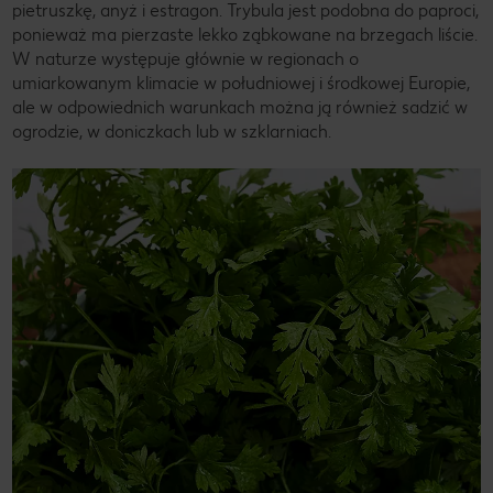
pietruszkę, anyż i estragon. Trybula jest podobna do paproci,
ponieważ ma pierzaste lekko ząbkowane na brzegach liście.
W naturze występuje głównie w regionach o
umiarkowanym klimacie w południowej i środkowej Europie,
ale w odpowiednich warunkach można ją również sadzić w
ogrodzie, w doniczkach lub w szklarniach.