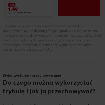
1 kg
-62%
1,49
3,99
cena przed obniżką
Sprzedaż do wyczerpania zapasów. Wszystkie artykuły
sprzedawane są bez dekoracji. Zdjęcia produktów zamieszczone
na naszych stronach reklamowych mogą się nieznacznie różnić od
towarów znajdujących się w sprzedaży. Sprzedaż w ilościach
detalicznych. Wszystkie podane ceny wyrażone są w złotych
polskich i zawierają podatek VAT.
Wykorzystanie i przechowywanie
Do czego można wykorzystać
trybulę i jak ją przechowywać?