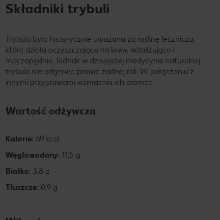
Składniki trybuli
Trybula była historycznie uważana za roślinę leczniczą,
która działa oczyszczająco na krew, witalizująco i
moczopędnie. Jednak w dzisiejszej medycynie naturalnej
trybula nie odgrywa prawie żadnej roli. W połączeniu z
innymi przyprawami wzmacnia ich aromat.
Wartość odżywcza
Kalorie:
69 kcal
Węglowodany:
11,5 g
Białko:
3,8 g
Tłuszcze:
0,9 g