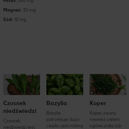
Potas:
600 mg
Magnez:
35 mg
Sód:
10 mg
Czosnek
Bazylia
Koper
niedźwiedzi
Bazylia
Koper, zwany
potrzebuje dużo
również zielem
Czosnek
ciepła i jest rośliną
ogórecznika lub
niedźwiedzi jest