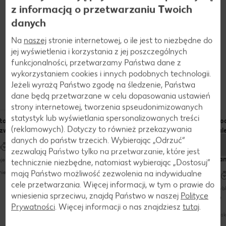
z informacją o przetwarzaniu Twoich
danych
Na
naszej
stronie internetowej, o ile jest to niezbędne do
jej wyświetlenia i korzystania z jej poszczególnych
funkcjonalności, przetwarzamy Państwa dane z
Przepisy
wykorzystaniem cookies i innych podobnych technologii.
Dania z żółtka
Jeżeli wyrażą Państwo zgodę na śledzenie, Państwa
dane będą przetwarzane w celu dopasowania ustawień
strony internetowej, tworzenia spseudonimizowanych
statystyk lub wyświetlania spersonalizowanych treści
sto porzeczkowe z bezą
Pączki w wersji mini z
Ciasto wiśniowe z blaszki
Sło
(reklamowych). Dotyczy to również przekazywania
zwabii
„konfetti”
nale
danych do państw trzecich. Wybierając „Odrzuć“
racl
sos
zezwalają Państwo tylko na przetwarzanie, które jest
zajmuje trochę czasu (do 60 minut)
wan
je trochę czasu (do 60 minut)
zajmuje trochę czasu (do 60 minut)
technicznie niezbędne, natomiast wybierając „Dostosuj”
wyrafinowany
mają Państwo możliwość zezwolenia na indywidualne
nieskomplikowany
wyrafinowany
cele przetwarzania. Więcej informacji, w tym o prawie do
szyb
wniesienia sprzeciwu, znajdą Państwo w naszej
Polityce
Prywatności
. Więcej informacji o nas znajdziesz
tutaj
.
nies