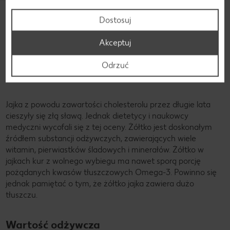
Odkryj jeszcze więcej przepisów
Dostosuj
Akceptuj
Składniki
Odrzuć
Składniki żółtka
Jajka z powodu zawartości cholesterolu przez długie lata
cieszyły się złą sławą. Jednak dietetycy i naukowcy
medyczni wycofali się z tej oceny. Żółtko jest doskonałym
źródłem substancji odżywczych, zawierających wiele
witamin, pierwiastków śladowych i minerałów. Żółtko w
jajkach kur z wolnego wybiegu ma nawet sporą porcję
pożądanych kwasów tłuszczowych Omega-3. Powinno się
jednak pamiętać o tym, że żółtko jajka zawiera dużo
tłuszczu.
Wartość odżywcza