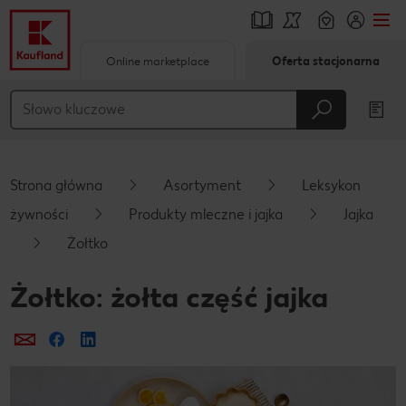
Online marketplace
Oferta stacjonarna
Przejdź do
Główna treść
Stopka
Strona główna
Asortyment
Leksykon
Pływający pasek boczny
żywności
Produkty mleczne i jajka
Jajka
Żołtko
Żołtko: żołta część jajka
Prześlij e-mailem
Udostępnij na Facebooku