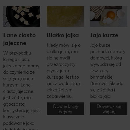
Lane ciasto
Białko jajka
Jajo kurze
jajeczne
Kiedy mówi się o
Jajo kurze
białku jajka, ma
pochodzi od kury
W przypadku
się na myśli
domowej, która
lanego ciasta
przezroczysty
wywodzi się od
jajecznego mamy
płyn z jajka
tzw. kury
do czynienia ze
kurzego. Jest to
birmańskiej
ściętym jajkiem
ciecz wodnista, o
Bankival. Składa
kurzym. Lane
lekko żółtym
się z żółtka i
ciasto jajeczne
zabarwieniu.
białka jaja.
jest żółte, ma
gąbczastą
Dowiedz się
Dowiedz się
konsystencję i jest
więcej
więcej
klasycznie
podawane jako
dodatek do zupy.