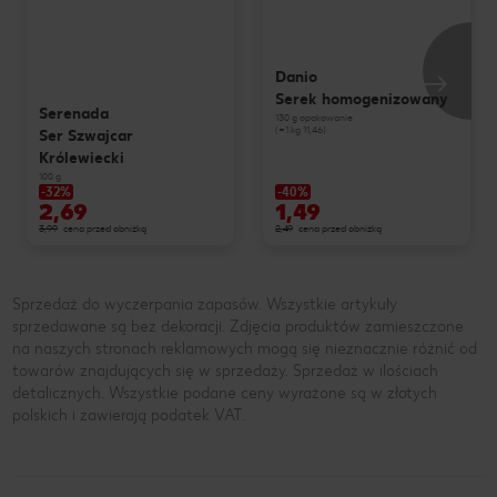
Danio
Serek homogenizowany
Serenada
130 g opakowanie
(=1 kg 11,46)
Ser Szwajcar
Królewiecki
100 g
-32%
-40%
2,69
1,49
3,99
cena przed obniżką
2,49
cena przed obniżką
Sprzedaż do wyczerpania zapasów. Wszystkie artykuły
sprzedawane są bez dekoracji. Zdjęcia produktów zamieszczone
na naszych stronach reklamowych mogą się nieznacznie różnić od
towarów znajdujących się w sprzedaży. Sprzedaż w ilościach
detalicznych. Wszystkie podane ceny wyrażone są w złotych
polskich i zawierają podatek VAT.