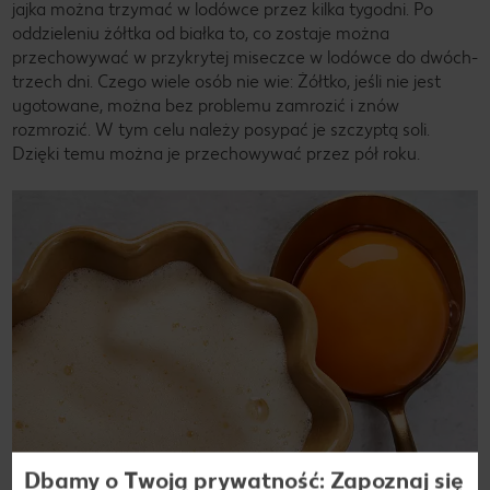
jajka można trzymać w lodówce przez kilka tygodni. Po
oddzieleniu żółtka od białka to, co zostaje można
przechowywać w przykrytej miseczce w lodówce do dwóch-
trzech dni. Czego wiele osób nie wie: Żółtko, jeśli nie jest
ugotowane, można bez problemu zamrozić i znów
rozmrozić. W tym celu należy posypać je szczyptą soli.
Dzięki temu można je przechowywać przez pół roku.
Dbamy o Twoją prywatność: Zapoznaj się