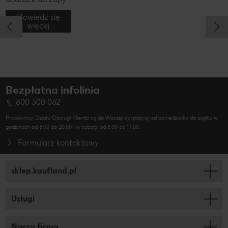
Dowiedz się
więcej
Bezpłatna infolinia
800 300 062
Pracownicy Działu Obsługi Klienta są do Waszej dyspozycji od poniedziałku do piątku w
godzinach od 8.00 do 20.00 i w soboty od 8.00 do 17.00.
Formularz kontaktowy
sklep.kaufland.pl
Usługi
Nasza firma