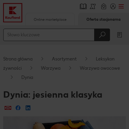
Online marketplace
Oferta stacjonarna
Przejdź do
Główna treść
Stopka
Strona główna
Asortyment
Leksykon
Pływający pasek boczny
żywności
Warzywa
Warzywa owocowe
Dynia
Dynia: jesienna klasyka
Prześlij e-mailem
Udostępnij na Facebooku