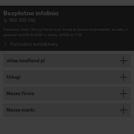
Bezpłatna infolinia
800 300 062
Pracownicy Działu Obsługi Klienta są do Waszej dyspozycji od poniedziałku do piątku w
godzinach od 8.00 do 20.00 i w soboty od 8.00 do 17.00.
Formularz kontaktowy
sklep.kaufland.pl
Usługi
Nasza firma
Nasze marki