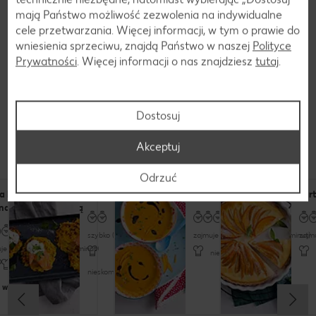
mają Państwo możliwość zezwolenia na indywidualne
cele przetwarzania. Więcej informacji, w tym o prawie do
wniesienia sprzeciwu, znajdą Państwo w naszej
Polityce
Prywatności
. Więcej informacji o nas znajdziesz
tutaj
.
Dostosuj
Przepisy
Dania z dynią
Akceptuj
Odrzuć
a bianca z dynią,
Placki z dyni
Zupa dyniowa
Tar
nakiem i mozzarellą
szybko (do 30 minut)
zajmuje trochę czasu (do 60 minut)
zajm
je trochę czasu (do 60 minut)
nieskomplikowany
wyrafinowany
nieskomplikowany
 wideo