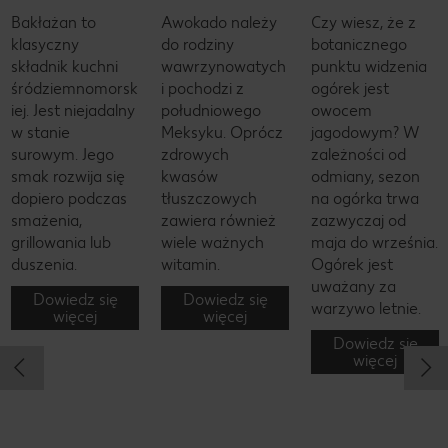
Bakłażan to
Awokado należy
Czy wiesz, że z
klasyczny
do rodziny
botanicznego
składnik kuchni
wawrzynowatych
punktu widzenia
śródziemnomorsk
i pochodzi z
ogórek jest
iej. Jest niejadalny
południowego
owocem
w stanie
Meksyku. Oprócz
jagodowym? W
surowym. Jego
zdrowych
zależności od
smak rozwija się
kwasów
odmiany, sezon
dopiero podczas
tłuszczowych
na ogórka trwa
smażenia,
zawiera również
zazwyczaj od
grillowania lub
wiele ważnych
maja do września.
duszenia.
witamin.
Ogórek jest
uważany za
Dowiedz się
Dowiedz się
warzywo letnie.
więcej
więcej
Dowiedz się
więcej