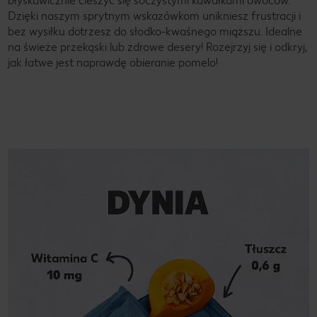
błyskawicznie cieszyć się soczystymi kawałkami owoców.
Dzięki naszym sprytnym wskazówkom unikniesz frustracji i
bez wysiłku dotrzesz do słodko-kwaśnego miąższu. Idealne
na świeże przekąski lub zdrowe desery! Rozejrzyj się i odkryj,
jak łatwe jest naprawdę obieranie pomelo!