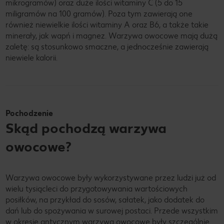
mikrogramów) oraz duże ilości witaminy C (5 do 15
miligramów na 100 gramów). Poza tym zawierają one
również niewielkie ilości witaminy A oraz B6, a także takie
minerały, jak wapń i magnez. Warzywa owocowe mają dużą
zaletę: są stosunkowo smaczne, a jednocześnie zawierają
niewiele kalorii.
Pochodzenie
Skąd pochodzą warzywa
owocowe?
Warzywa owocowe były wykorzystywane przez ludzi już od
wielu tysiącleci do przygotowywania wartościowych
posiłków, na przykład do sosów, sałatek, jako dodatek do
dań lub do spożywania w surowej postaci. Przede wszystkim
w okresie antycznym warzywa owocowe były szczególnie