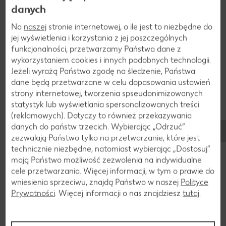
Dowiedz się więcej
danych
Na
naszej
stronie internetowej, o ile jest to niezbędne do
jej wyświetlenia i korzystania z jej poszczególnych
funkcjonalności, przetwarzamy Państwa dane z
wykorzystaniem cookies i innych podobnych technologii.
Jeżeli wyrażą Państwo zgodę na śledzenie, Państwa
dane będą przetwarzane w celu dopasowania ustawień
strony internetowej, tworzenia spseudonimizowanych
statystyk lub wyświetlania spersonalizowanych treści
(reklamowych). Dotyczy to również przekazywania
danych do państw trzecich. Wybierając „Odrzuć“
zezwalają Państwo tylko na przetwarzanie, które jest
technicznie niezbędne, natomiast wybierając „Dostosuj”
mają Państwo możliwość zezwolenia na indywidualne
cele przetwarzania. Więcej informacji, w tym o prawie do
wniesienia sprzeciwu, znajdą Państwo w naszej
Polityce
Arbuz
Prywatności
. Więcej informacji o nas znajdziesz
tutaj
.
Arbuz jest jednym z największych i najcięższych owoców na
świecie. Składa się w ponad 90 procentach z wody i ma
przyjemnie słodki smak.