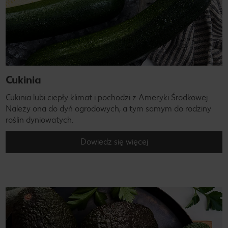
Cukinia
Cukinia lubi ciepły klimat i pochodzi z Ameryki Środkowej.
Należy ona do dyń ogrodowych, a tym samym do rodziny
roślin dyniowatych.
Dowiedz się więcej