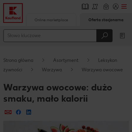
Online marketplace
Oferta stacjonarna
Przejdź do
Główna treść
Stopka
Strona główna
Asortyment
Leksykon
Pływający pasek boczny
żywności
Warzywa
Warzywa owocowe
Warzywa owocowe: dużo
smaku, mało kalorii
Prześlij e-mailem
Udostępnij na Facebooku