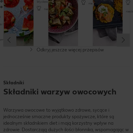
towym
błyskawicznie (do 15 minut)
nieskomplikowany
to
nieskomplikowany
nies
o (do 30 minut)
komplikowany
Odkryj jeszcze więcej przepisów
Składniki
Składniki warzyw owocowych
Warzywa owocowe to wyjątkowo zdrowe, sycące i
jednocześnie smaczne produkty spożywcze, które są
idealnym składnikiem diet i mają korzystny wpływ na
zdrowie. Dostarczają dużych ilości błonnika, wspomagając w