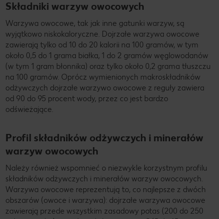
Składniki warzyw owocowych
Warzywa owocowe, tak jak inne gatunki warzyw, są
wyjątkowo niskokaloryczne. Dojrzałe warzywa owocowe
zawierają tylko od 10 do 20 kalorii na 100 gramów, w tym
około 0,5 do 1 grama białka, 1 do 2 gramów węglowodanów
(w tym 1 gram błonnika) oraz tylko około 0,2 grama tłuszczu
na 100 gramów. Oprócz wymienionych makroskładników
odżywczych dojrzałe warzywo owocowe z reguły zawiera
od 90 do 95 procent wody, przez co jest bardzo
odświeżające.
Profil składników odżywczych i minerałów
warzyw owocowych
Należy również wspomnieć o niezwykle korzystnym profilu
składników odżywczych i minerałów warzyw owocowych.
Warzywa owocowe reprezentują to, co najlepsze z dwóch
obszarów (owoce i warzywa): dojrzałe warzywa owocowe
zawierają przede wszystkim zasadowy potas (200 do 250