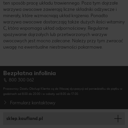
ten sposób pracę układu trawiennego. Poza tym dojrzałe
warzywa owocowe zawierają liczne składniki odżywcze i
minerały, które wzmacniają układ krążenia. Ponadto
warzywa owocowe dostarczają także dużych ilości witaminy
C, która wspomaga układ odpornościowy. Regularne
spożywanie dojrzałych lub przetworzonych warzyw
owocowych jest mocno zalecane. Należy przy tym zwracać
uwagę na ewentualne niestrawności pokarmowe.
Bezpłatna infolinia
800 300 062
Pracownicy Działu Obsługi Klienta są do Waszej dyspozycji od poniedziałku do piątku w
godzinach od 8.00 do 20.00 i w soboty od 8.00 do 17.00.
Formularz kontaktowy
sklep.kaufland.pl