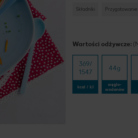
Składniki
Przygotowanie
Wartości odżywcze:
(
369/​
44
g
1547
węglo-
kcal / kJ
wodanów