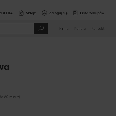
rd XTRA
Sklep:
Zaloguj się
Lista zakupów
Firma
Kariera
Kontakt
wa
cebooku
do 60 minut)