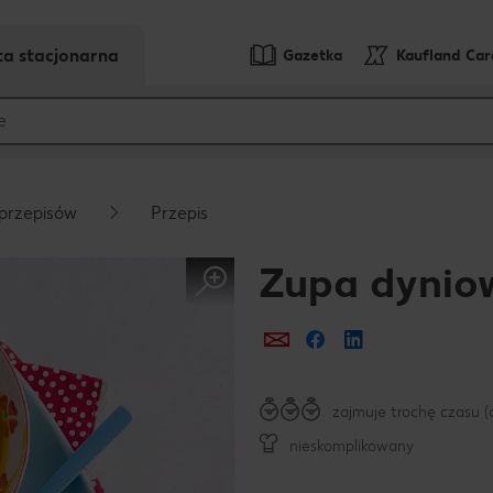
ta stacjonarna
Gazetka
Kaufland Ca
przepisów
Przepis
Zupa dynio
Prześlij e-mailem
Udostępnij na Fa
zajmuje trochę czasu (
nieskomplikowany