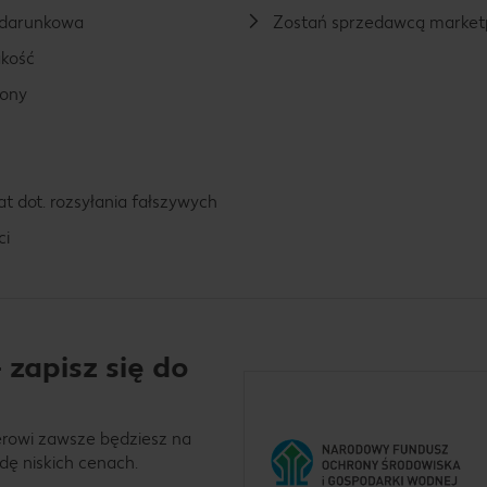
odarunkowa
Zostań sprzedawcą market
kość
rony
t dot. rozsyłania fałszywych
ci
 zapisz się do
erowi zawsze będziesz na
dę niskich cenach.