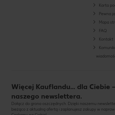
Karta p
Pewna ja
Mapa st
FAQ
Kontakt
Komunika
wiadomoś
Więcej Kauflandu… dla Ciebie –
naszego newslettera.
Dołącz do grona oszczędnych. Dzięki naszemu newslett
bieżąco z aktualną ofertą i zaplanujesz zakupy w napraw
Czekamy na Ciebie!