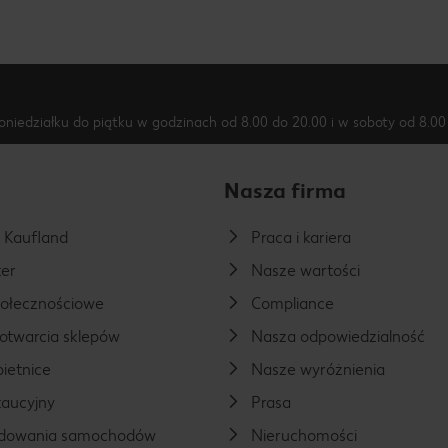
oniedziałku do piątku w godzinach od 8.00 do 20.00 i w soboty od 8.00 
Nasza firma
a Kaufland
Praca i kariera
er
Nasze wartości
połecznościowe
Compliance
otwarcia sklepów
Nasza odpowiedzialność
ietnice
Nasze wyróżnienia
aucyjny
Prasa
ładowania samochodów
Nieruchomości