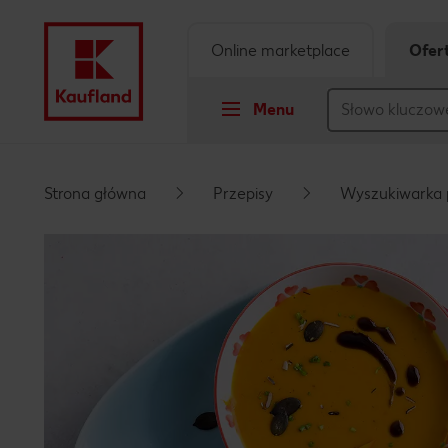
Online marketplace
Ofer
Menu
Przejdź do
Strona główna
Przepisy
Wyszukiwarka 
Główna treść
Stopka
Pływający pasek boczny