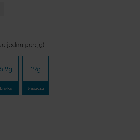
:
Na jedną porcję)
5.9
g
19
g
białka
tłuszczu