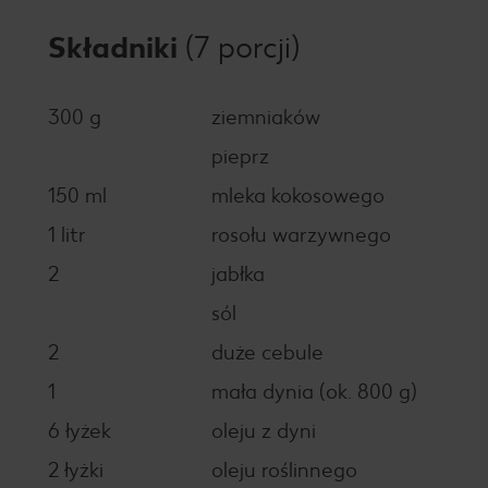
Składniki
(7 porcji)
300 g
ziemniaków
pieprz
150 ml
mleka kokosowego
1 litr
rosołu warzywnego
2
jabłka
sól
2
duże cebule
1
mała dynia (ok. 800 g)
6 łyżek
oleju z dyni
2 łyżki
oleju roślinnego