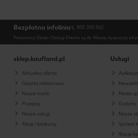
Bezpłatna infolinia
800 300 062
Pracownicy Działu Obsługi Klienta są do Waszej dyspozycji od p
sklep.kaufland.pl
Usługi
Aktualna oferta
Aplikacj
Gazeta reklamowa
Newslett
Nasze marki
Media s
Przepisy
Godziny 
Nasze usługi
Nasze ob
Akcje i konkursy
System k
Stacje 