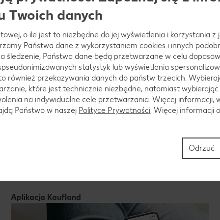
u Twoich danych
itną konsystencję. Dodać mleko kokosowe, doprawić 
towej, o ile jest to niezbędne do jej wyświetlenia i korzystania z
arzamy Państwa dane z wykorzystaniem cookies i innych podobny
a śledzenie, Państwa dane będą przetwarzane w celu dopasow
 spseudonimizowanych statystyk lub wyświetlania spersonalizow
to również przekazywania danych do państw trzecich. Wybieraj
rzanie, które jest technicznie niezbędne, natomiast wybierając
ać blenderem. Zupę udekorować zielonym sosem i wedl
lenia na indywidualne cele przetwarzania. Więcej informacji, 
raz siekanymi pestkami dyni.
najdą Państwo w naszej
Polityce Prywatności
. Więcej informacji 
Odrzuć
Aplikacja Kaufland