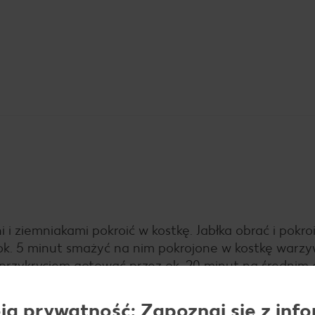
i ziemniakami pokroić w kostkę. Jabłka obrać i pokro
z ok. 5 minut smażyć na nim pokrojone w kostkę warzy
 przykryciem gotować przez ok. 20 minut na średnim 
ą prywatność: Zapoznaj się z info