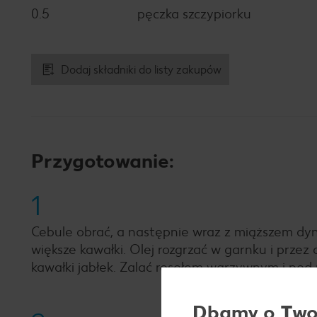
0.5
pęczka szczypiorku
Dodaj składniki do listy zakupów
Przygotowanie:
1
Cebule obrać, a następnie wraz z miąższem dyni 
większe kawałki. Olej rozgrzać w garnku i prze
kawałki jabłek. Zalać rosołem warzywnym i pod
Dbamy o Twoj