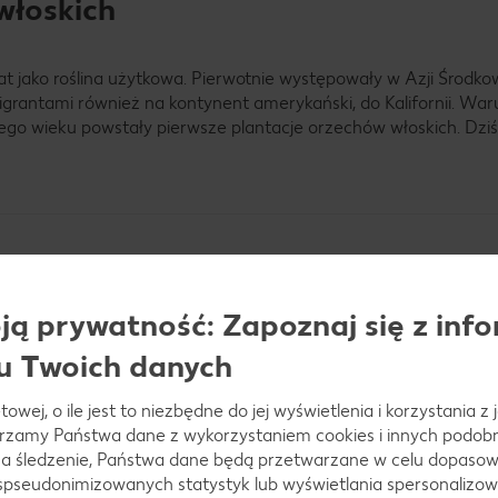
włoskich
at jako roślina użytkowa. Pierwotnie występowały w Azji Środkow
igrantami również na kontynent amerykański, do Kalifornii. War
go wieku powstały pierwsze plantacje orzechów włoskich. Dziś 
echów włoskich?
ą prywatność: Zapoznaj się z info
u Twoich danych
. Jedno drzewo dostarcza na rok około 50 kilogramów orzechów.
towej, o ile jest to niezbędne do jej wyświetlenia i korzystania z
arzamy Państwa dane z wykorzystaniem cookies i innych podobny
a śledzenie, Państwa dane będą przetwarzane w celu dopasow
 spseudonimizowanych statystyk lub wyświetlania spersonalizow