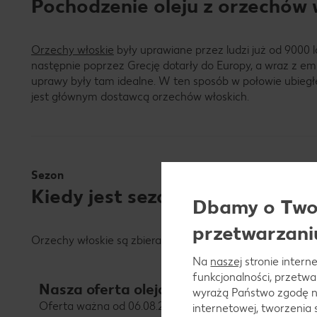
Pochodzenie oleju z orzechów 
Orzechy włoskie
były uprawiane przez ludzi już od 9000 l
następnie poprzez Grecję dotarły do Europy, a wraz z em
uprawy były tam idealne. W ten sposób w połowie ubiegłe
jest głównym dostawcą orzechów włoskich.
Sezon
Kiedy jest sezon na olej z orz
Dbamy o Twoj
przetwarzani
Orzechy włoskie są zbierane we wrześniu i październiku
Na
naszej
stronie interne
funkcjonalności, przetw
Nasza oferta olejów i tłuszczów
wyrażą Państwo zgodę n
Oferta ważna od 06.08.2026 do 11.08.2026
internetowej, tworzenia