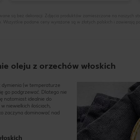
wane są bez dekoracji. Zdjęcia produktów zamieszczone na naszych s
h. Wszystkie podane ceny wyrażone są w złotych polskich i zawierają 
e oleju z orzechów włoskich
t dymienia (w temperaturze
 się go podgrzewać. Dlatego nie
ę natomiast idealnie do
 niewielkich ilościach,
bko zaczyna dominować nad
włoskich