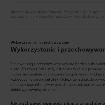
Sprzedaż do wyczerpania zapasów. Wszystkie artykuły sprzeda
znajdujących się w sprzedaży. Sprzedaż w ilościach detalicznyc
Wykorzystanie i przechowywanie
Wykorzystanie i przechowywani
Ponieważ olej z orzechów włoskich ma bardzo niski punk
około 130 stopni Celsjusza), jeśli to możliwe, nie powinno
nadaje się zupełnie do smażenia lub gotowania. Nadaje si
wzbogacania smaku
sałatek
. Należy go jednak dodawać w
ponieważ jego intensywny orzechowy smak bardzo szy
słabiej wyczuwalnymi smakami.
Jak zachować świeżość oleju z orzechów 