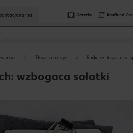
ta stacjonarna
Gazetka
Kaufland Ca
ywności
Tłuszcze i oleje
Roślinne tłuszcze i ole
ich: wzbogaca sałatki