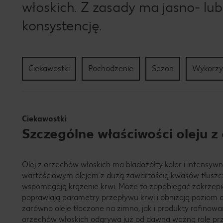
włoskich. Z zasady ma jasno- lub
konsystencję.
Ciekawostki
Pochodzenie
Sezon
Wykorzy
Ciekawostki
Szczególne właściwości oleju z
Olej z orzechów włoskich ma bladożółty kolor i intensyw
wartościowym olejem z dużą zawartością kwasów tłusz
wspomagają krążenie krwi. Może to zapobiegać zakrzep
poprawiają parametry przepływu krwi i obniżają poziom c
zarówno oleje tłoczone na zimno, jak i produkty rafinowan
orzechów włoskich odgrywa już od dawna ważną rolę prz