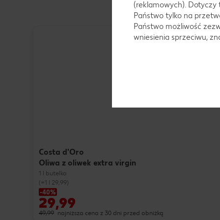
(reklamowych). Dotyczy 
Państwo tylko na przetwa
Państwo możliwość zezwo
wniesienia sprzeciwu, z
Costa d'Oro
Oliwa z oliwek extra virgin
1 l butelka
(=1 l 29,99)
-40%
29,99
49,99
najniższa cena z 30 dni przed obniżką