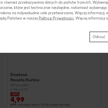
to również przekazywania danych do państw trzecich. Wybieraj
rzanie, które jest technicznie niezbędne, natomiast wybierając
lenia na indywidualne cele przetwarzania. Więcej informacji, 
najdą Państwo w naszej
Polityce Prywatności
. Więcej informacji 
Odrzuć
Dawtona
Passata Rustica
690 g butelka
(=100 g 0,72)
-28%
4,99
6,99
najniższa cena z 30 dni przed obniżką