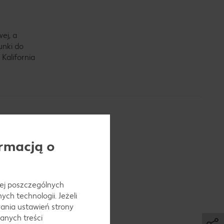
ej, a
unki do
Kalifornia
rmacją o
 jej poszczególnych
ch technologii. Jeżeli
ania ustawień strony
anych treści