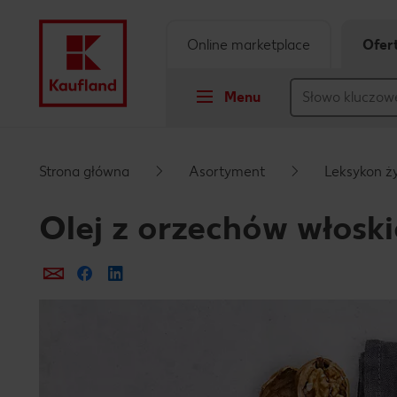
Online marketplace
Ofer
Menu
Przejdź do
Strona główna
Asortyment
Leksykon ż
Główna treść
Olej z orzechów włosk
Stopka
Prześlij e-mailem
Udostępnij na Facebooku
Pływający pasek boczny