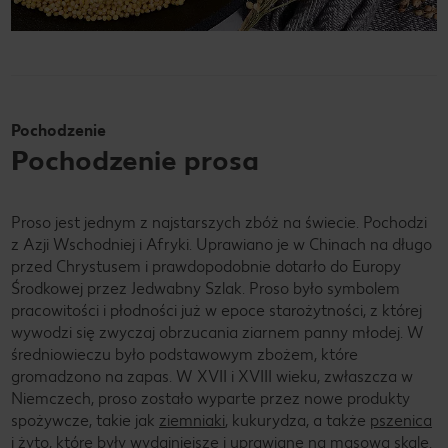
Pochodzenie
Pochodzenie prosa
Proso jest jednym z najstarszych zbóż na świecie. Pochodzi
z Azji Wschodniej i Afryki. Uprawiano je w Chinach na długo
przed Chrystusem i prawdopodobnie dotarło do Europy
Środkowej przez Jedwabny Szlak. Proso było symbolem
pracowitości i płodności już w epoce starożytności, z której
wywodzi się zwyczaj obrzucania ziarnem panny młodej. W
średniowieczu było podstawowym zbożem, które
gromadzono na zapas. W XVII i XVIII wieku, zwłaszcza w
Niemczech, proso zostało wyparte przez nowe produkty
spożywcze, takie jak
ziemniaki
, kukurydza, a także
pszenica
i
żyto
, które były wydajniejsze i uprawiane na masową skalę.