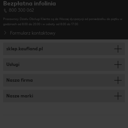
Bezpłatna infolinia
800 300 062
Pracownicy Działu Obsługi Klienta są do Waszej dyspozycji od poniedziałku do piątku w
godzinach od 8.00 do 20.00 i w soboty od 8.00 do 17.00.
Formularz kontaktowy
sklep.kaufland.pl
Usługi
Nasza firma
Nasze marki