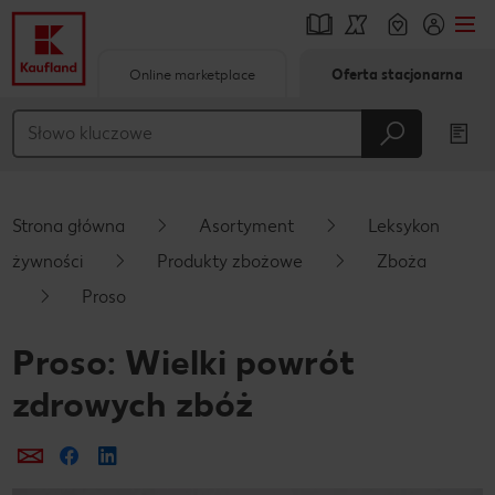
Online marketplace
Oferta stacjonarna
Przejdź do
Główna treść
Stopka
Strona główna
Asortyment
Leksykon
Pływający pasek boczny
żywności
Produkty zbożowe
Zboża
Proso
Proso: Wielki powrót
zdrowych zbóż
Prześlij e-mailem
Udostępnij na Facebooku