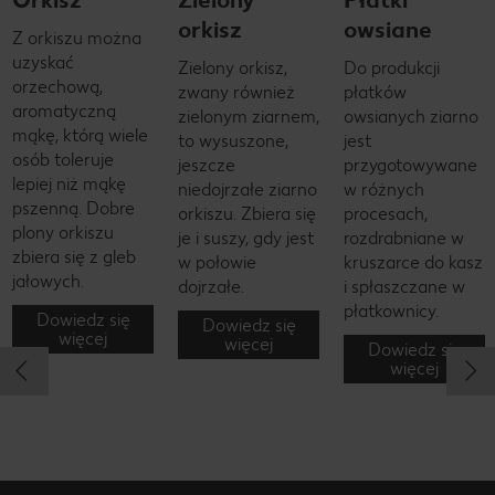
orkisz
owsiane
Z orkiszu można
uzyskać
Zielony orkisz,
Do produkcji
orzechową,
zwany również
płatków
aromatyczną
zielonym ziarnem,
owsianych ziarno
mąkę, którą wiele
to wysuszone,
jest
osób toleruje
jeszcze
przygotowywane
lepiej niż mąkę
niedojrzałe ziarno
w różnych
pszenną. Dobre
orkiszu. Zbiera się
procesach,
plony orkiszu
je i suszy, gdy jest
rozdrabniane w
zbiera się z gleb
w połowie
kruszarce do kasz
jałowych.
dojrzałe.
i spłaszczane w
płatkownicy.
Dowiedz się
Dowiedz się
więcej
więcej
Dowiedz się
więcej