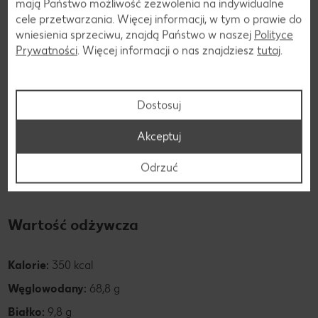
mają Państwo możliwość zezwolenia na indywidualne
cele przetwarzania. Więcej informacji, w tym o prawie do
To drobnoziarniste zboże zawiera wiele cennych składników
wniesienia sprzeciwu, znajdą Państwo w naszej
Polityce
odżywczych, zwłaszcza niezbędnych dla organizmu
Prywatności
. Więcej informacji o nas znajdziesz
tutaj
.
pierwiastków śladowych, minerałów oraz witamin i
aminokwasów. Proso jest uważane za źródło żelaza, cynku i
magnezu. Zawiera również kwas krzemowy. Wpływa więc
Dostosuj
korzystnie na wytwarzanie krwi, a także wzmacnia skórę,
włosy i paznokcie. Proso jest idealnym produktem dla
Akceptuj
wegetarian, wegan i diabetyków. Jest również lekkostrawne
i, co ważne, naturalnie bezglutenowe. Ze względu na
Odrzuć
bogactwo składników odżywczych dodaje się je do kaszek
dla niemowląt.
Wartość odżywcza
Kalorie:
350 kcal
Węglowodany:
68,8 g
Białko:
9,8 g