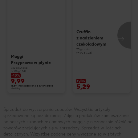
Cruffin
z nadzieniem
czekoladowym
73 g sztuka
(=100 g 7,25)
Maggi
Przyprawa w płynie
960 g butelka
(=100 g 1,04)
-40%
9,99
tylko
5,29
16,69
najniższa cena z 30 dni przed
obniżką
Sprzedaż do wyczerpania zapasów. Wszystkie artykuły
sprzedawane są bez dekoracji. Zdjęcia produktów zamieszczone
na naszych stronach reklamowych mogą się nieznacznie różnić od
towarów znajdujących się w sprzedaży. Sprzedaż w ilościach
detalicznych. Wszystkie podane ceny wyrażone są w złotych