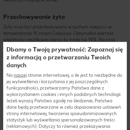
Przechowywanie żyta
Żyto musi być przechowywane w suchym miejscu i w
temperaturze 15 stopni Celsjusza. Optymalna wartość
wilgotności resztkowej ziarna to mniej niż 14%. Na czas
przechowywania żyto musi być szczelnie zamknięte.
Dbamy o Twoją prywatność: Zapoznaj się
Wystarczy opakowanie z papieru i folii. Ziarno można też
z informacją o przetwarzaniu Twoich
zdekantować do pojemnika.
danych
Na
naszej
stronie internetowej, o ile jest to niezbędne do
jej wyświetlenia i korzystania z jej poszczególnych
funkcjonalności, przetwarzamy Państwa dane z
wykorzystaniem cookies i innych podobnych technologii.
Jeżeli wyrażą Państwo zgodę na śledzenie, Państwa
dane będą przetwarzane w celu dopasowania ustawień
strony internetowej, tworzenia spseudonimizowanych
statystyk lub wyświetlania spersonalizowanych treści
(reklamowych). Dotyczy to również przekazywania