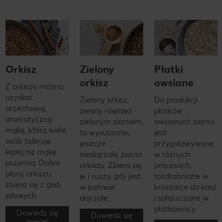
Orkisz
Zielony
Płatki
orkisz
owsiane
Z orkiszu można
uzyskać
Zielony orkisz,
Do produkcji
orzechową,
zwany również
płatków
aromatyczną
zielonym ziarnem,
owsianych ziarno
mąkę, którą wiele
to wysuszone,
jest
osób toleruje
jeszcze
przygotowywane
lepiej niż mąkę
niedojrzałe ziarno
w różnych
pszenną. Dobre
orkiszu. Zbiera się
procesach,
plony orkiszu
je i suszy, gdy jest
rozdrabniane w
zbiera się z gleb
w połowie
kruszarce do kasz
jałowych.
dojrzałe.
i spłaszczane w
płatkownicy.
Dowiedz się
Dowiedz się
więcej