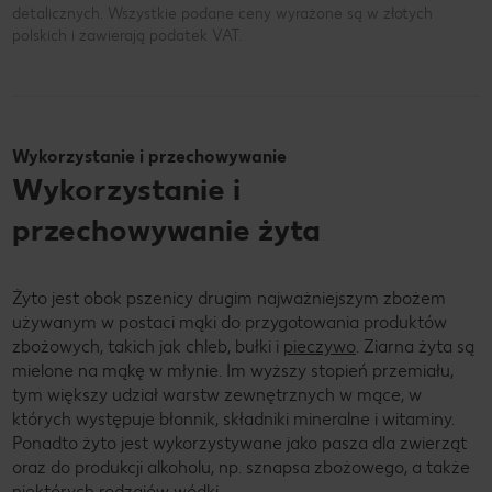
detalicznych. Wszystkie podane ceny wyrażone są w złotych
polskich i zawierają podatek VAT.
Wykorzystanie i przechowywanie
Wykorzystanie i
przechowywanie żyta
Żyto jest obok pszenicy drugim najważniejszym zbożem
używanym w postaci mąki do przygotowania produktów
zbożowych, takich jak chleb, bułki i
pieczywo
. Ziarna żyta są
mielone na mąkę w młynie. Im wyższy stopień przemiału,
tym większy udział warstw zewnętrznych w mące, w
których występuje błonnik, składniki mineralne i witaminy.
Ponadto żyto jest wykorzystywane jako pasza dla zwierząt
oraz do produkcji alkoholu, np. sznapsa zbożowego, a także
niektórych rodzajów wódki.