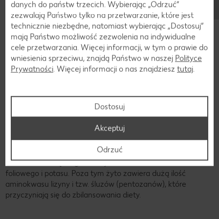
danych do państw trzecich. Wybierając „Odrzuć“
zezwalają Państwo tylko na przetwarzanie, które jest
technicznie niezbędne, natomiast wybierając „Dostosuj”
mają Państwo możliwość zezwolenia na indywidualne
cele przetwarzania. Więcej informacji, w tym o prawie do
wniesienia sprzeciwu, znajdą Państwo w naszej
Polityce
Prywatności
. Więcej informacji o nas znajdziesz
tutaj
.
Składniki
Dostosuj
Składniki żyta
Akceptuj
Żyto zawiera mniejszą ilość glutenu niż pszenica i
orkisz
.
Odrzuć
Dlatego jest też lepiej tolerowane przez osoby z
nadwrażliwością na gluten. Żyto zawiera dużo kwasu
foliowego i potasu. Poza tym żyto zawiera dużą ilość
aminokwasu lizyny i tzw. śluzów (pentozanów), które
przyczyniają się do zbilansowania diety.