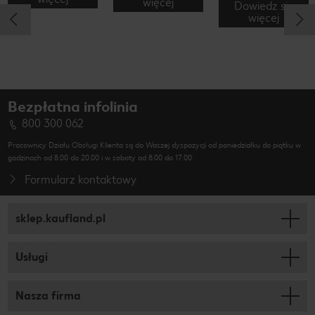
więcej
Dowiedz się
więcej
Bezpłatna infolinia
800 300 062
Pracownicy Działu Obsługi Klienta są do Waszej dyspozycji od poniedziałku do piątku w
godzinach od 8.00 do 20.00 i w soboty od 8.00 do 17.00.
Formularz kontaktowy
sklep.kaufland.pl
Usługi
Nasza firma