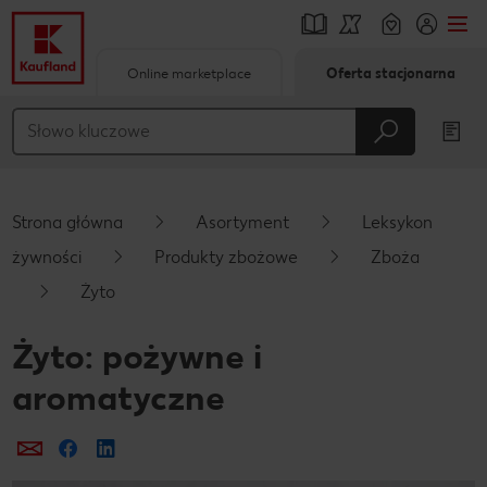
Online marketplace
Oferta stacjonarna
Przejdź do
Główna treść
Stopka
Strona główna
Asortyment
Leksykon
Pływający pasek boczny
żywności
Produkty zbożowe
Zboża
Żyto
Żyto: pożywne i
aromatyczne
Prześlij e-mailem
Udostępnij na Facebooku