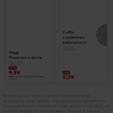
Cruffin
z nadzieniem
czekoladowym
73 g sztuka
(=100 g 7,25)
Maggi
Przyprawa w płynie
960 g butelka
(=100 g 1,04)
-40%
9,99
tylko
5,29
16,69
najniższa cena z 30 dni przed
obniżką
Sprzedaż do wyczerpania zapasów. Wszystkie artykuły
sprzedawane są bez dekoracji. Zdjęcia produktów zamieszczone
na naszych stronach reklamowych mogą się nieznacznie różnić od
towarów znajdujących się w sprzedaży. Sprzedaż w ilościach