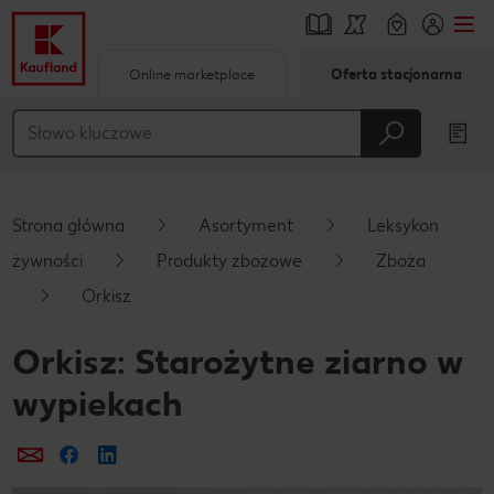
Online marketplace
Oferta stacjonarna
Przejdź do
Główna treść
Stopka
Strona główna
Asortyment
Leksykon
Pływający pasek boczny
żywności
Produkty zbożowe
Zboża
Orkisz
Orkisz: Starożytne ziarno w
wypiekach
Prześlij e-mailem
Udostępnij na Facebooku