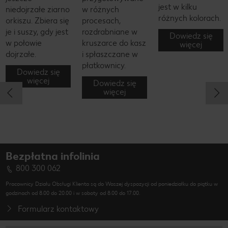
jest w kilku
niedojrzałe ziarno
w różnych
różnych kolorach.
orkiszu. Zbiera się
procesach,
je i suszy, gdy jest
rozdrabniane w
Dowiedz się
w połowie
kruszarce do kasz
więcej
dojrzałe.
i spłaszczane w
płatkownicy.
Dowiedz się
więcej
Dowiedz się
więcej
Bezpłatna infolinia
800 300 062
Pracownicy Działu Obsługi Klienta są do Waszej dyspozycji od poniedziałku do piątku w
godzinach od 8.00 do 20.00 i w soboty od 8.00 do 17.00.
Formularz kontaktowy