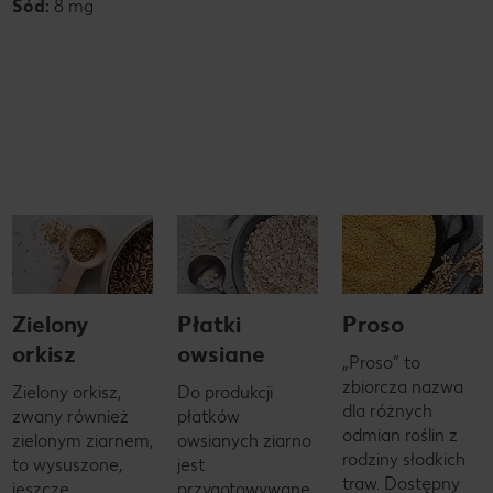
Sód:
8 mg
Zielony
Płatki
Proso
orkisz
owsiane
„Proso” to
zbiorcza nazwa
Zielony orkisz,
Do produkcji
dla różnych
zwany również
płatków
odmian roślin z
zielonym ziarnem,
owsianych ziarno
rodziny słodkich
to wysuszone,
jest
traw. Dostępny
jeszcze
przygotowywane