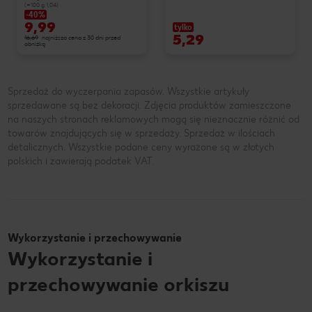
(=100 g 1,04)
-40%
9,99
tylko
5,29
16,69
najniższa cena z 30 dni przed
obniżką
Sprzedaż do wyczerpania zapasów. Wszystkie artykuły
sprzedawane są bez dekoracji. Zdjęcia produktów zamieszczone
na naszych stronach reklamowych mogą się nieznacznie różnić od
towarów znajdujących się w sprzedaży. Sprzedaż w ilościach
detalicznych. Wszystkie podane ceny wyrażone są w złotych
polskich i zawierają podatek VAT.
Wykorzystanie i przechowywanie
Wykorzystanie i
przechowywanie orkiszu