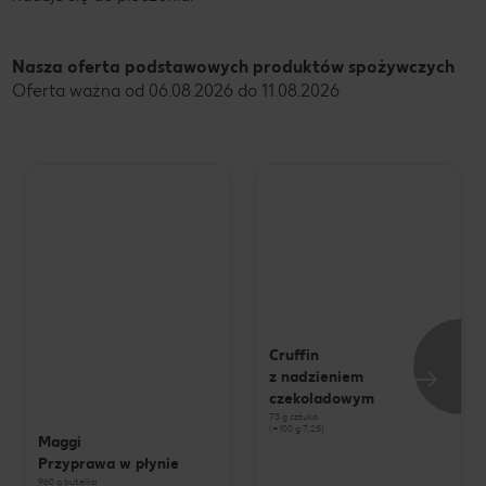
Nasza oferta podstawowych produktów spożywczych
Oferta ważna od 06.08.2026 do 11.08.2026
Cruffin
z nadzieniem
czekoladowym
73 g sztuka
(=100 g 7,25)
Maggi
Przyprawa w płynie
960 g butelka