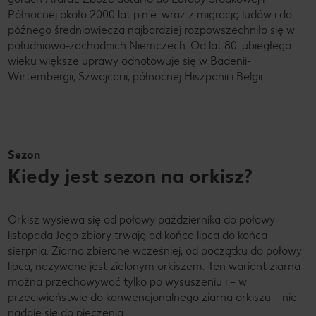
Północnej około 2000 lat p.n.e. wraz z migracją ludów i do
późnego średniowiecza najbardziej rozpowszechniło się w
południowo-zachodnich Niemczech. Od lat 80. ubiegłego
wieku większe uprawy odnotowuje się w Badenii-
Wirtembergii, Szwajcarii, północnej Hiszpanii i Belgii.
Sezon
Kiedy jest sezon na orkisz?
Orkisz wysiewa się od połowy października do połowy
listopada Jego zbiory trwają od końca lipca do końca
sierpnia. Ziarno zbierane wcześniej, od początku do połowy
lipca, nazywane jest zielonym orkiszem. Ten wariant ziarna
można przechowywać tylko po wysuszeniu i – w
przeciwieństwie do konwencjonalnego ziarna orkiszu – nie
nadaje się do pieczenia.