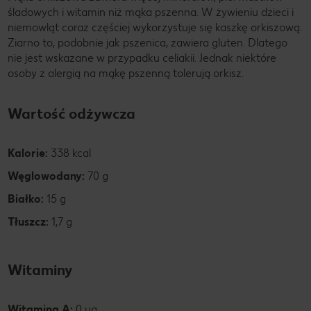
śladowych i witamin niż mąka pszenna. W żywieniu dzieci i
niemowląt coraz częściej wykorzystuje się kaszkę orkiszową.
Ziarno to, podobnie jak pszenica, zawiera gluten. Dlatego
nie jest wskazane w przypadku celiakii. Jednak niektóre
osoby z alergią na mąkę pszenną tolerują orkisz.
Wartość odżywcza
Kalorie:
338 kcal
Węglowodany:
70 g
Białko:
15 g
Tłuszcz:
1,7 g
Witaminy
Witamina A:
0 µg