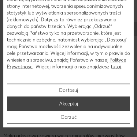
strony internetowej, tworzenia spseudonimizowanych
statystyk lub wyświetlania spersonalizowanych treści
(reklamowych). Dotyczy to również przekazywania
danych do państw trzecich. Wybierając „Odrzuć“
zezwalają Państwo tylko na przetwarzanie, które jest
technicznie niezbędne, natomiast wybierając „Dostosuj”
mają Państwo możliwość zezwolenia na indywidualne
cele przetwarzania. Więcej informacji, w tym o prawie do
wniesienia sprzeciwu, znajdą Państwo w naszej
Polityce
Prywatności
. Więcej informacji o nas znajdziesz
tutaj
.
Dostosuj
Akceptuj
Składniki
Składniki orkiszu
Odrzuć
Mąka orkiszowa zawiera więcej minerałów, pierwiastków