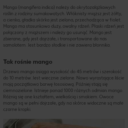
Mango (mangifera indica) należy do okrytozalążkowych
roślin z rodziny sumakowatych. Włóknisty miąższ jest żółty,
a cienka, gładka skórka jest zielona, ​​przechodząca w fiolet.
Mango ma stosunkowo duży, owalny rdzeń. Płaski rdzeń jest
połączony z miąższem i należy go usunąć. Mango jest
zbierane, gdy jest dojrzałe, i transportowane do nas
samolotem. Jest bardzo słodkie i nie zawiera błonnika.
Tak rośnie mango
Drzewo mango osiąga wysokość do 45 metrów i szerokość
do 10 metrów. Jest wiecznie zielone. Nowo wyrastające liście
mają początkowo barwę łososiową. Później stają się
ciemnozielone. Istnieje ponad 1000 różnych odmian mango.
Różnią się one kształtem, wielkością i smakiem. Owoce
mango są w pełni dojrzałe, gdy na skórce widoczne są małe
czarne kropki.