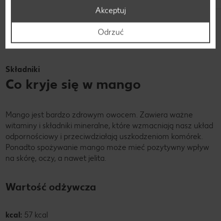
Akceptuj
Odkryj jeszcze więcej przepisów
Odrzuć
Składniki
Co kryje się w mango
Mango jest bardzo zdrowym owocem. Zawiera ważne
witaminy i składniki mineralne, które wzmacniają nasz układ
odpornościowy i przeciwdziałają uszkodzeniom komórek.
Ponadto spożywanie mango może mieć pozytywny wpływ
na skórę, oczy, a nawet jelita.
Wartość odżywcza
kcal:
57 kcal