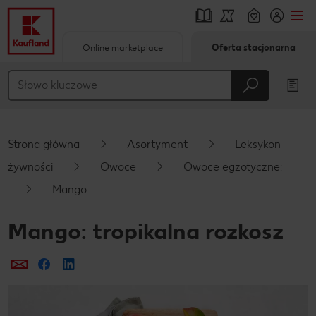
Online marketplace
Oferta stacjonarna
Przejdź do
Główna treść
Stopka
Strona główna
Asortyment
Leksykon
Pływający pasek boczny
żywności
Owoce
Owoce egzotyczne:
Mango
Mango: tropikalna rozkosz
Prześlij e-mailem
Udostępnij na Facebooku