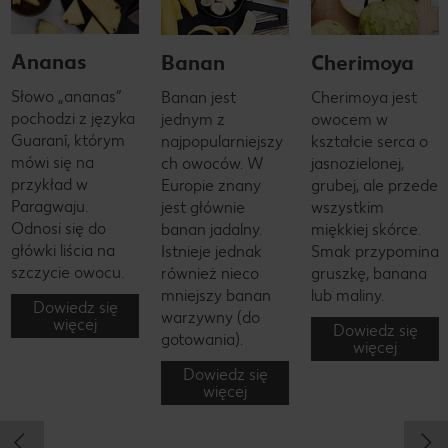
Ananas
Banan
Cherimoya
Słowo „ananas”
Banan jest
Cherimoya jest
pochodzi z języka
jednym z
owocem w
Guaraní, którym
najpopularniejszy
kształcie serca o
mówi się na
ch owoców. W
jasnozielonej,
przykład w
Europie znany
grubej, ale przede
Paragwaju.
jest głównie
wszystkim
Odnosi się do
banan jadalny.
miękkiej skórce.
główki liścia na
Istnieje jednak
Smak przypomina
szczycie owocu.
również nieco
gruszkę, banana
mniejszy banan
lub maliny.
Dowiedz się
warzywny (do
więcej
Dowiedz się
gotowania).
więcej
Dowiedz się
więcej