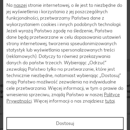
odmiany stanowi miąższ, który jest pozbawiony włókien.
Na
naszej
stronie internetowej, o ile jest to niezbędne do
Pestka zaś jest naprawdę niewielka.
jej wyświetlenia i korzystania z jej poszczególnych
funkcjonalności, przetwarzamy Państwa dane z
Sezon zbiorów trwa bardzo krótko, zazwyczaj od 36 do 42
wykorzystaniem cookies i innych podobnych technologii.
tygodnia roku.
Jeżeli wyrażą Państwo zgodę na śledzenie, Państwa
dane będą przetwarzane w celu dopasowania ustawień
strony internetowej, tworzenia spseudonimizowanych
statystyk lub wyświetlania spersonalizowanych treści
(reklamowych). Dotyczy to również przekazywania
Przepisy
danych do państw trzecich. Wybierając „Odrzuć“
To możesz przygotować z mango
zezwalają Państwo tylko na przetwarzanie, które jest
technicznie niezbędne, natomiast wybierając „Dostosuj”
mają Państwo możliwość zezwolenia na indywidualne
tka z
Makaronowy wok z mango
Szaszłyki z
Her
cele przetwarzania. Więcej informacji, w tym o prawie do
go i
mango i serem
sma
wniesienia sprzeciwu, znajdą Państwo w naszej
Polityce
wetkami
ana
Prywatności
. Więcej informacji o nas znajdziesz
tutaj
.
zajmuje trochę czasu (do 60 minut)
szybko (do 30 minut)
nieskomplikowany
o (do 30 minut)
błysk
Dostosuj
nieskomplikowany
komplikowany