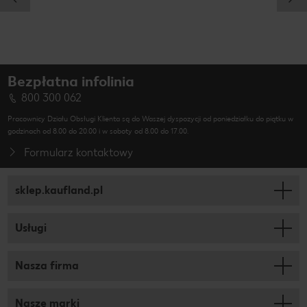
Bezpłatna infolinia
800 300 062
Pracownicy Działu Obsługi Klienta są do Waszej dyspozycji od poniedziałku do piątku w
godzinach od 8.00 do 20.00 i w soboty od 8.00 do 17.00.
Formularz kontaktowy
sklep.kaufland.pl
Usługi
Nasza firma
Nasze marki