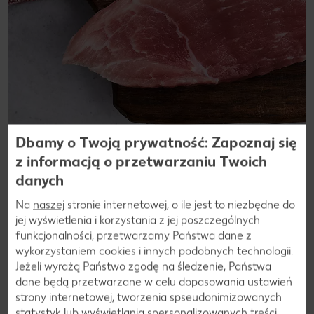
Dbamy o Twoją prywatność: Zapoznaj się
z informacją o przetwarzaniu Twoich
danych
Na
naszej
stronie internetowej, o ile jest to niezbędne do
jej wyświetlenia i korzystania z jej poszczególnych
Przepisy
funkcjonalności, przetwarzamy Państwa dane z
Dania ze sznycla wieprzowego
wykorzystaniem cookies i innych podobnych technologii.
Jeżeli wyrażą Państwo zgodę na śledzenie, Państwa
dane będą przetwarzane w celu dopasowania ustawień
strony internetowej, tworzenia spseudonimizowanych
statystyk lub wyświetlania spersonalizowanych treści