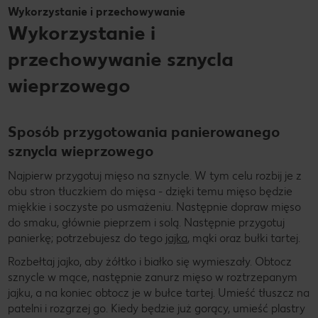
Wykorzystanie i przechowywanie
Wykorzystanie i
przechowywanie sznycla
wieprzowego
Sposób przygotowania panierowanego
sznycla wieprzowego
Najpierw przygotuj mięso na sznycle. W tym celu rozbij je z
obu stron tłuczkiem do mięsa - dzięki temu mięso będzie
miękkie i soczyste po usmażeniu. Następnie dopraw mięso
do smaku, głównie pieprzem i solą. Następnie przygotuj
panierkę; potrzebujesz do tego
jajka
, mąki oraz bułki tartej.
Rozbełtaj jajko, aby żółtko i białko się wymieszały. Obtocz
sznycle w mące, następnie zanurz mięso w roztrzepanym
jajku, a na koniec obtocz je w bułce tartej. Umieść tłuszcz na
patelni i rozgrzej go. Kiedy będzie już gorący, umieść plastry