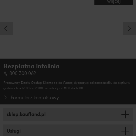
więcej
Bezpłatna infolinia
800 300 062
Pracownicy Działu Obsługi Klienta są do Waszej dyspozycji od poniedziałku do piątku w
godzinach od 8.00 do 20.00 i w soboty od 8.00 do 17.00.
Formularz kontaktowy
sklep.kaufland.pl
Usługi