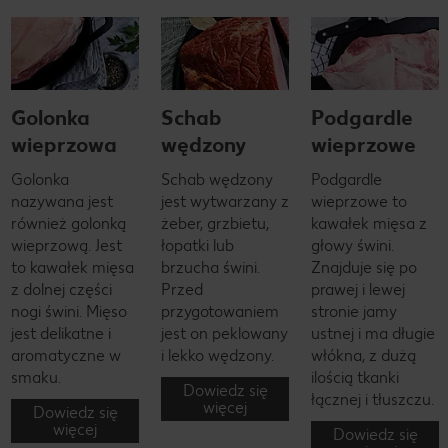
Golonka
Schab
Podgardle
wieprzowa
wędzony
wieprzowe
Golonka
Schab wędzony
Podgardle
nazywana jest
jest wytwarzany z
wieprzowe to
również golonką
żeber, grzbietu,
kawałek mięsa z
wieprzową. Jest
łopatki lub
głowy świni.
to kawałek mięsa
brzucha świni.
Znajduje się po
z dolnej części
Przed
prawej i lewej
nogi świni. Mięso
przygotowaniem
stronie jamy
jest delikatne i
jest on peklowany
ustnej i ma długie
aromatyczne w
i lekko wędzony.
włókna, z dużą
smaku.
ilością tkanki
Dowiedz się
łącznej i tłuszczu.
więcej
Dowiedz się
więcej
Dowiedz się