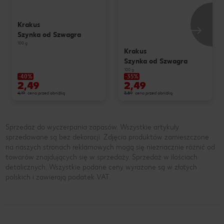
Krakus
Szynka od Szwagra
100 g
Krakus
Szynka od Szwagra
100 g
-40%
-35%
2,49
2,49
4,19
cena przed obniżką
3,89
cena przed obniżką
Sprzedaż do wyczerpania zapasów. Wszystkie artykuły
sprzedawane są bez dekoracji. Zdjęcia produktów zamieszczone
na naszych stronach reklamowych mogą się nieznacznie różnić od
towarów znajdujących się w sprzedaży. Sprzedaż w ilościach
detalicznych. Wszystkie podane ceny wyrażone są w złotych
polskich i zawierają podatek VAT.