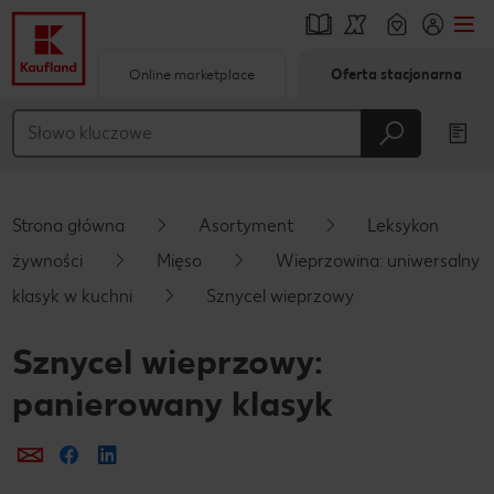
Online marketplace
Oferta stacjonarna
Przejdź do
Główna treść
Stopka
Strona główna
Asortyment
Leksykon
Pływający pasek boczny
żywności
Mięso
Wieprzowina: uniwersalny
klasyk w kuchni
Sznycel wieprzowy
Sznycel wieprzowy:
panierowany klasyk
Prześlij e-mailem
Udostępnij na Facebooku