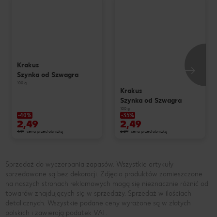
Krakus
Szynka od Szwagra
100 g
Krakus
Szynka od Szwagra
100 g
-40%
-35%
2,49
2,49
4,19
cena przed obniżką
3,89
cena przed obniżką
Sprzedaż do wyczerpania zapasów. Wszystkie artykuły
sprzedawane są bez dekoracji. Zdjęcia produktów zamieszczone
na naszych stronach reklamowych mogą się nieznacznie różnić od
towarów znajdujących się w sprzedaży. Sprzedaż w ilościach
detalicznych. Wszystkie podane ceny wyrażone są w złotych
polskich i zawierają podatek VAT.