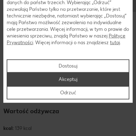
danych do państw trzecich. Wybierając „Odrzuć“
zezwalają Państwo tylko na przetwarzanie, które jest
technicznie niezbędne, natomiast wybierając „Dostosuj”
Składniki
mają Państwo możliwość zezwolenia na indywidualne
Składniki golonki
cele przetwarzania. Więcej informacji, w tym o prawie do
wniesienia sprzeciwu, znajdą Państwo w naszej
Polityce
Prywatności
. Więcej informacji o nas znajdziesz
tutaj
.
Golonka wieprzowa dostarcza 140 kilokalorii w 100 gramach.
Zawartość tłuszczu na 100 gramów wynosi 7,9 grama.
Golonka wieprzowa zawiera również ważne witaminy i
Dostosuj
minerały. Warto tutaj wspomnieć o witaminach B1 i B3.
Witamina B1 pozytywnie wpływa na sprawność ciała i
Akceptuj
umysłu, a witamina B3 wspomaga procesy metaboliczne w
organizmie i jest wykorzystywana przez komórki do
Odrzuć
wytwarzania energii.
Wartość odżywcza
kcal:
139 kcal