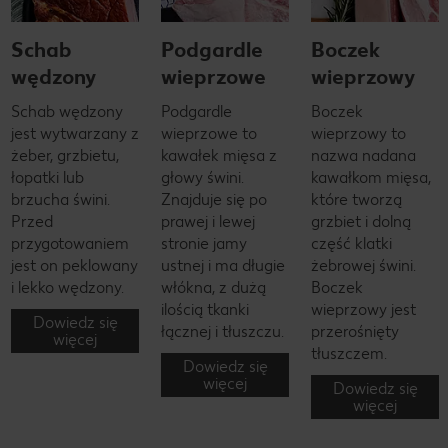
Schab
Podgardle
Boczek
wędzony
wieprzowe
wieprzowy
Schab wędzony
Podgardle
Boczek
jest wytwarzany z
wieprzowe to
wieprzowy to
żeber, grzbietu,
kawałek mięsa z
nazwa nadana
łopatki lub
głowy świni.
kawałkom mięsa,
brzucha świni.
Znajduje się po
które tworzą
Przed
prawej i lewej
grzbiet i dolną
przygotowaniem
stronie jamy
część klatki
jest on peklowany
ustnej i ma długie
żebrowej świni.
i lekko wędzony.
włókna, z dużą
Boczek
ilością tkanki
wieprzowy jest
Dowiedz się
łącznej i tłuszczu.
przerośnięty
więcej
tłuszczem.
Dowiedz się
więcej
Dowiedz się
więcej