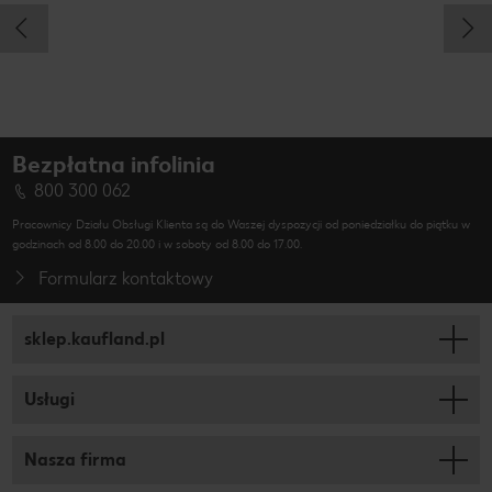
Bezpłatna infolinia
800 300 062
Pracownicy Działu Obsługi Klienta są do Waszej dyspozycji od poniedziałku do piątku w
godzinach od 8.00 do 20.00 i w soboty od 8.00 do 17.00.
Formularz kontaktowy
sklep.kaufland.pl
Usługi
Nasza firma