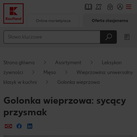
Online marketplace
Oferta stacjonarna
Przejdź do
Główna treść
Stopka
Strona główna
Asortyment
Leksykon
Pływający pasek boczny
żywności
Mięso
Wieprzowina: uniwersalny
klasyk w kuchni
Golonka wieprzowa
Golonka wieprzowa: sycący
przysmak
Prześlij e-mailem
Udostępnij na Facebooku