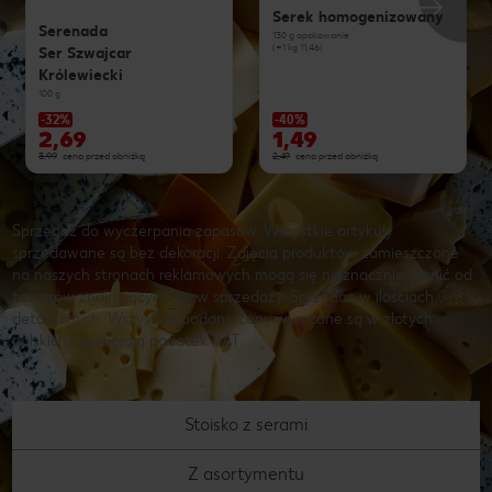
Serek homogenizowany
Serenada
130 g opakowanie
(=1 kg 11,46)
Ser Szwajcar
Królewiecki
100 g
-32%
-40%
2,69
1,49
3,99
cena przed obniżką
2,49
cena przed obniżką
Sprzedaż do wyczerpania zapasów. Wszystkie artykuły
sprzedawane są bez dekoracji. Zdjęcia produktów zamieszczone
na naszych stronach reklamowych mogą się nieznacznie różnić od
towarów znajdujących się w sprzedaży. Sprzedaż w ilościach
detalicznych. Wszystkie podane ceny wyrażone są w złotych
polskich i zawierają podatek VAT.
Stoisko z serami
Z asortymentu