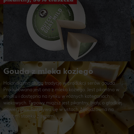
Gouda z mleka koziego
Holandia ma długą tradycję w produkcji serów gouda.
Produkowana jest ona z mleka koziego. Jest pikantna w
smaku i dostępna na rynku w różnych kategoriach
wiekowych. Typowy miąższ jest pikantny, biały, o gładkiej
powierzchni. Rozpływa się w ustach. Nieodzowna na
każdym stoisku z serami.