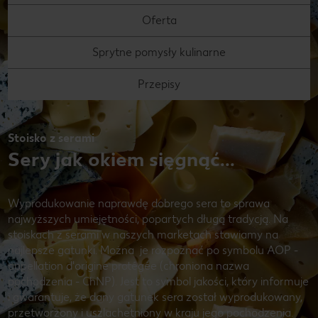
Oferta
Sprytne pomysły kulinarne
Przepisy
Stoisko z serami
Sery jak okiem sięgnąć...
Wyprodukowanie naprawdę dobrego sera to sprawa
najwyższych umiejętności, popartych długą tradycją. Na
stoiskach z serami w naszych marketach stawiamy na
najlepsze gatunki. Można je rozpoznać po symbolu AOP -
appellation d'origine protégée (chroniona nazwa
pochodzenia - ChNP). Jest to symbol jakości, który informuje
i gwarantuje, że dany gatunek sera został wyprodukowany,
przetworzony i uszlachetniony w kraju jego pochodzenia.