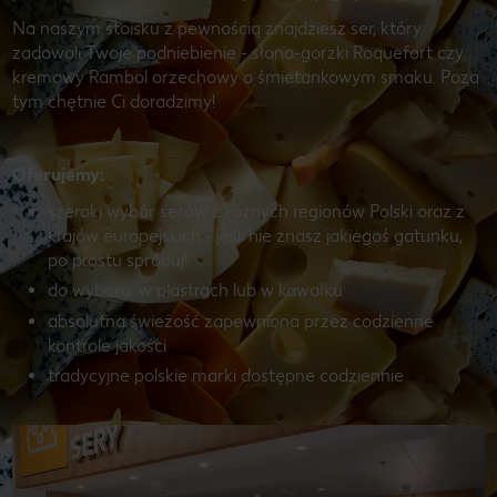
Na naszym stoisku z pewnością znajdziesz ser, który
zadowoli Twoje podniebienie - słono-gorzki Roquefort czy
kremowy Rambol orzechowy o śmietankowym smaku. Poza
tym chętnie Ci doradzimy!
Oferujemy:
szeroki wybór serów z różnych regionów Polski oraz z
krajów europejskich - jeśli nie znasz jakiegoś gatunku,
po prostu spróbuj!
do wyboru: w plastrach lub w kawałku
absolutna świeżość zapewniona przez codzienne
kontrole jakości
tradycyjne polskie marki dostępne codziennie