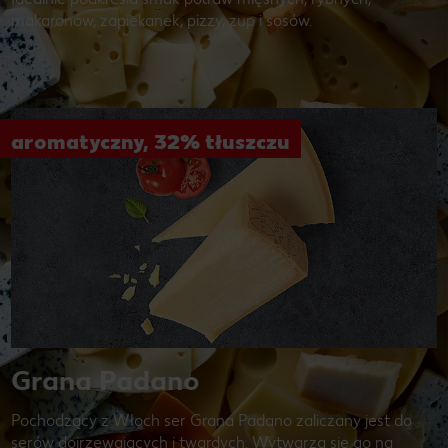
makaronów, zapiekanek, pizzy, zup i sosów.
aromatyczny, 32% tłuszczu
Grana Padano
Pochodzący z Włoch ser Grana Padano zaliczany jest do
serów dojrzewających i twardych. Wytwarza się go na