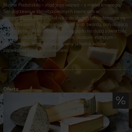
Nizinie Padańskiej – stąd jego nazwa – z mleka krowiego.
Ser dojrzewa w klimatyzowanych piwnicach w
temperaturze 15–20°C od roku do dwóch lat i odznacza się
granulowanym, grubym miąższem oraz twardą, połyskującą
skórką koloru żółto-złotego. Ze względu na dużą zawartość
białka produkt poleca się dzieciom, osobom starszym i
sportowcom. Start to nieodzowny składnik sosów,
zapiekanek i dań z makaronem.
Oferta