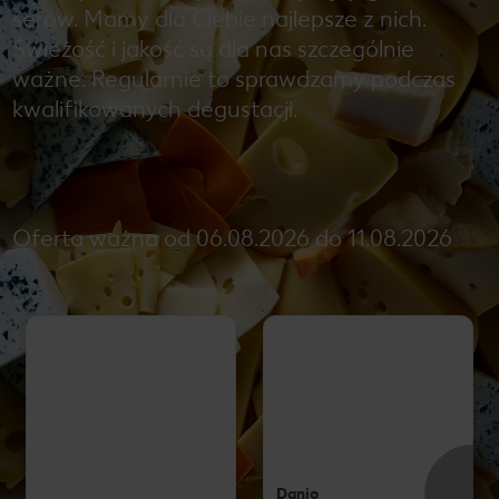
serów. Mamy dla Ciebie najlepsze z nich.
Świeżość i jakość są dla nas szczególnie
ważne. Regularnie to sprawdzamy podczas
kwalifikowanych degustacji.
Oferta ważna od 06.08.2026 do 11.08.2026
Danio