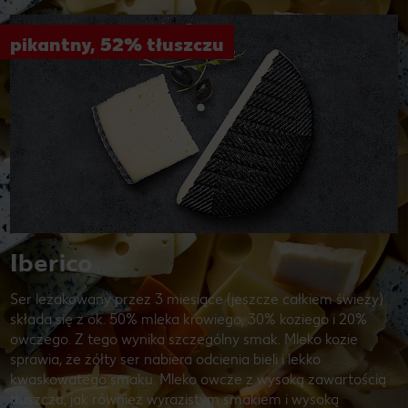
pikantny, 52% tłuszczu
Iberico
Ser leżakowany przez 3 miesiące (jeszcze całkiem świeży)
składa się z ok. 50% mleka krowiego, 30% koziego i 20%
owczego. Z tego wynika szczególny smak. Mleko kozie
sprawia, że żółty ser nabiera odcienia bieli i lekko
kwaskowatego smaku. Mleko owcze z wysoką zawartością
tłuszczu, jak również wyrazistym smakiem i wysoką