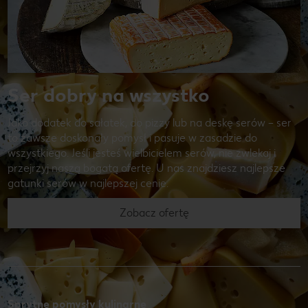
Ser dobry na wszystko
Jako dodatek do sałatek, do pizzy lub na deskę serów – ser
to zawsze doskonały pomysł i pasuje w zasadzie do
wszystkiego. Jeśli jesteś wielbicielem serów, nie zwlekaj i
przejrzyj naszą bogatą ofertę. U nas znajdziesz najlepsze
gatunki serów w najlepszej cenie.
Zobacz ofertę
Sprytne pomysły kulinarne