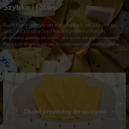
Szybko i łatwo
Kupiłeś swój ulubiony ser w plasterkach, nie zdążyłeś go
zjeść i zaczął obsychać? Nie ma problemu! Poniżej
znajdziesz porady, co zrobić, aby znów zaczął smakować.
Poza tym dowiesz się, jak zagospodarować resztki sera w
kawałku.
Dłużej przydatny do spożycia