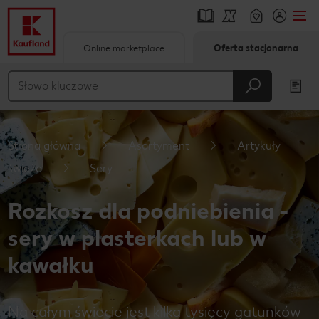
Online marketplace
Oferta stacjonarna
Przejdź do
Główna treść
Stopka
Strona główna
Asortyment
Artykuły
Pływający pasek boczny
świeże
Sery
Rozkosz dla podniebienia -
sery w plasterkach lub w
kawałku
Na całym świecie jest kilka tysięcy gatunków