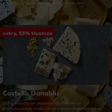
zawartością suchej masy poprawia smak sera.
ostry, 53% tłuszczu
Castello Danablu
Ostry, pikantny ser pleśniowy dla miłośników
zdecydowanego smaku serów z przerostami niebieskiej