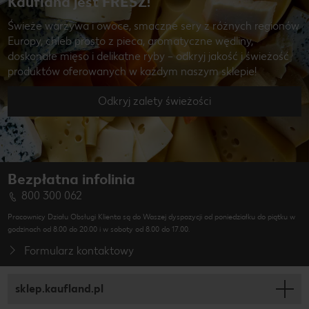
Kaufland jest FRESZ!
Świeże warzywa i owoce, smaczne sery z różnych regionów
Europy, chleb prosto z pieca, aromatyczne wędliny,
doskonałe mięso i delikatne ryby – odkryj jakość i świeżość
produktów oferowanych w każdym naszym sklepie!
Odkryj zalety świeżości
Bezpłatna infolinia
800 300 062
Pracownicy Działu Obsługi Klienta są do Waszej dyspozycji od poniedziałku do piątku w
godzinach od 8.00 do 20.00 i w soboty od 8.00 do 17.00.
Formularz kontaktowy
sklep.kaufland.pl