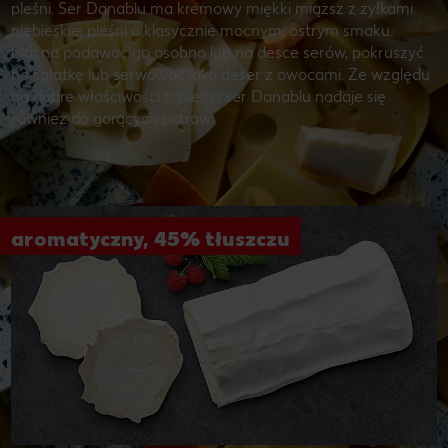
pleśni. Ser Danablu ma kremowy miękki miąższ z żyłkami
niebieskiej pleśni o klasycznie mocnym, ostrym smaku.
Można podawać go osobno lub na desce serów, pokruszyć
na sałatkę lub serwować jako deser z owocami. Ze względu
na dobre właściwości topienia ser Danablu nadaje się
również do gorących potraw.
aromatyczny, 45% tłuszczu