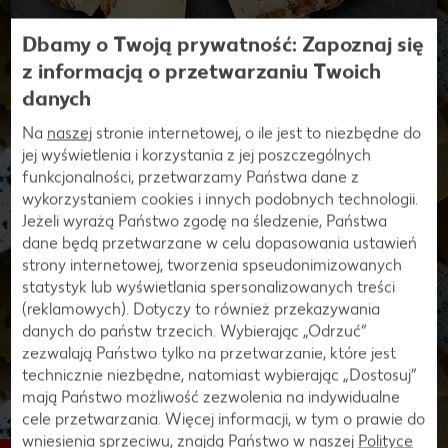
Dbamy o Twoją prywatność: Zapoznaj się
z informacją o przetwarzaniu Twoich
danych
Rambol orzechowy
Na
naszej
stronie internetowej, o ile jest to niezbędne do
Francuski Rambol to ser topiony wytwarzany z mleka
jej wyświetlenia i korzystania z jej poszczególnych
krowiego i dojrzewający przez 2 tygodnie. Charakteryzuje
funkcjonalności, przetwarzamy Państwa dane z
się miąższem w kolorze kości słoniowej, przekładanym
wykorzystaniem cookies i innych podobnych technologii.
orzechowym kremem lub obłożonym całymi orzechami
Jeżeli wyrażą Państwo zgodę na śledzenie, Państwa
włoskimi. Posiada śmietankowy smak i kremową
dane będą przetwarzane w celu dopasowania ustawień
konsystencję, która powoduje, że ser delikatnie rozpływa się
strony internetowej, tworzenia spseudonimizowanych
w ustach. Dzięki warstwie orzechów Rambol stanowi bardzo
statystyk lub wyświetlania spersonalizowanych treści
ładną dekorację na desce serów. Warto też podawać go na
(reklamowych). Dotyczy to również przekazywania
zakończenie posiłku w połączeniu z winogronami lub
danych do państw trzecich. Wybierając „Odrzuć“
deserowym winem.
zezwalają Państwo tylko na przetwarzanie, które jest
technicznie niezbędne, natomiast wybierając „Dostosuj”
mają Państwo możliwość zezwolenia na indywidualne
cele przetwarzania. Więcej informacji, w tym o prawie do
wniesienia sprzeciwu, znajdą Państwo w naszej
Polityce