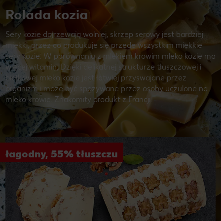
Rolada kozia
Sery kozie dojrzewają wolniej, skrzep serowy jest bardziej
miękki, przez co produkuje się przede wszystkim miękkie
sery kozie. W porównaniu z mlekiem krowim mleko kozie ma
więcej witamin. Dzięki delikatnej strukturze tłuszczowej i
białkowej mleko kozie jest łatwiej przyswajane przez
organizm i może być spożywane przez osoby uczulone na
mleko krowie. Znakomity produkt z Francji.
łagodny, 55% tłuszczu