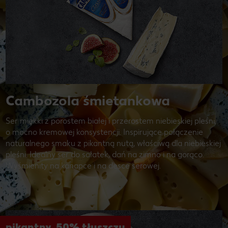
Cambozola śmietankowa
Ser miękki z porostem białej i przerostem niebieskiej pleśni,
o mocno kremowej konsystencji. Inspirujące połączenie
naturalnego smaku z pikantną nutą, właściwą dla niebieskiej
pleśni. Idealny ser do sałatek, dań na zimno i na gorąco.
Wyśmienity na kanapce i na desce serowej.
pikantny, 50% tłuszczu