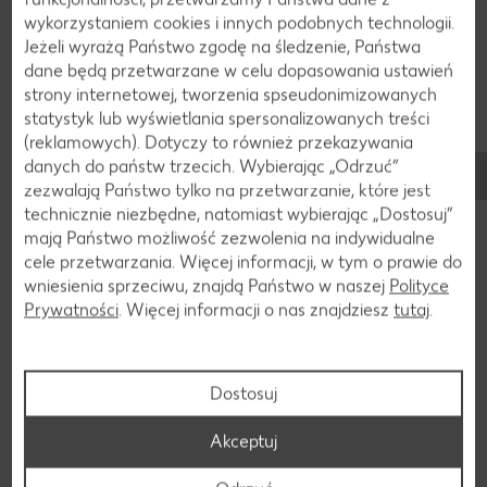
sałatkach
– dla dodatkowego smaku i białka.
wykorzystaniem cookies i innych podobnych technologii.
Jeżeli wyrażą Państwo zgodę na śledzenie, Państwa
Prawidłowe przechowywanie wątróbki drobiowej jest ważne
dane będą przetwarzane w celu dopasowania ustawień
dla zachowania jej świeżości i jakości. Po zakupie lub
strony internetowej, tworzenia spseudonimizowanych
przygotowaniu należy ją natychmiast schłodzić i szczelnie
statystyk lub wyświetlania spersonalizowanych treści
zapakować, aby zapobiec wysychaniu i zanieczyszczeniu.
(reklamowych). Dotyczy to również przekazywania
Temperatura od 0 do 4 stopni Celsjusza jest idealna.
danych do państw trzecich. Wybierając „Odrzuć“
Spożycie powinno nastąpić w ciągu 1–2 dni. W celu
zezwalają Państwo tylko na przetwarzanie, które jest
dłuższego przechowywania można ją również zamrozić,
technicznie niezbędne, natomiast wybierając „Dostosuj”
przy czym czas przechowywania w zamrażarce wynosi
mają Państwo możliwość zezwolenia na indywidualne
zwykle około 2–3 miesięcy. Podczas rozmrażania zaleca się
cele przetwarzania. Więcej informacji, w tym o prawie do
umieszczenie jej w lodówce.
wniesienia sprzeciwu, znajdą Państwo w naszej
Polityce
Prywatności
. Więcej informacji o nas znajdziesz
tutaj
.
Składniki
Dostosuj
Składniki wątróbki drobiowej
Akceptuj
Dzięki szerokiej gamie składników odżywczych wątróbka