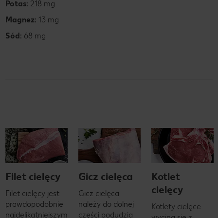
Potas:
218 mg
Magnez:
13 mg
Sód:
68 mg
Filet cielęcy
Gicz cielęca
Kotlet
cielęcy
Filet cielęcy jest
Gicz cielęca
prawdopodobnie
należy do dolnej
Kotlety cielęce
najdelikatniejszym
części podudzia
wycina się z