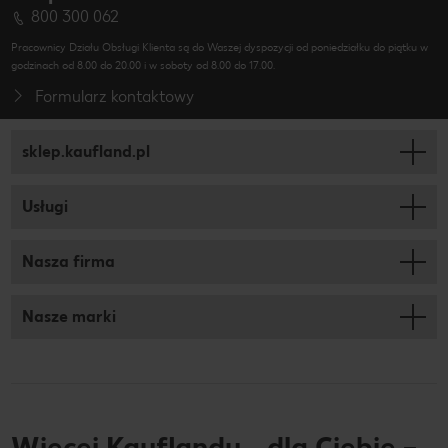
800 300 062
Pracownicy Działu Obsługi Klienta są do Waszej dyspozycji od poniedziałku do piątku w
godzinach od 8.00 do 20.00 i w soboty od 8.00 do 17.00.
Formularz kontaktowy
sklep.kaufland.pl
Usługi
Nasza firma
Nasze marki
Więcej Kauflandu… dla Ciebie –