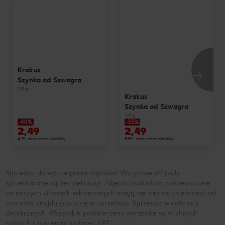
Krakus
Szynka od Szwagra
100 g
Krakus
Szynka od Szwagra
100 g
-40%
-35%
2,49
2,49
4,19
cena przed obniżką
3,89
cena przed obniżką
Sprzedaż do wyczerpania zapasów. Wszystkie artykuły
sprzedawane są bez dekoracji. Zdjęcia produktów zamieszczone
na naszych stronach reklamowych mogą się nieznacznie różnić od
towarów znajdujących się w sprzedaży. Sprzedaż w ilościach
detalicznych. Wszystkie podane ceny wyrażone są w złotych
polskich i zawierają podatek VAT.