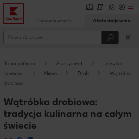
Online marketplace
Oferta stacjonarna
Przejdź do
Główna treść
Stopka
Strona główna
Asortyment
Leksykon
Pływający pasek boczny
żywności
Mięso
Drób
Wątróbka
drobiowa
Wątróbka drobiowa:
tradycja kulinarna na całym
świecie