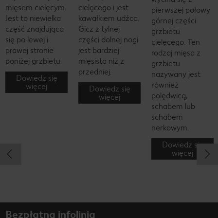
mięsem cielęcym.
cielęcego i jest
pierwszej połowy
Jest to niewielka
kawałkiem udźca.
górnej części
część znajdująca
Gicz z tylnej
grzbietu
się po lewej i
części dolnej nogi
cielęcego. Ten
prawej stronie
jest bardziej
rodzaj mięsa z
poniżej grzbietu.
mięsista niż z
grzbietu
przedniej.
nazywany jest
Dowiedz się
również
więcej
Dowiedz się
polędwicą,
więcej
schabem lub
schabem
nerkowym.
Dowiedz się
więcej
Bezpłatna infolinia