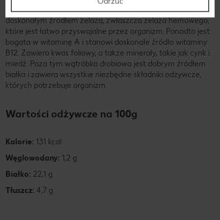
Odrzuć
drobiowa może być składnikiem zbilansowanej diety. Jest
doskonałym źródłem żelaza, zwłaszcza żelaza hemowego,
które jest łatwo przyswajalne przez organizm. Ponadto jest
bogata w witaminę A i stanowi doskonałe źródło witaminy
B12. Zawiera kwas foliowy, a także minerały, takie jak cynk i
miedź. Poza tym wątróbka drobiowa jest dobrym źródłem
białka i zawiera wszystkie niezbędne składniki odżywcze,
których potrzebuje organizm.
Wartości odżywcze na 100g
Kalorie:
131 kcal
Węglowodany:
1,2 g
Białko:
22,1 g
Tłuszcz:
4,7 g