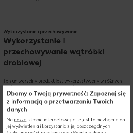
Wykorzystanie i przechowywanie
Wykorzystanie i
przechowywanie wątróbki
drobiowej
Ten uniwersalny produkt jest wykorzystywany w różnych
tradycjach kulinarnych na całym świecie.
Dbamy o Twoją prywatność: Zapoznaj się
Można ją pokroić w plastry i usmażyć na patelni z masłem,
z informacją o przetwarzaniu Twoich
cebulą i przyprawami. Po przerobieniu na kremowy pasztet
danych
wątrobianka stanowi pyszne smarowidło. W zupach i
Na
naszej
stronie internetowej, o ile jest to niezbędne do
gulaszach wzmacnia smak i wartość odżywczą. W
jej wyświetlenia i korzystania z jej poszczególnych
niektórych kuchniach jest również wykorzystywana w
funkcjonalności, przetwarzamy Państwa dane z