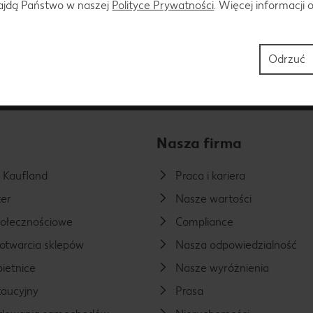
najdą Państwo w naszej
Polityce Prywatności
. Więcej informacji 
Odrzuć
oniedziałku do piątku w godzinach od 8.00 do 20.00 i w soboty od 8.00 
Nasza firma
a Kaufland
Praca i kariera
er
Nasze wartości
połecznościowe
Compliance
otwarcia sklepów
Nasza odpowiedzialność
ietnice
Nasze wyróżnienia
aucyjny
Prasa