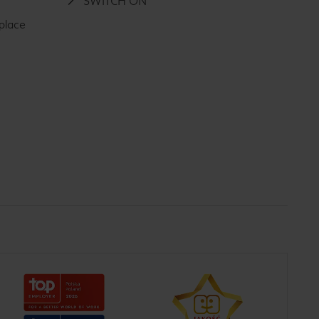
SWITCH ON
place