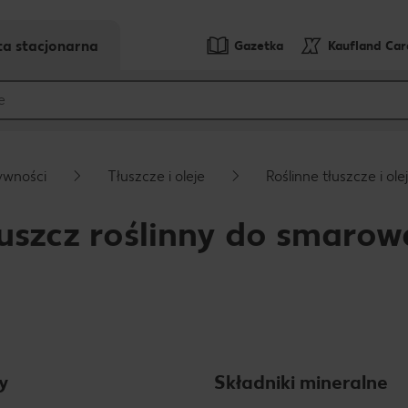
ta stacjonarna
Gazetka
Kaufland Ca
ywności
Tłuszcze i oleje
Roślinne tłuszcze i ole
łuszcz roślinny do smarow
y
Składniki mineralne