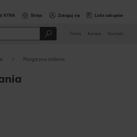
rd XTRA
Sklep:
Zaloguj się
Lista zakupów
Firma
Kariera
Kontakt
je
Margaryna roślinna
ania