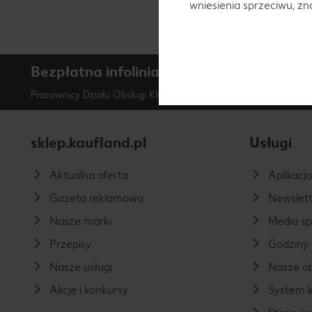
wniesienia sprzeciwu, z
Bezpłatna infolinia
800 300 062
Pracownicy Działu Obsługi Klienta są do Waszej dyspozycji od p
sklep.kaufland.pl
Usługi
Aktualna oferta
Aplikacj
Gazeta reklamowa
Newslett
Nasze marki
Media s
Przepisy
Godziny 
Nasze usługi
Nasze ob
Akcje i konkursy
System k