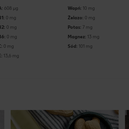
A:
608 µg
Wapń:
10 mg
B1:
0 mg
Żelazo:
0 mg
B2:
0 mg
Potas:
7 mg
B6:
0 mg
Magnez:
13 mg
C:
0 mg
Sód:
101 mg
E:
13,6 mg