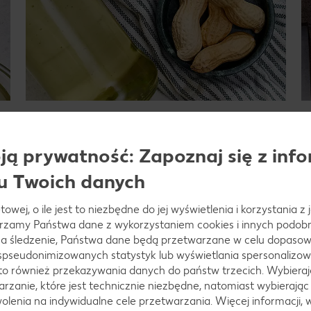
Olej arachidowy
T
a
Olej arachidowy jest tłoczony z nasion orzeszków
T
ą prywatność: Zapoznaj się z info
ziemnych i pochodzi z Ameryki Południowej. Jest on
ł
szczególnie często stosowany w kuchni azjatyckiej.
u
u Twoich danych
i 
Dowiedz się więcej
towej, o ile jest to niezbędne do jej wyświetlenia i korzystania z
arzamy Państwa dane z wykorzystaniem cookies i innych podobny
a śledzenie, Państwa dane będą przetwarzane w celu dopasow
 spseudonimizowanych statystyk lub wyświetlania spersonalizow
to również przekazywania danych do państw trzecich. Wybieraj
rzanie, które jest technicznie niezbędne, natomiast wybierając
lenia na indywidualne cele przetwarzania. Więcej informacji, 