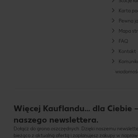
Stacje 
Karta p
Pewna ja
Mapa st
FAQ
Kontakt
Komunika
wiadomoś
Więcej Kauflandu… dla Ciebie –
naszego newslettera.
Dołącz do grona oszczędnych. Dzięki naszemu newslett
bieżąco z aktualną ofertą i zaplanujesz zakupy w napraw