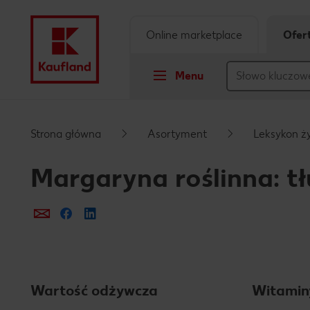
Online marketplace
Ofer
Menu
Przejdź do
Strona główna
Asortyment
Leksykon ż
Główna treść
Margaryna roślinna: t
Stopka
Prześlij e-mailem
Udostępnij na Facebooku
Pływający pasek boczny
Wartość odżywcza
Witamin