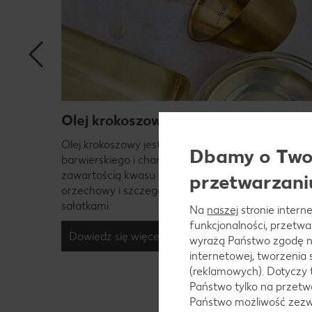
Olej krokoszowy
r i
Olej krokoszowy jest pozyskiwany z nasion krokosz
Dbamy o Twoj
barwierskiego i charakteryzuje się wysoką
dgrywa
zawartością kwasu linolowego. Jego smak jest
przetwarzani
orzechowy i szczególnie dobrze komponuje się z
sałatkami.
Na
naszej
stronie interne
funkcjonalności, przetw
Dowiedz się więcej
wyrażą Państwo zgodę n
internetowej, tworzenia
(reklamowych). Dotyczy 
Państwo tylko na przetwa
Państwo możliwość zezwo