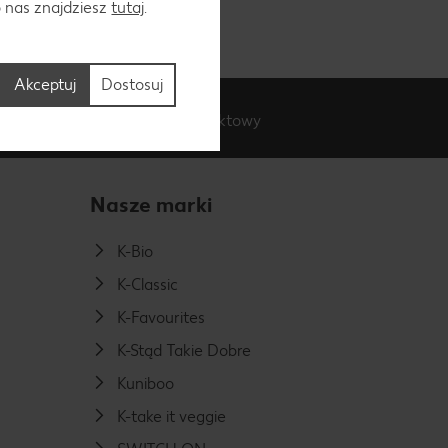
o nas znajdziesz
tutaj
.
Akceptuj
Dostosuj
Formularz kontaktowy
do 17.00.
Nasze marki
K-Bio
K-Classic
K-Favourites
K-Stąd Takie Dobre
Kuniboo
K-take it veggie