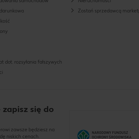
ładowania samochodów
Nieruchomości
odarunkowa
Zostań sprzedawcą market
kość
rony
t dot. rozsyłania fałszywych
ci
 zapisz się do
erowi zawsze będziesz na
dę niskich cenach.