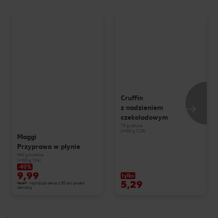
Cruffin
z nadzieniem
czekoladowym
73 g sztuka
(=100 g 7,25)
Maggi
Przyprawa w płynie
960 g butelka
(=100 g 1,04)
-40%
9,99
tylko
5,29
16,69
najniższa cena z 30 dni przed
obniżką