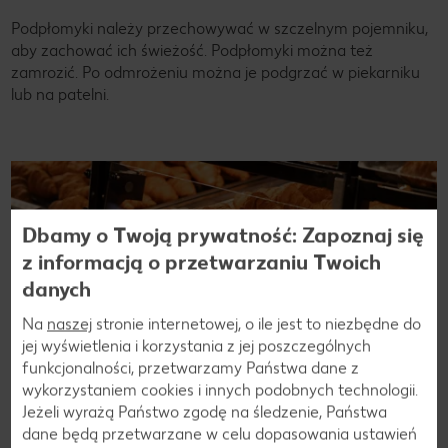
Podpłomyki należy przechowywać w szczelnym pojemniku,
aby zachować ich świeżość. Podpłomyki można też
zamrozić. Po odmrożeniu można je podgrzać w piekarniku
lub na patelni.
Dbamy o Twoją prywatność: Zapoznaj się
z informacją o przetwarzaniu Twoich
danych
Na
naszej
stronie internetowej, o ile jest to niezbędne do
jej wyświetlenia i korzystania z jej poszczególnych
funkcjonalności, przetwarzamy Państwa dane z
wykorzystaniem cookies i innych podobnych technologii.
Jeżeli wyrażą Państwo zgodę na śledzenie, Państwa
Odkryj naszą bogatą ofertę pieczywa!
dane będą przetwarzane w celu dopasowania ustawień