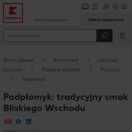
Online marketplace
Oferta stacjonarna
Przejdź do
Główna treść
Stopka
Strona główna
Asortyment
Leksykon
Pływający pasek boczny
żywności
Produkty zbożowe
Pieczywo
Podpłomyk
Podpłomyk: tradycyjny smak
Bliskiego Wschodu
Prześlij e-mailem
Udostępnij na Facebooku