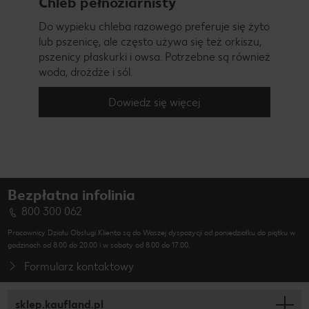
Chleb pełnoziarnisty
Do wypieku chleba razowego preferuje się żyto
lub pszenicę, ale często używa się też orkiszu,
pszenicy płaskurki i owsa. Potrzebne są również
woda, drożdże i sól.
Dowiedz się więcej
Bezpłatna infolinia
800 300 062
Pracownicy Działu Obsługi Klienta są do Waszej dyspozycji od poniedziałku do piątku w
godzinach od 8.00 do 20.00 i w soboty od 8.00 do 17.00.
Formularz kontaktowy
sklep.kaufland.pl