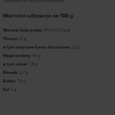
zależności od użytych składników.
Wartości odżywcze na 100 g
Wartość kaloryczna:
979 kJ/231 kcal
Tłuszcz:
1,1 g
w tym nasycone kwasy tłuszczowe:
0,2 g
Węglowodany:
46 g
w tym cukier:
1,8 g
Błonnik:
2,7 g
Białko:
7,8 g
Sól:
1 g