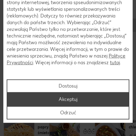
strony internetowej, tworzenia spseudonimizowanych
W sklepach Kaufland podpłomyki są dostępne przez cały
statystyk lub wyświetlania spersonalizowanych treści
rok. W naszej piekarni świeżość wypieków ma priorytet.
(reklamowych). Dotyczy to również przekazywania
Dzięki oferowanej przez Kaufland gwarancji świeżości
danych do państw trzecich. Wybierając „Odrzuć“
zapewniamy taką jakość, która jest nie tylko widoczna, ale
zezwalają Państwo tylko na przetwarzanie, które jest
także odczuwalna w smaku.
technicznie niezbędne, natomiast wybierając „Dostosuj”
mają Państwo możliwość zezwolenia na indywidualne
Dowiedz się więcej
cele przetwarzania. Więcej informacji, w tym o prawie do
wniesienia sprzeciwu, znajdą Państwo w naszej
Polityce
Prywatności
. Więcej informacji o nas znajdziesz
tutaj
.
Przepisy
Dostosuj
Sprawdzone przepisy do wypróbowania w
Akceptuj
domu
Odrzuć
Chleb pita z
Chleb ziołowo-pomidorowy
Odr
paprykowym serkiem
chl
śmietankowym