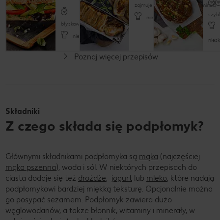
zajmuje trochę czasu (do 60 minut)
szyb
nieskomplikowany
błyskawicznie (do 15 minut)
nieskomplikowany
nies
Poznaj więcej przepisów
Wegetariański
Składniki
Z czego składa się podpłomyk?
Głównymi składnikami podpłomyka są
mąka
(najczęściej
mąka pszenna
), woda i sól. W niektórych przepisach do
ciasta dodaje się też
drożdże
,
jogurt
lub
mleko
, które nadają
podpłomykowi bardziej miękką teksturę. Opcjonalnie można
go posypać sezamem. Podpłomyk zawiera dużo
węglowodanów, a także błonnik, witaminy i minerały, w