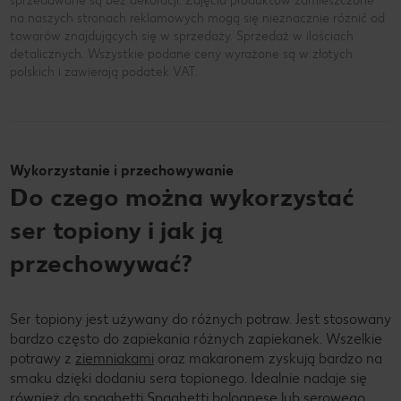
sprzedawane są bez dekoracji. Zdjęcia produktów zamieszczone
na naszych stronach reklamowych mogą się nieznacznie różnić od
towarów znajdujących się w sprzedaży. Sprzedaż w ilościach
detalicznych. Wszystkie podane ceny wyrażone są w złotych
polskich i zawierają podatek VAT.
Wykorzystanie i przechowywanie
Do czego można wykorzystać
ser topiony i jak ją
przechowywać?
Ser topiony jest używany do różnych potraw. Jest stosowany
bardzo często do zapiekania różnych zapiekanek. Wszelkie
potrawy z
ziemniakami
oraz makaronem zyskują bardzo na
smaku dzięki dodaniu sera topionego. Idealnie nadaje się
również do spaghetti Spaghetti bolognese lub serowego