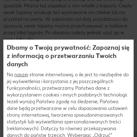
spaetzle. Można też zapiekać z nim roladki z kapusty. Ciepły
serek topiony smakuje też wyśmienicie na chlebie lub na
przykład na preclu. W zależności od daty przydatności do
spożycia, serek topiony można przechowywać w lodówce
przez kilka tygodni. Po otwarciu należy jednak użyć go w
ciągu kilku dni.
Dbamy o Twoją prywatność: Zapoznaj się
z informacją o przetwarzaniu Twoich
danych
Na
naszej
stronie internetowej, o ile jest to niezbędne do
jej wyświetlenia i korzystania z jej poszczególnych
funkcjonalności, przetwarzamy Państwa dane z
wykorzystaniem cookies i innych podobnych technologii.
Jeżeli wyrażą Państwo zgodę na śledzenie, Państwa
dane będą przetwarzane w celu dopasowania ustawień
strony internetowej, tworzenia spseudonimizowanych
statystyk lub wyświetlania spersonalizowanych treści
(reklamowych). Dotyczy to również przekazywania
danych do państw trzecich. Wybierając „Odrzuć“