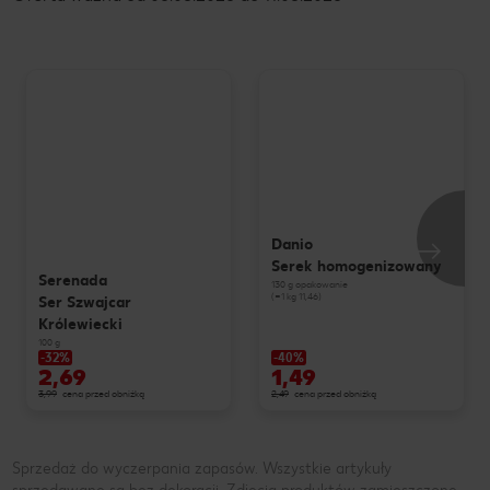
Danio
Serek homogenizowany
Serenada
130 g opakowanie
(=1 kg 11,46)
Ser Szwajcar
Królewiecki
100 g
-32%
-40%
2,69
1,49
3,99
cena przed obniżką
2,49
cena przed obniżką
Sprzedaż do wyczerpania zapasów. Wszystkie artykuły