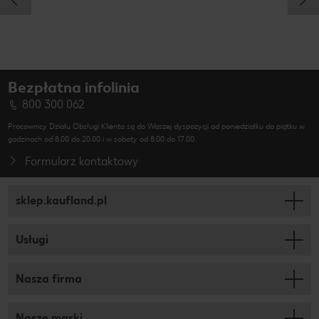
Bezpłatna infolinia
800 300 062
Pracownicy Działu Obsługi Klienta są do Waszej dyspozycji od poniedziałku do piątku w
godzinach od 8.00 do 20.00 i w soboty od 8.00 do 17.00.
Formularz kontaktowy
sklep.kaufland.pl
Usługi
Nasza firma
Nasze marki