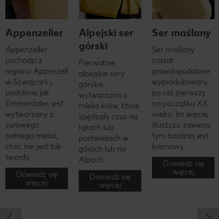
Appenzeller
Alpejski ser
Ser maślany
górski
Appenzeller
Ser maślany
pochodzi z
został
Pierwotnie
regionu Appenzell
prawdopodobnie
alpejskie sery
w Szwajcarii i,
wyprodukowany
górskie
podobnie jak
po raz pierwszy
wytwarzano z
Emmentaler, jest
na początku XX
mleka krów, które
wytwarzany z
wieku. Im więcej
spędzały czas na
surowego
tłuszczu zawiera,
łąkach lub
pełnego mleka,
tym bardziej jest
pastwiskach w
choć nie jest tak
kremowy.
górach lub na
twardy.
Alpach.
Dowiedz się
więcej
Dowiedz się
Dowiedz się
więcej
więcej