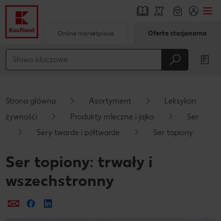
Online marketplace
Oferta stacjonarna
Przejdź do
Główna treść
Stopka
Strona główna
Asortyment
Leksykon
Pływający pasek boczny
żywności
Produkty mleczne i jajka
Ser
Sery twarde i półtwarde
Ser topiony
Ser topiony: trwały i
wszechstronny
Prześlij e-mailem
Udostępnij na Facebooku