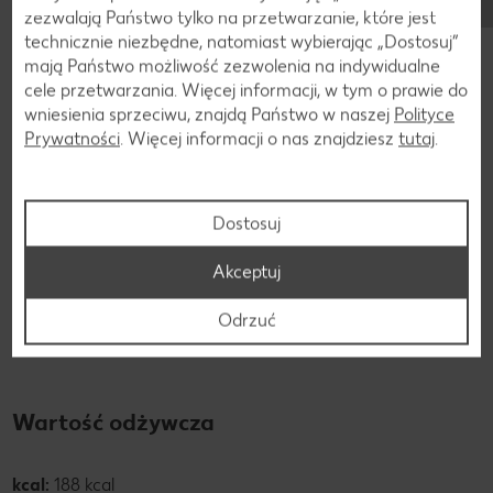
zezwalają Państwo tylko na przetwarzanie, które jest
technicznie niezbędne, natomiast wybierając „Dostosuj”
mają Państwo możliwość zezwolenia na indywidualne
cele przetwarzania. Więcej informacji, w tym o prawie do
wniesienia sprzeciwu, znajdą Państwo w naszej
Polityce
Prywatności
. Więcej informacji o nas znajdziesz
tutaj
.
Składniki
Składniki sera topionego
Dostosuj
W ramach zdrowej i zbilansowanej diety ser topiony może
Akceptuj
być stosowany jako pasta do smarowania lub do
zapiekania. Ser niesie ze sobą liczne składniki odżywcze i
Odrzuć
witaminy.
Wartość odżywcza
kcal:
188 kcal