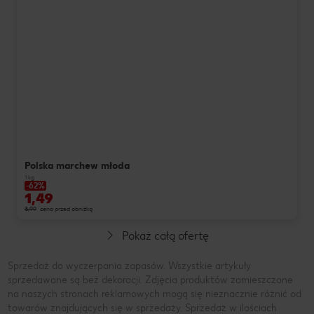
Polska marchew młoda
1 kg
-62%
1,49
3,99
cena przed obniżką
Pokaż całą ofertę
Sprzedaż do wyczerpania zapasów. Wszystkie artykuły
sprzedawane są bez dekoracji. Zdjęcia produktów zamieszczone
na naszych stronach reklamowych mogą się nieznacznie różnić od
towarów znajdujących się w sprzedaży. Sprzedaż w ilościach