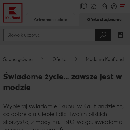
Online marketplace
Oferta stacjonarna
Przejdź do
Główna treść
Stopka
Strona główna
Oferta
Moda na Kaufland
Pływający pasek boczny
Świadome życie… zawsze jest w
modzie
Wybieraj świadomie i kupuj w Kauflandzie to,
co dobre dla Ciebie i dla Twoich bliskich –
skorzystaj z mody na… BIO, wege, świadome
żywienie, urodę oraz fit.