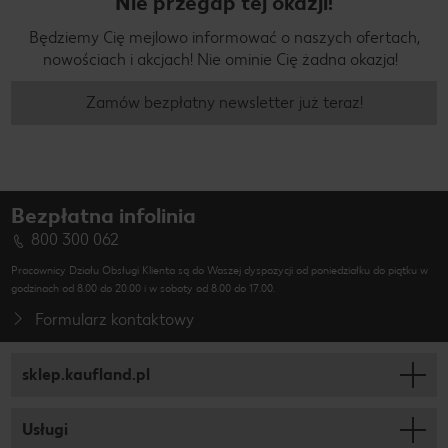
Nie przegap tej okazji!
Będziemy Cię mejlowo informować o naszych ofertach,
nowościach i akcjach! Nie ominie Cię żadna okazja!
Zamów bezpłatny newsletter już teraz!
Bezpłatna infolinia
800 300 062
Pracownicy Działu Obsługi Klienta są do Waszej dyspozycji od poniedziałku do piątku w
godzinach od 8.00 do 20.00 i w soboty od 8.00 do 17.00.
Formularz kontaktowy
sklep.kaufland.pl
Usługi