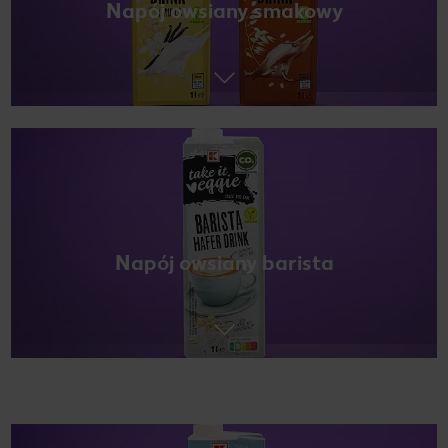
Napój owsiany smakowy
Napój owsiany barista