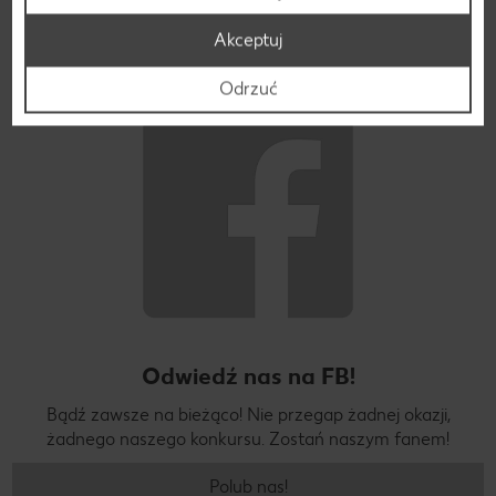
Akceptuj
Jesteśmy na Facebooku!
Odrzuć
Odwiedź nas na FB!
Bądź zawsze na bieżąco! Nie przegap żadnej okazji,
żadnego naszego konkursu. Zostań naszym fanem!
Polub nas!