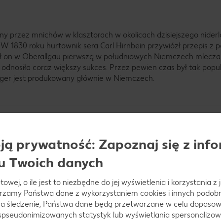
zany przez mnichów w klasztorach w okolicach dzisiejszego nider
 W 1830 roku hurtownik sera Carl Hirnbein przywiózł przepis z 
ł on w Oberallgäu pierwszą w południowych Niemczech mlecza
 odnosiła coraz większy sukces. Przez pewien czas był tak popul
urger jest produkowany głównie w Niemczech.
ą prywatność: Zapoznaj się z info
ger?
u Twoich danych
towej, o ile jest to niezbędne do jej wyświetlenia i korzystania z
arzamy Państwa dane z wykorzystaniem cookies i innych podobny
a śledzenie, Państwa dane będą przetwarzane w celu dopasow
 spseudonimizowanych statystyk lub wyświetlania spersonalizow