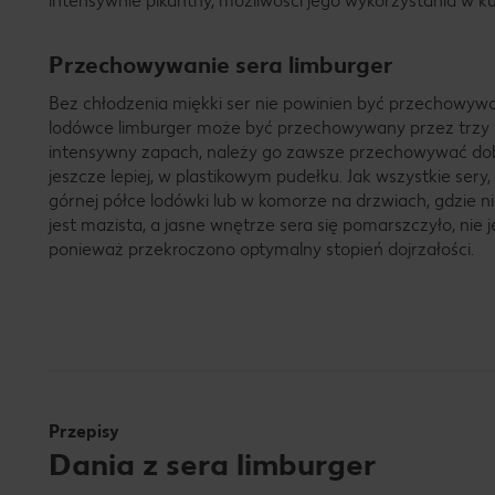
intensywnie pikantny, możliwości jego wykorzystania w k
Przechowywanie sera limburger
Bez chłodzenia miękki ser nie powinien być przechowywa
lodówce limburger może być przechowywany przez trzy 
intensywny zapach, należy go zawsze przechowywać dobr
jeszcze lepiej, w plastikowym pudełku. Jak wszystkie sery
górnej półce lodówki lub w komorze na drzwiach, gdzie nie
jest mazista, a jasne wnętrze sera się pomarszczyło, nie j
ponieważ przekroczono optymalny stopień dojrzałości.
Przepisy
Dania z sera limburger