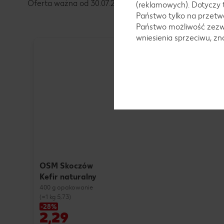
Oferta ważna od 30.07.2026 do 05.08.2026
(reklamowych). Dotyczy 
Państwo tylko na przetwa
Państwo możliwość zezwo
wniesienia sprzeciwu, z
OSM Skoczów
Kefir naturalny
400 g opakowanie
(=1 kg 5,73)
-28%
2,29