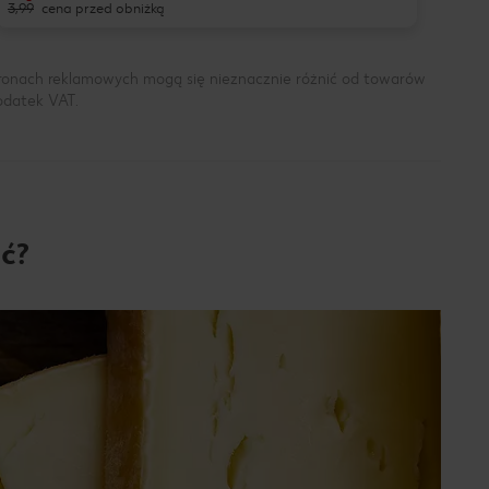
3,99
cena przed obniżką
6,99
tronach reklamowych mogą się nieznacznie różnić od towarów
podatek VAT.
ć?