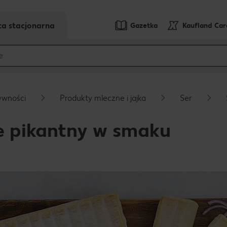
ta stacjonarna
Gazetka
Kaufland Ca
ywności
Produkty mleczne i jajka
Ser
e pikantny w smaku