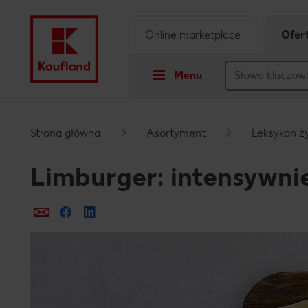
Online marketplace
Ofer
Menu
Przejdź do
Strona główna
Asortyment
Leksykon ż
Główna treść
Limburger: intensywni
Stopka
Prześlij e-mailem
Udostępnij na Facebooku
Pływający pasek boczny