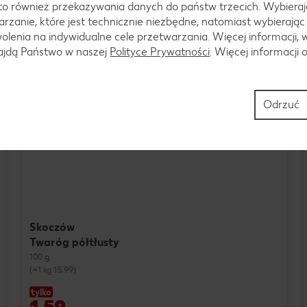
to również przekazywania danych do państw trzecich. Wybieraj
rzanie, które jest technicznie niezbędne, natomiast wybierając
lenia na indywidualne cele przetwarzania. Więcej informacji, 
najdą Państwo w naszej
Polityce Prywatności
. Więcej informacji 
Odrzuć
Skoczów
Twaróg półtłusty
100 g
(=1 kg 15,99)
tylko
1,59