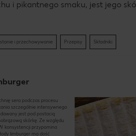
hu i pikantnego smaku, jest jego sk
stanie i przechowywanie
Przepisy
Składniki
imburger
zchnię sera podczas procesu
kania szczególnie intensywnego
edawany jest pod postacią
onobrązową skórkę. Ze względu
 W konsystencji przypomina
Młody limburger ma dość