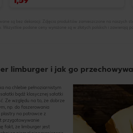
wane są bez dekoracji. Zdjęcia produktów zamieszczone na naszych s
h. Wszystkie podane ceny wyrażone są w złotych polskich i zawierają 
er limburger i jak go przechowywa
a na chlebie pełnoziarnistym
sałatki bądź klasycznej sałatki
ć. Ze względu na to, że dobrze
ym, np. do faszerowania
plastry na potrawce z
st przygotowywanie
ę fakt, że limburger jest