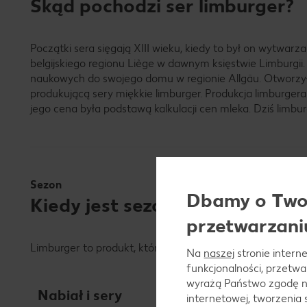
Skąd pochodzi ser limburger?
Początki sera sięgają XIII wieku, kiedy to był on wytwar
belgijskiego regionu Liège w dawnym księstwie Limburgii.
naukowych do swojego domu w regionie Allgäu. Otworzy
produkującą sery miękkie limburger. Produkcja limburgera
jego cena była podstawą kalkulacji cen mleka. Dziś limb
Sezon
Dbamy o Twoj
Kiedy jest sezon na ser limbur
przetwarzani
Limburger to produkt, który jest dostępny przez cały rok.
Na
naszej
stronie interne
funkcjonalności, przetw
wyrażą Państwo zgodę n
Nabiał i sery
internetowej, tworzenia