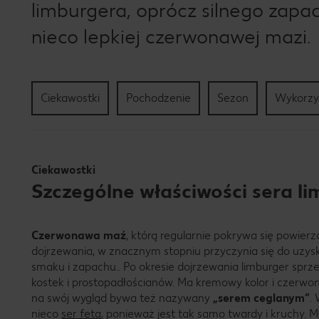
limburgera, oprócz silnego zapac
nieco lepkiej czerwonawej mazi.
Ciekawostki
Pochodzenie
Sezon
Wykorzy
Ciekawostki
Szczególne właściwości sera l
Czerwonawa maź
, którą regularnie pokrywa się powier
dojrzewania, w znacznym stopniu przyczynia się do uzys
smaku i zapachu.. Po okresie dojrzewania limburger sprz
kostek i prostopadłościanów. Ma kremowy kolor i czerw
na swój wygląd bywa też nazywany
„serem ceglanym”
.
nieco
ser feta
, ponieważ jest tak samo twardy i kruchy. 