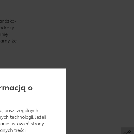
landzko-
podróży
rnię
arny, że
rmacją o
 jej poszczególnych
ch technologii. Jeżeli
ania ustawień strony
anych treści