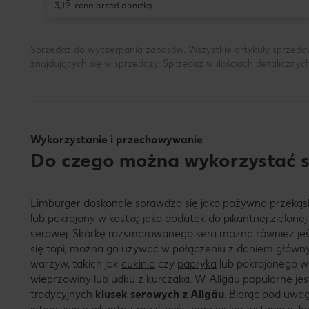
3,19
cena przed obniżką
Sprzedaż do wyczerpania zapasów. Wszystkie artykuły sprzeda
znajdujących się w sprzedaży. Sprzedaż w ilościach detalicznyc
Wykorzystanie i przechowywanie
Do czego można wykorzystać s
Limburger doskonale sprawdza się jako pożywna przekąsk
lub pokrojony w kostkę jako dodatek do pikantnej zielonej 
serowej. Skórkę rozsmarowanego sera można również jeś
się topi, można go używać w połączeniu z daniem główn
warzyw, takich jak
cukinia
czy
papryka
lub pokrojonego w 
wieprzowiny lub udku z kurczaka. W Allgäu popularne je
tradycyjnych
klusek serowych z Allgäu
. Biorąc pod uwag