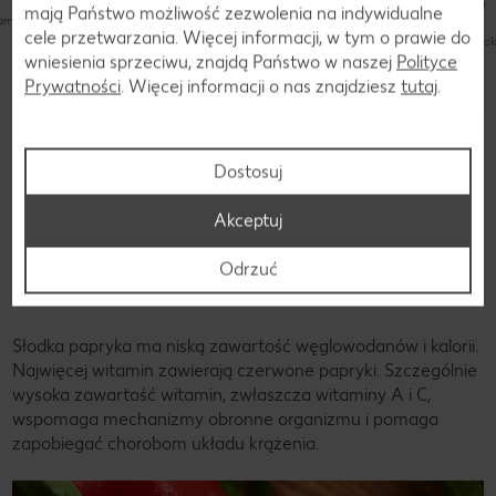
mają Państwo możliwość zezwolenia na indywidualne
komplikowany
nieskomplikowany
szybko (do 30 minut)
cele przetwarzania. Więcej informacji, w tym o prawie do
nies
wniesienia sprzeciwu, znajdą Państwo w naszej
Polityce
Prywatności
. Więcej informacji o nas znajdziesz
tutaj
.
nieskomplikowany
Odkryj jeszcze więcej przepisów
Dostosuj
Akceptuj
Składniki
Odrzuć
Składniki papryki
Słodka papryka ma niską zawartość węglowodanów i kalorii.
Najwięcej witamin zawierają czerwone papryki. Szczególnie
wysoka zawartość witamin, zwłaszcza witaminy A i C,
wspomaga mechanizmy obronne organizmu i pomaga
zapobiegać chorobom układu krążenia.