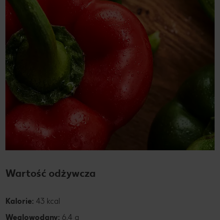
Wartość odżywcza
Kalorie:
43 kcal
Węglowodany:
6,4 g