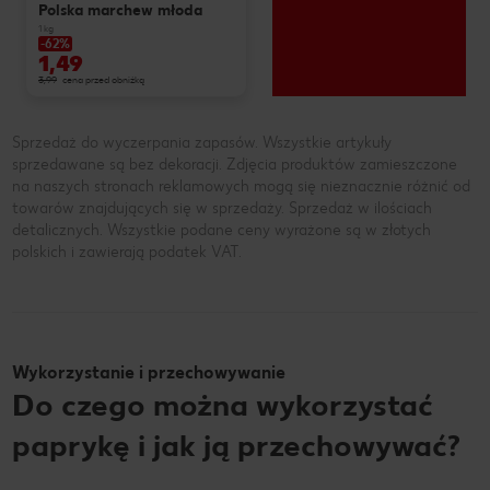
Polska marchew młoda
1 kg
-62%
1,49
3,99
cena przed obniżką
Sprzedaż do wyczerpania zapasów. Wszystkie artykuły
sprzedawane są bez dekoracji. Zdjęcia produktów zamieszczone
na naszych stronach reklamowych mogą się nieznacznie różnić od
towarów znajdujących się w sprzedaży. Sprzedaż w ilościach
detalicznych. Wszystkie podane ceny wyrażone są w złotych
polskich i zawierają podatek VAT.
Wykorzystanie i przechowywanie
Do czego można wykorzystać
paprykę i jak ją przechowywać?