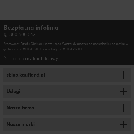
Bezpłatna infolinia
800 300 062
Pracownicy Działu Obsługi Klienta są do Waszej dyspozycji od poniedziałku do piątku w
godzinach od 8.00 do 20.00 i w soboty od 8.00 do 17.00.
Formularz kontaktowy
sklep.kaufland.pl
Usługi
Nasza firma
Nasze marki