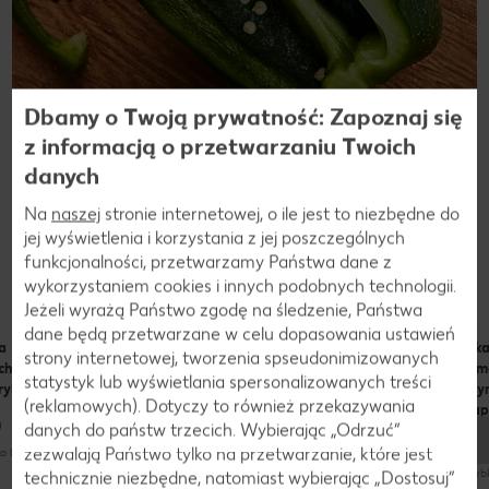
Dbamy o Twoją prywatność: Zapoznaj się
z informacją o przetwarzaniu Twoich
danych
Na
naszej
stronie internetowej, o ile jest to niezbędne do
jej wyświetlenia i korzystania z jej poszczególnych
Przepisy
funkcjonalności, przetwarzamy Państwa dane z
Dania z papryki
wykorzystaniem cookies i innych podobnych technologii.
Jeżeli wyrażą Państwo zgodę na śledzenie, Państwa
dane będą przetwarzane w celu dopasowania ustawień
a
Omlet
Szaszłyki z
Pik
strony internetowej, tworzenia spseudonimizowanych
chewkowo-
paprykowy z
czerwoną
ślim
statystyk lub wyświetlania spersonalizowanych treści
rykowa
pieca
cebulą,
szyn
(reklamowych). Dotyczy to również przekazywania
papryką,
pap
danych do państw trzecich. Wybierając „Odrzuć“
cukinią i
kurczakiem
zezwalają Państwo tylko na przetwarzanie, które jest
o (do 30 minut)
szybko (do 30 minut)
szyb
technicznie niezbędne, natomiast wybierając „Dostosuj”