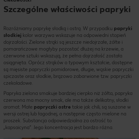
Szczególne właściwości papryki
Rozróżniamy paprykę słodką i ostrą. W przypadku
papryki
słodkiej
kolor warzywa wskazuje na odpowiedni stopień
dojrzałości. Zielone strąki są jeszcze niedojrzałe, żółte i
pomarańczowe mogłyby pozostać dłużej na krzewie, a
czerwone sztuki wskazują, że pełna dojrzałość została
osiągnięta. Oprócz strąków o typowym kształcie, dostępne
są mięsiste papryczki pomidorowe, długie, wąskie papryczki
spiczaste oraz słodkie, brązowo zabarwione tzw. papryczki
czekoladowe.
Papryka zielona smakuje bardziej cierpko niż żółta, papryka
czerwona ma mocny smak, ale ma także delikatny, słodki
aromat. Małe
papryczki ostre
takie jak chili, są suszone w
wersji ostrej lub łagodnej, a następnie często mielone na
proszek. Substancja odpowiedzialna za ostrość to
„kapsaicyna”. Jego koncentracja jest bardzo różna.