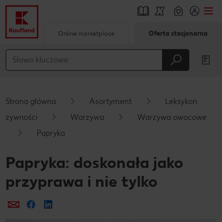
Online marketplace
Oferta stacjonarna
Przejdź do
Główna treść
Stopka
Strona główna
Asortyment
Leksykon
Pływający pasek boczny
żywności
Warzywa
Warzywa owocowe
Papryka
Papryka: doskonała jako
przyprawa i nie tylko
Prześlij e-mailem
Udostępnij na Facebooku