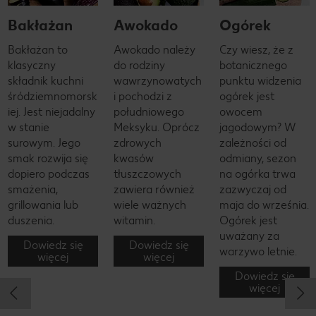
Bakłażan
Awokado
Ogórek
Bakłażan to
Awokado należy
Czy wiesz, że z
klasyczny
do rodziny
botanicznego
składnik kuchni
wawrzynowatych
punktu widzenia
śródziemnomorsk
i pochodzi z
ogórek jest
iej. Jest niejadalny
południowego
owocem
w stanie
Meksyku. Oprócz
jagodowym? W
surowym. Jego
zdrowych
zależności od
smak rozwija się
kwasów
odmiany, sezon
dopiero podczas
tłuszczowych
na ogórka trwa
smażenia,
zawiera również
zazwyczaj od
grillowania lub
wiele ważnych
maja do września.
duszenia.
witamin.
Ogórek jest
uważany za
Dowiedz się
Dowiedz się
warzywo letnie.
więcej
więcej
Dowiedz się
więcej