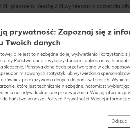
iół i pieprzem. Resztę ziół wymieszać z pozostałą oli
ą prywatność: Zapoznaj się z info
u Twoich danych
ania. Przez chwilę trzymać na słabym ogniu, a nastę
towej, o ile jest to niezbędne do jej wyświetlenia i korzystania z
arzamy Państwa dane z wykorzystaniem cookies i innych podobny
a śledzenie, Państwa dane będą przetwarzane w celu dopasow
 spseudonimizowanych statystyk lub wyświetlania spersonalizow
to również przekazywania danych do państw trzecich. Wybieraj
rzanie, które jest technicznie niezbędne, natomiast wybierając
i trochę spłaszczyć. Nałożyć ser i, formując kluski, zam
lenia na indywidualne cele przetwarzania. Więcej informacji, 
nut, do momentu aż kluski wypłyną na powierzchnię
najdą Państwo w naszej
Polityce Prywatności
. Więcej informacji 
Odrzuć
em mozzarella, podawać z sosem.