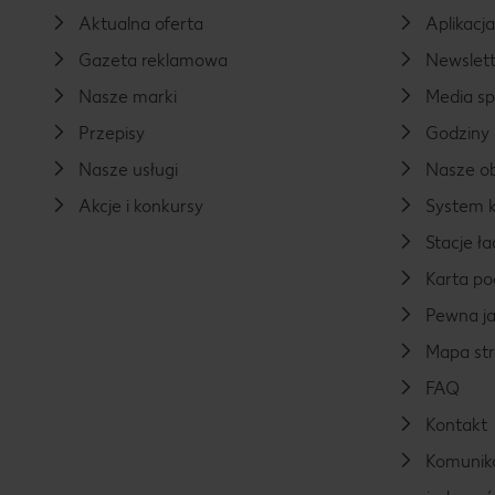
Aktualna oferta
Aplikacj
Gazeta reklamowa
Newslett
Nasze marki
Media s
Przepisy
Godziny 
Nasze usługi
Nasze ob
Akcje i konkursy
System k
Stacje 
Karta p
Pewna ja
Mapa st
FAQ
Kontakt
Komunika