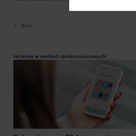
Wróć
Jesteśmy w mediach społeczniościowych!