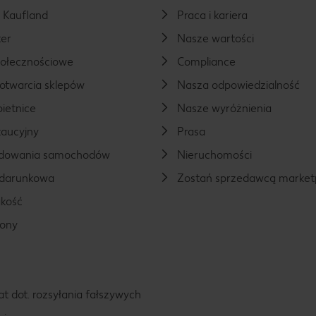
a Kaufland
Praca i kariera
er
Nasze wartości
połecznościowe
Compliance
otwarcia sklepów
Nasza odpowiedzialność
ietnice
Nasze wyróżnienia
aucyjny
Prasa
ładowania samochodów
Nieruchomości
odarunkowa
Zostań sprzedawcą market
kość
rony
t dot. rozsyłania fałszywych