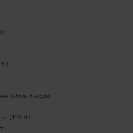
Bio
tł.)
ej K-take it veggie
sic (45% tł.)
rz