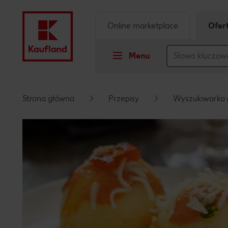
Online marketplace
Ofer
Menu
Przejdź do
Strona główna
Przepisy
Wyszukiwarka 
Główna treść
Stopka
Pływający pasek boczny