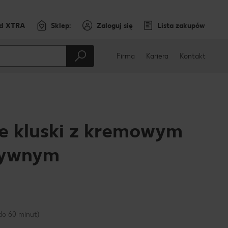
rd XTRA
Sklep:
Zaloguj się
Lista zakupów
Firma
Kariera
Kontakt
e kluski z kremowym
zywnym
cebooku
do 60 minut)