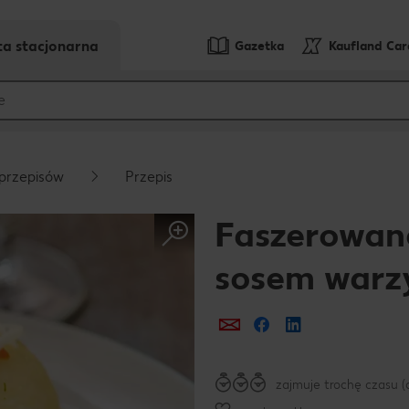
ta stacjonarna
Gazetka
Kaufland Ca
przepisów
Przepis
Faszerowan
sosem war
Prześlij e-mailem
Udostępnij na Fa
zajmuje trochę czasu (