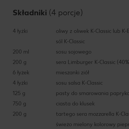
Składniki
(4 porcje)
4 łyżki
oliwy z oliwek K-Classic lub K-
sól K-Classic
200 ml
sosu sojowego
200 g
sera Limburger K-Classic (40% 
6 łyżek
mieszanki ziół
4 łyżki
sosu salsa K-Classic
125 g
pasty do smarowania paprykow
750 g
ciasta do klusek
200 g
tartego sera mozzarella K-Clas
świeżo mielony kolorowy piep