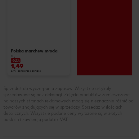
Polska marchew młoda
1 kg
-62%
1,49
3,99
cena przed obniżką
Sprzedaż do wyczerpania zapasów. Wszystkie artykuły
sprzedawane są bez dekoracji. Zdjęcia produktów zamieszczone
na naszych stronach reklamowych mogą się nieznacznie różnić od
towarów znajdujących się w sprzedaży. Sprzedaż w ilościach
detalicznych. Wszystkie podane ceny wyrażone są w złotych
polskich i zawierają podatek VAT.