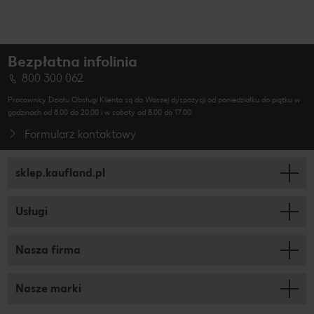
Bezpłatna infolinia
800 300 062
Pracownicy Działu Obsługi Klienta są do Waszej dyspozycji od poniedziałku do piątku w
godzinach od 8.00 do 20.00 i w soboty od 8.00 do 17.00.
Formularz kontaktowy
sklep.kaufland.pl
Usługi
Nasza firma
Nasze marki