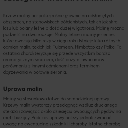
Krzew maliny pospolitej rośnie głównie na odsłoniętych
obszarach, na stanowiskach półcienistych, takich jak skraj
lasu lub polany leśne o dość dużej wilgotności. Malinę można
podzielić na dwa rodzaje: Maliny letnie i maliny jesienne,
które owocują kilka razy w ciągu roku Istnieje kilka różnych
odmian malin, takich jak Tulameen, Himbotop czy Polka. Ta
ostatnia charakteryzuje się przede wszystkim bardzo
aromatycznym smakiem, dość dużymi owocami w
porównaniu z innymi odmianami oraz terminem
dojrzewania w połowie sierpnia.
Uprawa malin
Maliny są stosunkowo łatwe do samodzielnej uprawy.
Krzewy malin wystarczy przeciągnąć wzdłuż drucianego
stelaża i zawiązać około dziesięciu owocujących pędów na
metr bieżący. Podczas uprawy należy jednak zwracać
uwagę na ewentualne szkodniki i choroby. Istotną chorobą