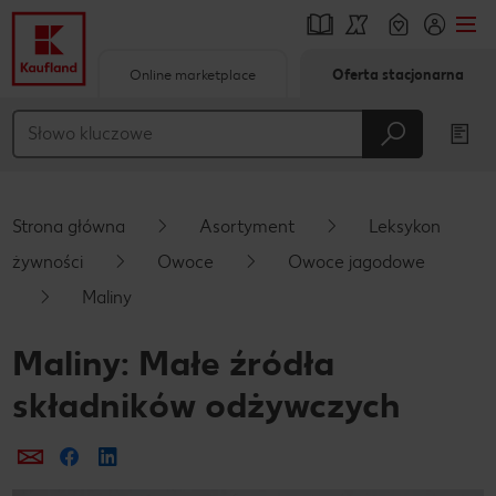
Online marketplace
Oferta stacjonarna
Przejdź do
Główna treść
Stopka
Strona główna
Asortyment
Leksykon
Pływający pasek boczny
żywności
Owoce
Owoce jagodowe
Maliny
Maliny: Małe źródła
składników odżywczych
Prześlij e-mailem
Udostępnij na Facebooku