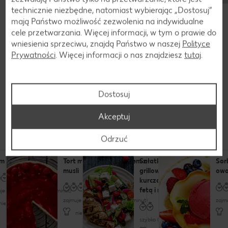
technicznie niezbędne, natomiast wybierając „Dostosuj”
mają Państwo możliwość zezwolenia na indywidualne
cele przetwarzania. Więcej informacji, w tym o prawie do
wniesienia sprzeciwu, znajdą Państwo w naszej
Polityce
Prywatności
. Więcej informacji o nas znajdziesz
tutaj
.
Dostosuj
Przepisy
Akceptuj
To możesz przygotować z malin
Odrzuć
 z dyni i malin
Tort malinowy ze spodem z
Sałatka z
Sor
musli
grillowanym
owo
kurczakiem,
fetą i malinami
je trochę czasu (do 60 minut)
zajmuje trochę czasu (do 60 minut)
zajm
nieskomplikowany
nieskomplikowany
szybko (do 30 minut)