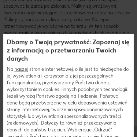
spożywać je zaraz po zbiorach. Maliny są wrażliwymi
owocami i najlepiej wyjąć je z opakowania zaraz po zakupie.
Maliny są bardzo wrażliwe na zgniatanie. Najlepiej
przechowywać je wyłożone na talerzu. W ten sposób
owoce mają wystarczająco dużo miejsca, dzięki czemu nie
są zgniecione. Świeże maliny powinny być przechowywane
Dbamy o Twoją prywatność: Zapoznaj się
w komorze na owoce w lodówce. Można je tam
z informacją o przetwarzaniu Twoich
przechowywać do trzech dni. Maliny można również bez
danych
problemu zamrozić. W ten sposób zachowują trwałość do
jednego roku.
Na
naszej
stronie internetowej, o ile jest to niezbędne do
jej wyświetlenia i korzystania z jej poszczególnych
funkcjonalności, przetwarzamy Państwa dane z
wykorzystaniem cookies i innych podobnych technologii.
Jeżeli wyrażą Państwo zgodę na śledzenie, Państwa
dane będą przetwarzane w celu dopasowania ustawień
strony internetowej, tworzenia spseudonimizowanych
statystyk lub wyświetlania spersonalizowanych treści
(reklamowych). Dotyczy to również przekazywania
danych do państw trzecich. Wybierając „Odrzuć“
zezwalają Państwo tylko na przetwarzanie, które jest