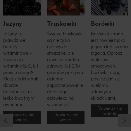
Jeżyny
Truskawki
Borówki
Jeżyny to
Świeże truskawki
Borówka znana
prawdziwe
są nie tylko
jest również jako
bomby
niezwykle
jagoda lub czarna
witaminowe –
smaczne, ale
jagoda. Oprócz
zawierają
również bardzo
walorów
witaminy B, C, E i
zdrowe. Już 200
smakowych,
prowitaminę A.
gramów pokrywa
borówki mogą
Mają słodki smak i
dzienne
poszczycić się
dobrze
zapotrzebowanie
wieloma
harmonizują z
dorosłego
zdrowymi
lekko kwaśnymi
człowieka na
składnikami.
owocami.
witaminę C.
Dowiedz się
więcej
Dowiedz się
Dowiedz się
więcej
więcej