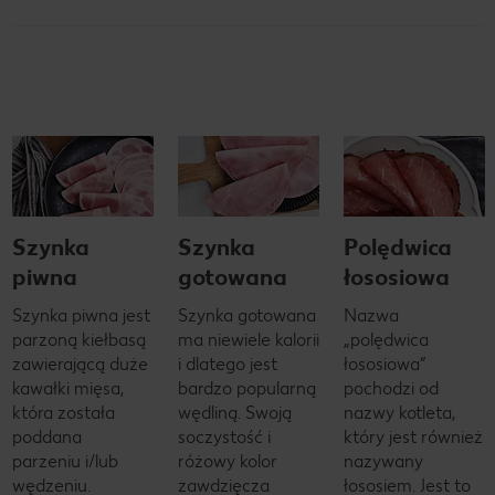
Szynka
Szynka
Polędwica
piwna
gotowana
łososiowa
Szynka piwna jest
Szynka gotowana
Nazwa
parzoną kiełbasą
ma niewiele kalorii
„polędwica
zawierającą duże
i dlatego jest
łososiowa”
kawałki mięsa,
bardzo popularną
pochodzi od
która została
wędliną. Swoją
nazwy kotleta,
poddana
soczystość i
który jest również
parzeniu i/lub
różowy kolor
nazywany
wędzeniu.
zawdzięcza
łososiem. Jest to