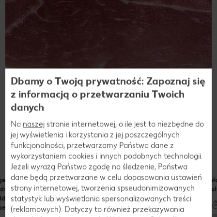
Dbamy o Twoją prywatność: Zapoznaj się
z informacją o przetwarzaniu Twoich
danych
Na
naszej
stronie internetowej, o ile jest to niezbędne do
Przepisy
jej wyświetlenia i korzystania z jej poszczególnych
Dania z bekonu
funkcjonalności, przetwarzamy Państwa dane z
wykorzystaniem cookies i innych podobnych technologii.
Jeżeli wyrażą Państwo zgodę na śledzenie, Państwa
dane będą przetwarzane w celu dopasowania ustawień
ger wołowy
Zupa konfetti z chipsami
Sałatka z karmelizowanymi
Sał
strony internetowej, tworzenia spseudonimizowanych
odwójnym
bekonowymi
śliwkami i chipsami z
w s
statystyk lub wyświetlania spersonalizowanych treści
ddarem i
bekonu
apeño
(reklamowych). Dotyczy to również przekazywania