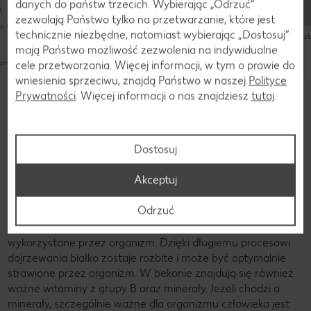
zajmuje trochę czasu (do 60 minut)
szyb
danych do państw trzecich. Wybierając „Odrzuć“
zajmuje trochę czasu (do 60 minut)
zezwalają Państwo tylko na przetwarzanie, które jest
nieskomplikowany
o (do 30 minut)
nieskomplikowany
technicznie niezbędne, natomiast wybierając „Dostosuj”
nies
mają Państwo możliwość zezwolenia na indywidualne
komplikowany
cele przetwarzania. Więcej informacji, w tym o prawie do
wniesienia sprzeciwu, znajdą Państwo w naszej
Polityce
Poznaj więcej przepisów
Prywatności
. Więcej informacji o nas znajdziesz
tutaj
.
Dostosuj
Składniki
Składniki bekonu
Akceptuj
Odrzuć
Bekon zawiera białko, które może być optymalnie
wykorzystane przez organizm. Dzięki długiemu procesowi
dojrzewania białko zostaje rozbite i może być optymalnie
strawione przez organizm. W bekonie znajdują się również
ważne witaminy z grupy B oraz minerały. Jeżeli chodzi o
minerały, szczególnie ważne dla organizmu człowieka jest