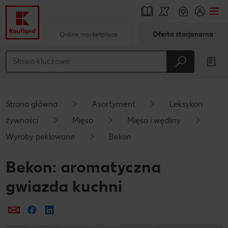
Online marketplace
Oferta stacjonarna
Przejdź do
Główna treść
Stopka
Strona główna
Asortyment
Leksykon
Pływający pasek boczny
żywności
Mięso
Mięso i wędliny
Wyroby peklowane
Bekon
Bekon: aromatyczna
gwiazda kuchni
Prześlij e-mailem
Udostępnij na Facebooku