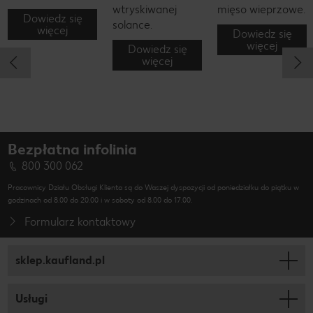
wtryskiwanej
mięso wieprzowe.
Dowiedz się
solance.
więcej
Dowiedz się
więcej
Dowiedz się
więcej
Bezpłatna infolinia
800 300 062
Pracownicy Działu Obsługi Klienta są do Waszej dyspozycji od poniedziałku do piątku w
godzinach od 8.00 do 20.00 i w soboty od 8.00 do 17.00.
Formularz kontaktowy
sklep.kaufland.pl
Usługi