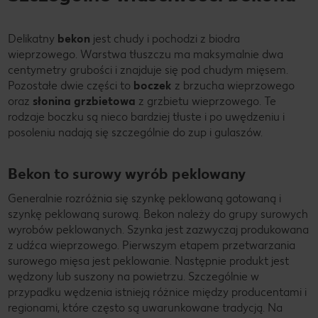
Delikatny
bekon
jest chudy i pochodzi z biodra
wieprzowego. Warstwa tłuszczu ma maksymalnie dwa
centymetry grubości i znajduje się pod chudym mięsem.
Pozostałe dwie części to
boczek
z brzucha wieprzowego
oraz
słonina grzbietowa
z grzbietu wieprzowego. Te
rodzaje boczku są nieco bardziej tłuste i po uwędzeniu i
posoleniu nadają się szczególnie do zup i gulaszów.
Bekon to surowy wyrób peklowany
Generalnie rozróżnia się szynkę peklowaną gotowaną i
szynkę peklowaną surową. Bekon należy do grupy surowych
wyrobów peklowanych. Szynka jest zazwyczaj produkowana
z udźca wieprzowego. Pierwszym etapem przetwarzania
surowego mięsa jest peklowanie. Następnie produkt jest
wędzony lub suszony na powietrzu. Szczególnie w
przypadku wędzenia istnieją różnice między producentami i
regionami, które często są uwarunkowane tradycją. Na