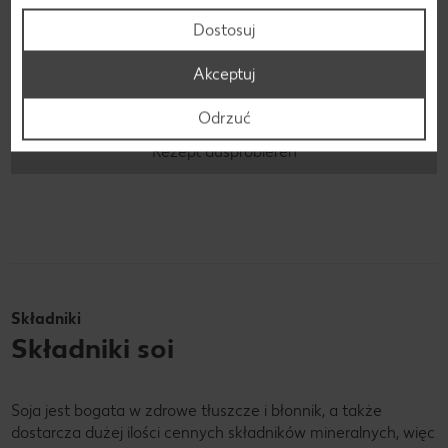
Dostosuj
Wegańska zupa pho z pikantnym tofu
Akceptuj
Odrzuć
Rezept ausprobieren
Składniki
Składniki soi
Soja jest bogata w zdrowe tłuszcze i błonnik, a także
dostarcza dużej ilości cennych składników mineralnych, więc