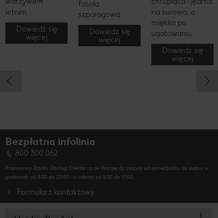
warzywem
chrupiąca i jędrna
fasola
letnim.
na surowo, a
szparagowa.
miękka po
Dowiedz się
Dowiedz się
ugotowaniu.
więcej
więcej
Dowiedz się
więcej
Bezpłatna infolinia
800 300 062
Pracownicy Działu Obsługi Klienta są do Waszej dyspozycji od poniedziałku do piątku w
godzinach od 8.00 do 20.00 i w soboty od 8.00 do 17.00.
Formularz kontaktowy