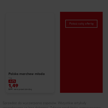
Pokaż całą ofertę
Polska marchew młoda
1 kg
-62%
1,49
3,99
cena przed obniżką
Sprzedaż do wyczerpania zapasów. Wszystkie artykuły
sprzedawane są bez dekoracji. Zdjęcia produktów zamieszczone