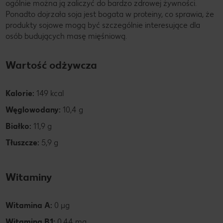
ogólnie można ją zaliczyć do bardzo zdrowej żywności.
Ponadto dojrzała soja jest bogata w proteiny, co sprawia, że
produkty sojowe mogą być szczególnie interesujące dla
osób budujących masę mięśniową.
Wartość odżywcza
Kalorie:
149 kcal
Węglowodany:
10,4 g
Białko:
11,9 g
Tłuszcze:
5,9 g
Witaminy
Witamina A:
0 µg
Witamina B1:
0,44 mg