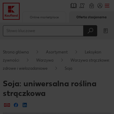
Online marketplace
Oferta stacjonarna
Przejdź do
Główna treść
Stopka
Strona główna
Asortyment
Leksykon
Pływający pasek boczny
żywności
Warzywa
Warzywa strączkowe:
zdrowe i wielozadaniowe
Soja
Soja: uniwersalna roślina
strączkowa
Prześlij e-mailem
Udostępnij na Facebooku