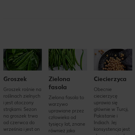
Groszek
Zielona
Ciecierzyca
fasola
Groszek rośnie na
Obecnie
roślinach zielnych
ciecierzycę
Zielona fasola to
i jest otoczony
uprawia się
warzywo
strąkami. Sezon
głównie w Turcji,
uprawiane przez
na groszek trwa
Pakistanie i
człowieka od
od czerwca do
Indiach. Jej
tysięcy lat, znane
września i jest on
konsystencja jest
również jako