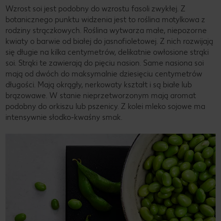
Wzrost soi jest podobny do wzrostu fasoli zwykłej. Z
botanicznego punktu widzenia jest to roślina motylkowa z
rodziny strączkowych. Roślina wytwarza małe, niepozorne
kwiaty o barwie od białej do jasnofioletowej. Z nich rozwijają
się długie na kilka centymetrów, delikatnie owłosione strąki
soi. Strąki te zawierają do pięciu nasion. Same nasiona soi
mają od dwóch do maksymalnie dziesięciu centymetrów
długości. Mają okrągły, nerkowaty kształt i są białe lub
brązowawe. W stanie nieprzetworzonym mają aromat
podobny do orkiszu lub pszenicy. Z kolei mleko sojowe ma
intensywnie słodko-kwaśny smak.