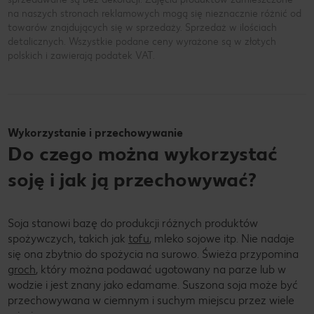
na naszych stronach reklamowych mogą się nieznacznie różnić od
towarów znajdujących się w sprzedaży. Sprzedaż w ilościach
detalicznych. Wszystkie podane ceny wyrażone są w złotych
polskich i zawierają podatek VAT.
Wykorzystanie i przechowywanie
Do czego można wykorzystać
soję i jak ją przechowywać?
Soja stanowi bazę do produkcji różnych produktów
spożywczych, takich jak
tofu
, mleko sojowe itp. Nie nadaje
się ona zbytnio do spożycia na surowo. Świeża przypomina
groch
, który można podawać ugotowany na parze lub w
wodzie i jest znany jako edamame. Suszona soja może być
przechowywana w ciemnym i suchym miejscu przez wiele