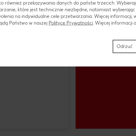
to również przekazywania danych do państw trzecich. Wybieraj
rzanie, które jest technicznie niezbędne, natomiast wybierając
lenia na indywidualne cele przetwarzania. Więcej informacji, 
najdą Państwo w naszej
Polityce Prywatności
. Więcej informacji 
Odrzuć