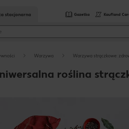
ta stacjonarna
Gazetka
Kaufland Ca
ywności
Warzywa
Warzywa strączkowe: zdrow
niwersalna roślina strąc