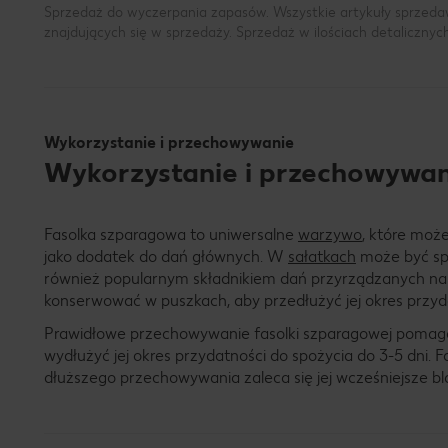
Sprzedaż do wyczerpania zapasów. Wszystkie artykuły sprzeda
znajdujących się w sprzedaży. Sprzedaż w ilościach detalicznyc
Wykorzystanie i przechowywanie
Wykorzystanie i przechowywan
Fasolka szparagowa to uniwersalne
warzywo
, które moż
jako dodatek do dań głównych. W
sałatkach
może być spo
również popularnym składnikiem dań przyrządzanych na p
konserwować w puszkach, aby przedłużyć jej okres przyd
Prawidłowe przechowywanie fasolki szparagowej pomaga z
wydłużyć jej okres przydatności do spożycia do 3-5 dni.
dłuższego przechowywania zaleca się jej wcześniejsze b