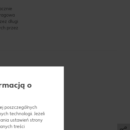
acznie
paragowa
zez długi
ych przez
rmacją o
e od wiosny
ub w
 jej poszczególnych
ch technologii. Jeżeli
ania ustawień strony
anych treści