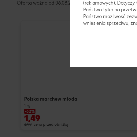
Oferta ważna od 06.08.2026 do 08.08.2026
(reklamowych). Dotyczy 
Państwo tylko na przetwa
Państwo możliwość zezwo
wniesienia sprzeciwu, z
Polska marchew młoda
1 kg
-62%
1,49
3,99
cena przed obniżką