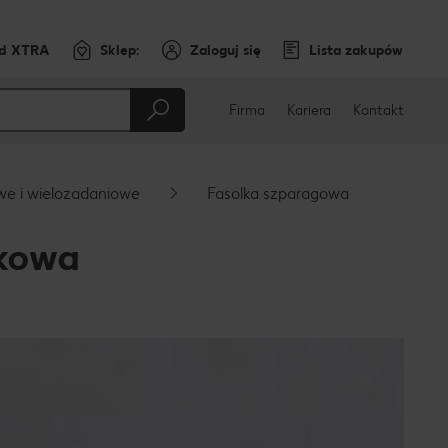
rd XTRA
Sklep:
Zaloguj się
Lista zakupów
Firma
Kariera
Kontakt
e i wielozadaniowe
Fasolka szparagowa
zkowa