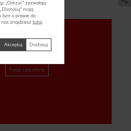
ąc „Odrzuć“ zezwalają
 „Dostosuj” mają
w tym o prawie do
o nas znajdziesz
tutaj
.
Akceptuj
Dostosuj
Pokaż całą ofertę