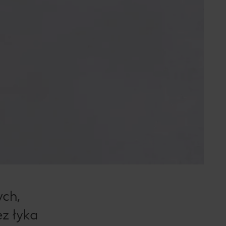
ych,
z łyka