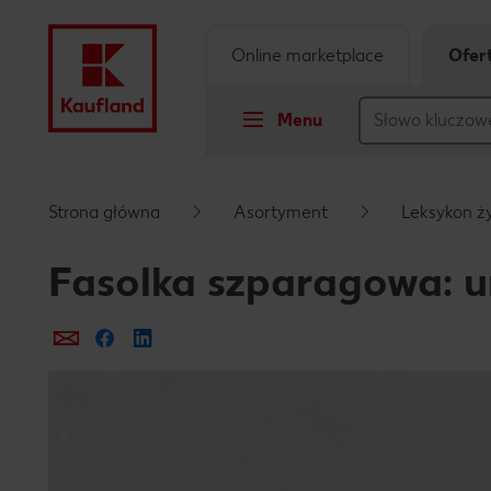
Online marketplace
Ofer
Menu
Przejdź do
Strona główna
Asortyment
Leksykon ż
Główna treść
Fasolka szparagowa: u
Stopka
Prześlij e-mailem
Udostępnij na Facebooku
Pływający pasek boczny