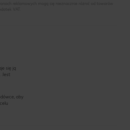
tronach reklamowych mogą się nieznacznie różnić od towarów
podatek VAT.
e się ją
 Jest
odówce, aby
celu