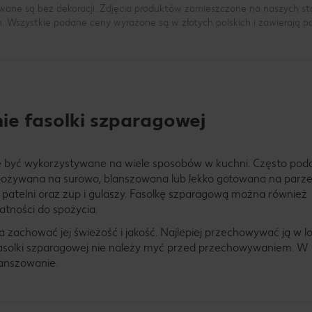
wane są bez dekoracji. Zdjęcia produktów zamieszczone na naszych s
h. Wszystkie podane ceny wyrażone są w złotych polskich i zawierają 
ie fasolki szparagowej
e być wykorzystywane na wiele sposobów w kuchni. Często podaj
żywana na surowo, blanszowana lub lekko gotowana na parze.
atelni oraz zup i gulaszy. Fasolkę szparagową można również
atności do spożycia.
achować jej świeżość i jakość. Najlepiej przechowywać ją w l
 Fasolki szparagowej nie należy myć przed przechowywaniem. W 
lanszowanie.