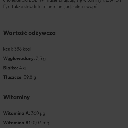
cholesterolu LDL. W maśle znajdują się witaminy K2, A, D i
E, a także składniki mineralne: jod, selen i wapń.
Wartość odżywcza
kcal:
388 kcal
Węglowodany:
3,5 g
Białko:
4 g
Tłuszcze:
39,8 g
Witaminy
Witamina A:
360 µg
Witamina B1:
0,03 mg