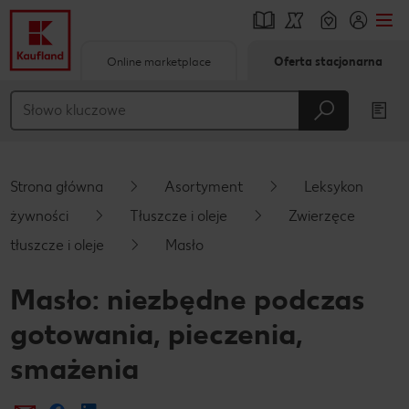
Online marketplace
Oferta stacjonarna
Przejdź do
Główna treść
Stopka
Strona główna
Asortyment
Leksykon
Pływający pasek boczny
żywności
Tłuszcze i oleje
Zwierzęce
tłuszcze i oleje
Masło
Masło: niezbędne podczas
gotowania, pieczenia,
smażenia