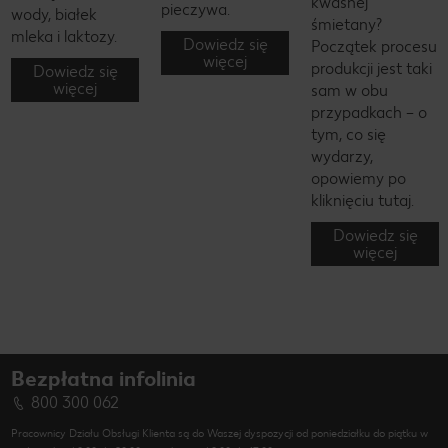
kwaśnej
pieczywa.
wody, białek
śmietany?
mleka i laktozy.
Dowiedz się
Początek procesu
więcej
produkcji jest taki
Dowiedz się
więcej
sam w obu
przypadkach – o
tym, co się
wydarzy,
opowiemy po
kliknięciu tutaj.
Dowiedz się
więcej
Bezpłatna infolinia
800 300 062
Pracownicy Działu Obsługi Klienta są do Waszej dyspozycji od poniedziałku do piątku w