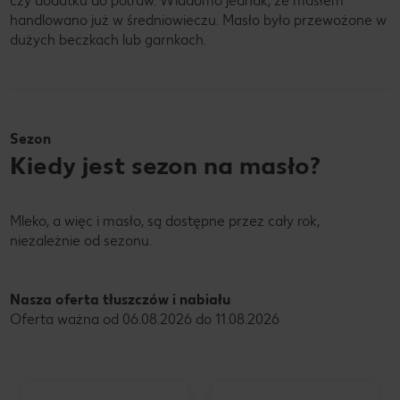
czy dodatku do potraw. Wiadomo jednak, że masłem
handlowano już w średniowieczu. Masło było przewożone w
dużych beczkach lub garnkach.
Sezon
Kiedy jest sezon na masło?
Mleko, a więc i masło, są dostępne przez cały rok,
niezależnie od sezonu.
Nasza oferta tłuszczów i nabiału
Oferta ważna od 06.08.2026 do 11.08.2026