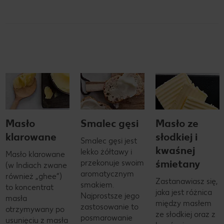
Masło
Smalec gęsi
Masło ze
klarowane
słodkiej i
Smalec gęsi jest
kwaśnej
lekko żółtawy i
Masło klarowane
śmietany
przekonuje swoim
(w Indiach zwane
aromatycznym
również „ghee”)
Zastanawiasz się,
smakiem.
to koncentrat
jaka jest różnica
Najprostsze jego
masła
między masłem
zastosowanie to
otrzymywany po
ze słodkiej oraz z
posmarowanie
usunięciu z masła