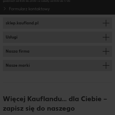
godzinach od 8.00 do 20.00 i w soboty od 8.00 do 17.00.
Formularz kontaktowy
sklep.kaufland.pl
Usługi
Nasza firma
Nasze marki
Więcej Kauflandu… dla Ciebie –
zapisz się do naszego