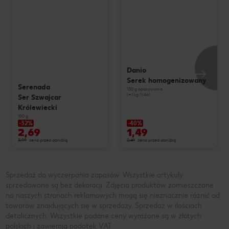
Danio
Serek homogenizowany
Serenada
130 g opakowanie
(=1 kg 11,46)
Ser Szwajcar
Królewiecki
100 g
-32%
-40%
2,69
1,49
3,99
cena przed obniżką
2,49
cena przed obniżką
Sprzedaż do wyczerpania zapasów. Wszystkie artykuły
sprzedawane są bez dekoracji. Zdjęcia produktów zamieszczone
na naszych stronach reklamowych mogą się nieznacznie różnić od
towarów znajdujących się w sprzedaży. Sprzedaż w ilościach
detalicznych. Wszystkie podane ceny wyrażone są w złotych
polskich i zawierają podatek VAT.