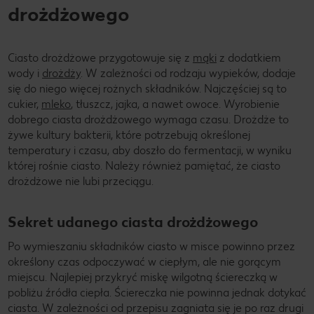
drożdżowego
Ciasto drożdżowe przygotowuje się z
mąki
z dodatkiem
wody i
drożdży
. W zależności od rodzaju wypieków, dodaje
się do niego więcej rożnych składników. Najczęściej są to
cukier,
mleko
, tłuszcz, jajka, a nawet owoce. Wyrobienie
dobrego ciasta drożdżowego wymaga czasu. Drożdże to
żywe kultury bakterii, które potrzebują określonej
temperatury i czasu, aby doszło do fermentacji, w wyniku
której rośnie ciasto. Należy również pamiętać, że ciasto
drożdżowe nie lubi przeciągu.
Sekret udanego ciasta drożdżowego
Po wymieszaniu składników ciasto w misce powinno przez
określony czas odpoczywać w ciepłym, ale nie gorącym
miejscu. Najlepiej przykryć miskę wilgotną ściereczką w
pobliżu źródła ciepła. Ściereczka nie powinna jednak dotykać
ciasta. W zależności od przepisu zagniata się je po raz drugi