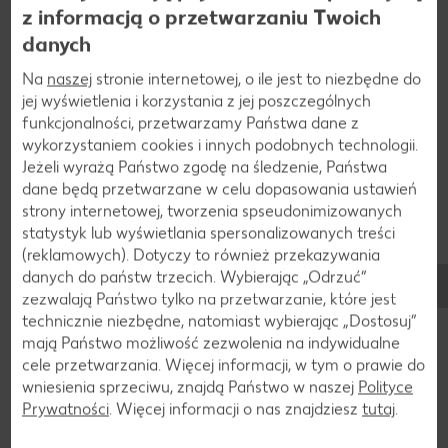
z informacją o przetwarzaniu Twoich
danych
Do podstawowych produktów spożywczych należy
Na
naszej
stronie internetowej, o ile jest to niezbędne do
pieczywo drożdżowe w postaci chleba i bułek. Dużą
jej wyświetlenia i korzystania z jej poszczególnych
popularnością cieszą się też słodkie wypieki drożdżowe.
funkcjonalności, przetwarzamy Państwa dane z
Większość tego rodzajów wypieków ma charakterystyczny
wykorzystaniem cookies i innych podobnych technologii.
smak i nie wymaga dodatków. Schłodzone pieczywo
Jeżeli wyrażą Państwo zgodę na śledzenie, Państwa
drożdżowe można przechowywać przez kilka tygodni w
dane będą przetwarzane w celu dopasowania ustawień
suchym miejscu. Świeże wypieki zachowują trwałość tylko
strony internetowej, tworzenia spseudonimizowanych
przez kilka dni. Bez problemu można je również zamrażać.
statystyk lub wyświetlania spersonalizowanych treści
Drożdżowe ciasteczka należy przechowywać szczelnie
(reklamowych). Dotyczy to również przekazywania
zamknięte w pojemniku.
danych do państw trzecich. Wybierając „Odrzuć“
zezwalają Państwo tylko na przetwarzanie, które jest
technicznie niezbędne, natomiast wybierając „Dostosuj”
mają Państwo możliwość zezwolenia na indywidualne
cele przetwarzania. Więcej informacji, w tym o prawie do
wniesienia sprzeciwu, znajdą Państwo w naszej
Polityce
Prywatności
. Więcej informacji o nas znajdziesz
tutaj
.