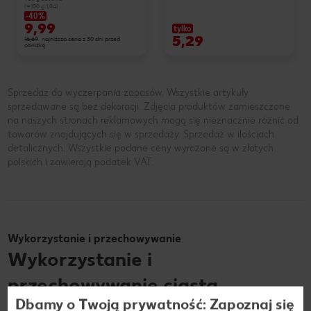
(=100 g 1,04)
-40%
9,99
tylko
5,29
16,69
najniższa cena z 30 dni przed
obniżką
Sprzedaż do wyczerpania zapasów. Wszystkie artykuły
sprzedawane są bez dekoracji. Zdjęcia produktów zamieszczone
na naszych stronach reklamowych mogą się nieznacznie różnić od
towarów znajdujących się w sprzedaży. Sprzedaż w ilościach
detalicznych. Wszystkie podane ceny wyrażone są w złotych
polskich i zawierają podatek VAT.
Wykorzystanie i przechowywanie
Wykorzystanie i
przechowywanie ciasta
Dbamy o Twoją prywatność: Zapoznaj się
drożdżowego