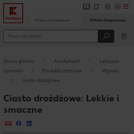
Online marketplace
Oferta stacjonarna
Przejdź do
Główna treść
Stopka
Strona główna
Asortyment
Leksykon
Pływający pasek boczny
żywności
Produkty zbożowe
Wypieki
Ciasto drożdżowe
Ciasto drożdżowe: Lekkie i
smaczne
Prześlij e-mailem
Udostępnij na Facebooku