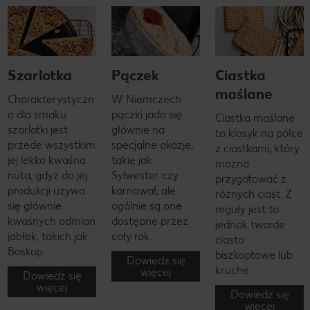
Szarlotka
Pączek
Ciastka
maślane
Charakterystyczn
W Niemczech
a dla smaku
pączki jada się
Ciastka maślane
szarlotki jest
głównie na
to klasyk na półce
przede wszystkim
specjalne okazje,
z ciastkami, który
jej lekko kwaśna
takie jak
można
nuta, gdyż do jej
Sylwester czy
przygotować z
produkcji używa
karnawał, ale
różnych ciast. Z
się głównie
ogólnie są one
reguły jest to
kwaśnych odmian
dostępne przez
jednak twarde
jabłek, takich jak
cały rok.
ciasto
Boskop.
biszkoptowe lub
Dowiedz się
kruche.
więcej
Dowiedz się
więcej
Dowiedz się
więcej