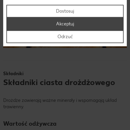
Dostosuj
Akceptuj
Odrzuć
Składniki
Składniki ciasta drożdżowego
Drożdże zawierają ważne minerały i wspomagają układ
trawienny.
Wartość odżywcza