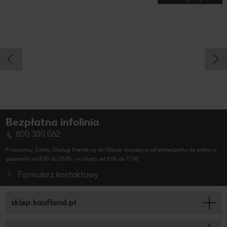
Bezpłatna infolinia
800 300 062
Pracownicy Działu Obsługi Klienta są do Waszej dyspozycji od poniedziałku do piątku w
godzinach od 8.00 do 20.00 i w soboty od 8.00 do 17.00.
Formularz kontaktowy
sklep.kaufland.pl