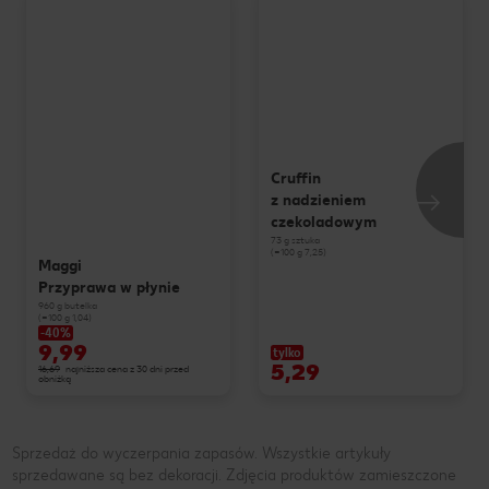
Cruffin
z nadzieniem
czekoladowym
73 g sztuka
(=100 g 7,25)
Maggi
Przyprawa w płynie
960 g butelka
(=100 g 1,04)
-40%
9,99
tylko
5,29
16,69
najniższa cena z 30 dni przed
obniżką
Sprzedaż do wyczerpania zapasów. Wszystkie artykuły
sprzedawane są bez dekoracji. Zdjęcia produktów zamieszczone