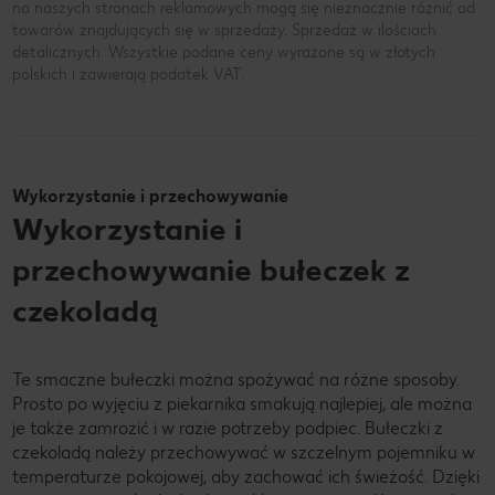
na naszych stronach reklamowych mogą się nieznacznie różnić od
towarów znajdujących się w sprzedaży. Sprzedaż w ilościach
detalicznych. Wszystkie podane ceny wyrażone są w złotych
polskich i zawierają podatek VAT.
Wykorzystanie i przechowywanie
Wykorzystanie i
przechowywanie bułeczek z
czekoladą
Te smaczne bułeczki można spożywać na różne sposoby.
Prosto po wyjęciu z piekarnika smakują najlepiej, ale można
je także zamrozić i w razie potrzeby podpiec. Bułeczki z
czekoladą należy przechowywać w szczelnym pojemniku w
temperaturze pokojowej, aby zachować ich świeżość. Dzięki