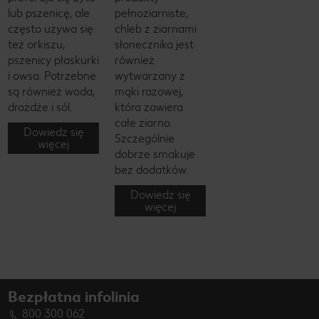
lub pszenicę, ale
pełnoziarniste,
często używa się
chleb z ziarnami
też orkiszu,
słonecznika jest
pszenicy płaskurki
również
i owsa. Potrzebne
wytwarzany z
są również woda,
mąki razowej,
drożdże i sól.
która zawiera
całe ziarno.
Dowiedz się
Szczególnie
więcej
dobrze smakuje
bez dodatków.
Dowiedz się
więcej
Bezpłatna infolinia
800 300 062