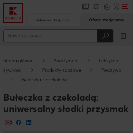
Online marketplace
Oferta stacjonarna
Przejdź do
Główna treść
Stopka
Strona główna
Asortyment
Leksykon
Pływający pasek boczny
żywności
Produkty zbożowe
Pieczywo
Bułeczka z czekoladą
Bułeczka z czekoladą:
uniwersalny słodki przysmak
Prześlij e-mailem
Udostępnij na Facebooku