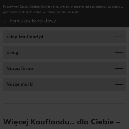
Pracownicy Działu Obsługi Klienta są do Waszej dyspozycji od poniedziałku do piątku w
godzinach od 8.00 do 20.00 i w soboty od 8.00 do 17.00.
Formularz kontaktowy
sklep.kaufland.pl
Usługi
Nasza firma
Nasze marki
Więcej Kauflandu… dla Ciebie –