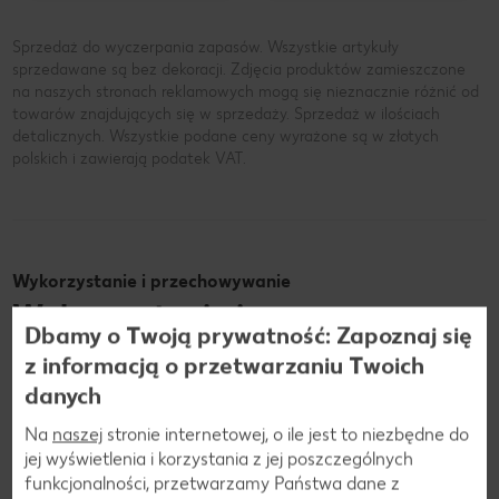
Sprzedaż do wyczerpania zapasów. Wszystkie artykuły
sprzedawane są bez dekoracji. Zdjęcia produktów zamieszczone
na naszych stronach reklamowych mogą się nieznacznie różnić od
towarów znajdujących się w sprzedaży. Sprzedaż w ilościach
detalicznych. Wszystkie podane ceny wyrażone są w złotych
polskich i zawierają podatek VAT.
Wykorzystanie i przechowywanie
Wykorzystanie i
Dbamy o Twoją prywatność: Zapoznaj się
przechowywanie soku z
z informacją o przetwarzaniu Twoich
winogron
danych
Na
naszej
stronie internetowej, o ile jest to niezbędne do
jej wyświetlenia i korzystania z jej poszczególnych
Sok z winogron może mieć wiele różnych zastosowań – w
funkcjonalności, przetwarzamy Państwa dane z
zależności od indywidualnych upodobań i celów. Często jest