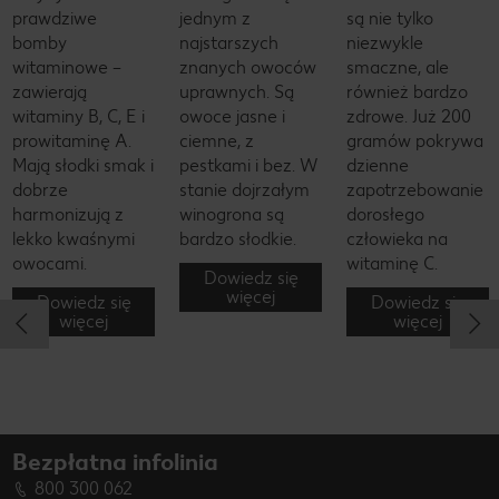
prawdziwe
jednym z
są nie tylko
bomby
najstarszych
niezwykle
witaminowe –
znanych owoców
smaczne, ale
zawierają
uprawnych. Są
również bardzo
witaminy B, C, E i
owoce jasne i
zdrowe. Już 200
prowitaminę A.
ciemne, z
gramów pokrywa
Mają słodki smak i
pestkami i bez. W
dzienne
dobrze
stanie dojrzałym
zapotrzebowanie
harmonizują z
winogrona są
dorosłego
lekko kwaśnymi
bardzo słodkie.
człowieka na
owocami.
witaminę C.
Dowiedz się
więcej
Dowiedz się
Dowiedz się
więcej
więcej
Bezpłatna infolinia
800 300 062