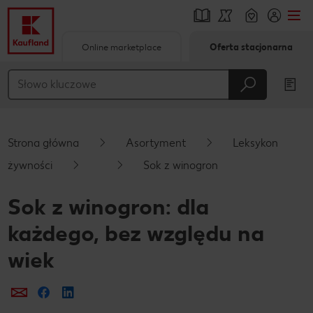
Online marketplace
Oferta stacjonarna
Przejdź do
Główna treść
Stopka
Strona główna
Asortyment
Leksykon
Pływający pasek boczny
żywności
Sok z winogron
Sok z winogron: dla
każdego, bez względu na
wiek
Prześlij e-mailem
Udostępnij na Facebooku