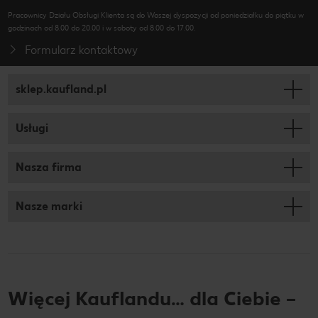
Pracownicy Działu Obsługi Klienta są do Waszej dyspozycji od poniedziałku do piątku w
godzinach od 8.00 do 20.00 i w soboty od 8.00 do 17.00.
Formularz kontaktowy
sklep.kaufland.pl
Usługi
Nasza firma
Nasze marki
Więcej Kauflandu… dla Ciebie –