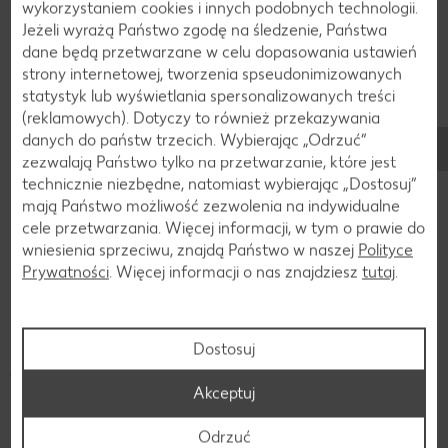
wykorzystaniem cookies i innych podobnych technologii.
spożywany jako odświeżający napój i można go również
Jeżeli wyrażą Państwo zgodę na śledzenie, Państwa
rozcieńczać wodą. W przepisach często jest stosowany jako
dane będą przetwarzane w celu dopasowania ustawień
dodatek do gotowania i pieczenia. Ze względu na swoją
strony internetowej, tworzenia spseudonimizowanych
wysoką zawartość przeciwutleniaczy i innych zdrowych
statystyk lub wyświetlania spersonalizowanych treści
składników sok z winogron uchodzi za zdrowy napój. Przy
(reklamowych). Dotyczy to również przekazywania
wytwarzaniu wina sok z winogron stanowi główny składnik,
danych do państw trzecich. Wybierając „Odrzuć“
ponieważ zawiera odpowiednią ilość cukru i składników
zezwalają Państwo tylko na przetwarzanie, które jest
odżywczych do fermentacji.
technicznie niezbędne, natomiast wybierając „Dostosuj”
mają Państwo możliwość zezwolenia na indywidualne
Sok z winogron należy przechowywać w chłodnym i
cele przetwarzania. Więcej informacji, w tym o prawie do
ciemnym miejscu, aby uniknąć utlenienia, a w rezultacie
wniesienia sprzeciwu, znajdą Państwo w naszej
Polityce
pogorszenia smaku i jakości. Najlepiej jest przechowywać
Prywatności
. Więcej informacji o nas znajdziesz
tutaj
.
sok w lodówce w temperaturze między 2-7 stopni Celsjusza
i spożyć w ciągu 3-4 dni po otwarciu. Przed otwarciem sok z
winogron, w zależności od rodzaju opakowania (szklana
butelka, karton), może być przechowywany dłużej. Ważne
Dostosuj
jest, aby sok chronić przed bezpośrednim światłem
słonecznym i innymi źródłami ciepła.
Akceptuj
Odrzuć