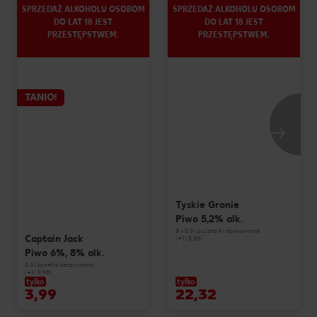
SPRZEDAŻ ALKOHOLU OSOBOM
SPRZEDAŻ ALKOHOLU OSOBOM
DO LAT 18 JEST
DO LAT 18 JEST
PRZESTĘPSTWEM.
PRZESTĘPSTWEM.
TANIO!
Tyskie Gronie
Piwo 5,2% alk.
8 x 0,5 l puszka 4 l opakowanie
Captain Jack
(=1 l 5,58)
Piwo 6%, 8% alk.
0,4 l butelka bezzwrotna
(=1 l 9,98)
tylko
tylko
3,99
22,32