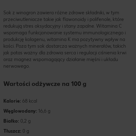
Sok z winogron zawiera różne zdrowe składniki, w tym
przeciwutleniacze takie jak flawonoidy i polifenole, które
redukują stres oksydacyjny i stany zapalne. Witamina C
wspomaga funkcjonowanie systemu immunologicznego i
produkcję kolagenu, witamina K ma pozytywny wpływ na
kości. Poza tym sok dostarcza ważnych minerałów, takich
jak potas ważny dla zdrowia serca i regulacji ciśnienia krwi
oraz magnez wspomagający działanie mięśni i układu
nerwowego.
Wartości odżywcze na 100 g
Kalorie:
68 kcal
Węglowodany:
16,6 g
Białko:
0,2 g
Tłuszcz:
0 g