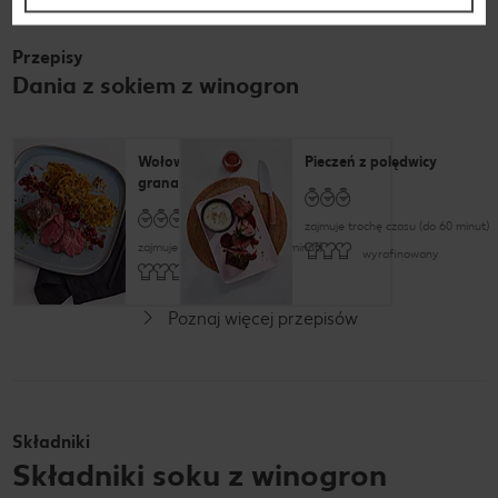
Przepisy
Dania z sokiem z winogron
Wołowina z sosem z
Pieczeń z polędwicy
granatu
zajmuje trochę czasu (do 60 minut)
zajmuje trochę czasu (do 60 minut)
wyrafinowany
wyrafinowany
Poznaj więcej przepisów
Składniki
Składniki soku z winogron