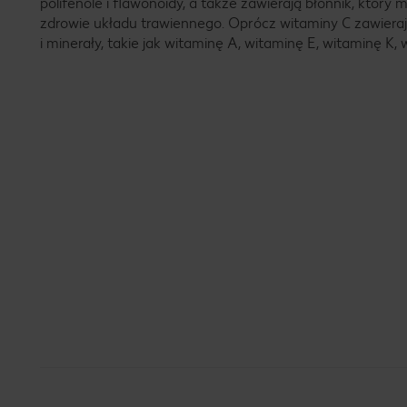
polifenole i flawonoidy, a także zawierają błonnik, który
zdrowie układu trawiennego. Oprócz witaminy C zawiera
i minerały, takie jak witaminę A, witaminę E, witaminę K, 