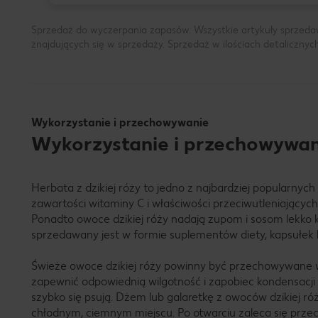
Sprzedaż do wyczerpania zapasów. Wszystkie artykuły sprzeda
znajdujących się w sprzedaży. Sprzedaż w ilościach detalicznyc
Wykorzystanie i przechowywanie
Wykorzystanie i przechowywan
Herbata z dzikiej róży to jedno z najbardziej popularnyc
zawartości witaminy C i właściwości przeciwutleniających
Ponadto owoce dzikiej róży nadają zupom i sosom lekko k
sprzedawany jest w formie suplementów diety, kapsułek 
Świeże owoce dzikiej róży powinny być przechowywane w 
zapewnić odpowiednią wilgotność i zapobiec kondensacji 
szybko się psują. Dżem lub galaretkę z owoców dzikiej ró
chłodnym, ciemnym miejscu. Po otwarciu zaleca się prze