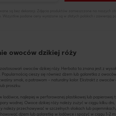
wane są bez dekoracji. Zdjęcia produktów zamieszczone na naszych s
h. Wszystkie podane ceny wyrażone są w złotych polskich i zawierają 
ie owoców dzikiej róży
h zastosowań owoców dzikiej róży. Herbata ta znana jest z wysok
. Popularnością cieszy się również dżem lub galaretka z owoców 
waśny smak, a potrawom – naturalny kolor. Ekstrakt z owoców d
lub proszku.
lodówce, najlepiej w perforowanej plastikowej lub papierowej 
pary wodnej. Owoce dzikiej róży należy zużyć w ciągu kilku dni
ży należy przechowywać w szczelnych słoikach lub pojemnikach, 
chowywać dżem lub galaretkę w lodówce i spożyć w ciągu 1-2 mi