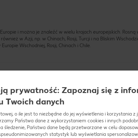
uropie i można je znaleźć w wielu krajach europejskich. Rosną 
wnież w Azji, np. w Chinach, Rosji, Turcji i na Bliskim Wschodz
uropie Wschodniej, Rosji, Chinach i Chile.
ej róży?
ą prywatność: Zapoznaj się z info
u Twoich danych
yna się zwykle późnym latem i trwa od sierpnia do jesieni – w 
towej, o ile jest to niezbędne do jej wyświetlenia i korzystania z
wet listopada. W krajach skandynawskich sezon na owoce dziki
arzamy Państwa dane z wykorzystaniem cookies i innych podobny
zy klimat i trwać do wczesnej jesieni.
a śledzenie, Państwa dane będą przetwarzane w celu dopasow
 spseudonimizowanych statystyk lub wyświetlania spersonalizow