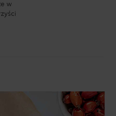
te w
rzyści