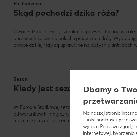
Pochodzenie
Skąd pochodzi dzika róża?
Owoce dzikiej róży są szeroko rozpowszechnione w całej E
obrzeżach lasów, na polach i poboczach dróg. Występują ró
owoce dzikiej róży są uprawiane na dużych plantacjach w E
Sezon
Kiedy jest sezon na owoce dziki
Dbamy o Twoj
przetwarzani
W Europie Środkowej sezon na owoce dzikiej róży rozpocz
Na
naszej
stronie interne
od warunków klimatycznych do około października lub na
funkcjonalności, przetw
może rozpocząć się nieco później ze względu na chłodniejs
wyrażą Państwo zgodę n
internetowej, tworzenia