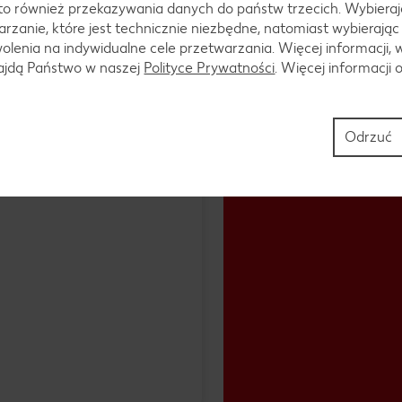
to również przekazywania danych do państw trzecich. Wybieraj
rzanie, które jest technicznie niezbędne, natomiast wybierając
lenia na indywidualne cele przetwarzania. Więcej informacji, 
najdą Państwo w naszej
Polityce Prywatności
. Więcej informacji 
Odrzuć