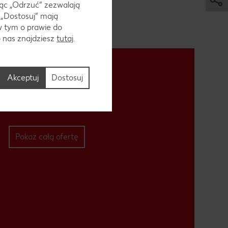
ąc „Odrzuć“ zezwalają
 „Dostosuj” mają
w tym o prawie do
o nas znajdziesz
tutaj
.
Akceptuj
Dostosuj
Pokaż całą ofertę