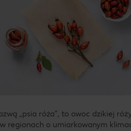
zwą „psia róża”, to owoc dzikiej róż
h w regionach o umiarkowanym klima