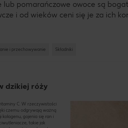
ne lub pomarańczowe owoce są boga
cze i od wieków ceni się je za ich ko
anie i przechowywanie
Składniki
 dzikiej róży
itaminy C. W rzeczywistości
zięki czemu odgrywają ważną
kolagenu, gojenia się ran i
iwutleniacze, takie jak