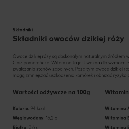
Składniki
Składniki owoców dzikiej róży
Owoce dzikiej róży są doskonałym naturalnym źródłem wi
C niż pomarańcza. Witamina ta jest ważna dla wzmocnien
zwalczania stanów zapalnych. Poza tym owoce dzikiej róży
mogą zmniejszać uszkodzenia komórek i obniżać ryzyko 
Wartości odżywcze na 100g
Witamin
Kalorie:
94 kcal
Witamina 
Węglowodany:
16,2 g
Witamina 
Białko:
3,6 g
Witamina 