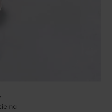
y
cie na