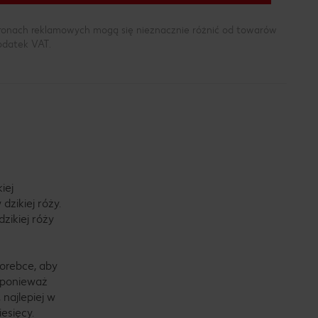
tronach reklamowych mogą się nieznacznie różnić od towarów
podatek VAT.
iej
dzikiej róży.
zikiej róży
torebce, aby
, ponieważ
najlepiej w
esięcy.