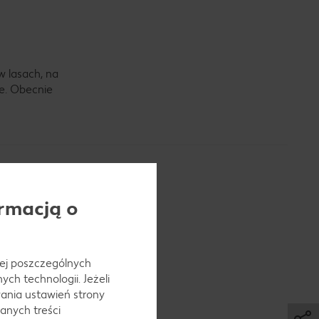
w lasach, na
ie. Obecnie
rmacją o
zależności
 jej poszczególnych
ej róży
ch technologii. Jeżeli
ania ustawień strony
anych treści