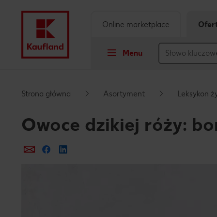
Online marketplace
Ofer
Menu
Przejdź do
Strona główna
Asortyment
Leksykon ż
Główna treść
Owoce dzikiej róży: 
Stopka
Prześlij e-mailem
Udostępnij na Facebooku
Pływający pasek boczny