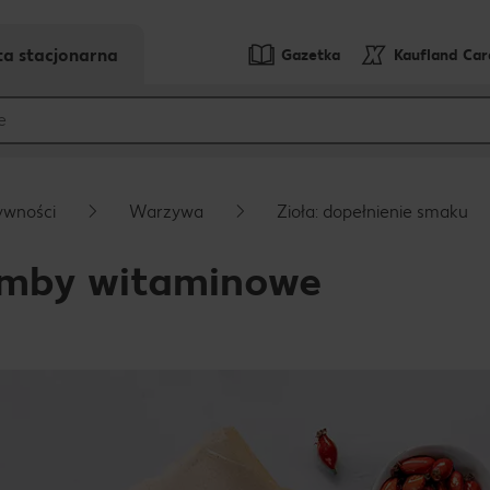
ta stacjonarna
Gazetka
Kaufland Ca
ywności
Warzywa
Zioła: dopełnienie smaku
bomby witaminowe