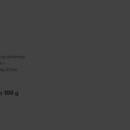
cej witaminy
n i
dy, które
a 100 g