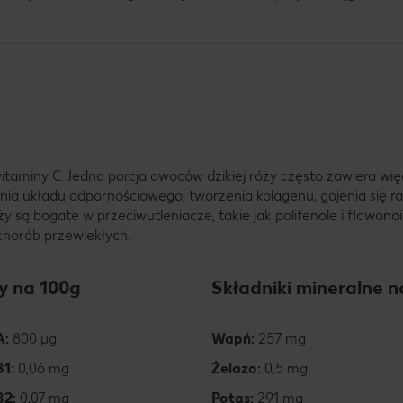
taminy C. Jedna porcja owoców dzikiej róży często zawiera wię
ia układu odpornościowego, tworzenia kolagenu, gojenia się ra
 są bogate w przeciwutleniacze, takie jak polifenole i flawonoi
chorób przewlekłych.
y na 100g
Składniki mineralne n
A:
800 µg
Wapń:
257 mg
B1:
0,06 mg
Żelazo:
0,5 mg
B2:
0,07 mg
Potas:
291 mg