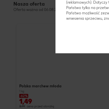
(reklamowych). Dotyczy 
Nasza oferta
Państwo tylko na przetwa
Oferta ważna od 06.08.2026 do 08.08.2026
Państwo możliwość zezwo
wniesienia sprzeciwu, z
Polska marchew młoda
1 kg
-62%
1,49
3,99
cena przed obniżką