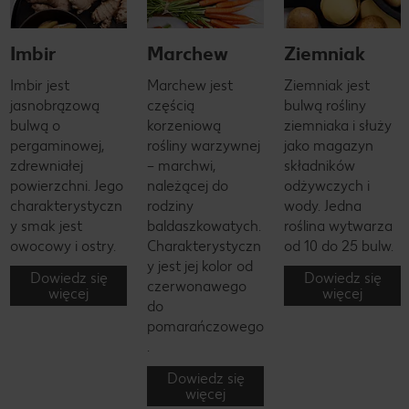
Imbir
Marchew
Ziemniak
Imbir jest
Marchew jest
Ziemniak jest
jasnobrązową
częścią
bulwą rośliny
bulwą o
korzeniową
ziemniaka i służy
pergaminowej,
rośliny warzywnej
jako magazyn
zdrewniałej
– marchwi,
składników
powierzchni. Jego
należącej do
odżywczych i
charakterystyczn
rodziny
wody. Jedna
y smak jest
baldaszkowatych.
roślina wytwarza
owocowy i ostry.
Charakterystyczn
od 10 do 25 bulw.
y jest jej kolor od
Dowiedz się
Dowiedz się
czerwonawego
więcej
więcej
do
pomarańczowego
.
Dowiedz się
więcej