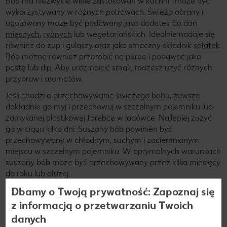
Bób ma niezwykle wiele zastosowań w kuchni i może być
wykorzystywany w różnych potrawach. Świeżo obrany i
ugotowany może być podawany jako dodatek do dań
mięsnych
,
rybnych
lub wegetariańskich. Idealnie nadaje się
również do zup i gulaszy oraz jako smaczny składnik
sałatek
.
Bób można również przerobić na puree i podawać jako
pastę lub dip. Aby urozmaicić smak, możesz użyć różnych
przypraw i aromatów.
Jeśli chodzi o przechowywanie świeżego bobu, zawsze
dokładnie go myj i przechowuj w szczelnym pojemniku lub
zamykanej plastikowej torebce w lodówce. Najlepiej zużyć
go w ciągu kilku dni. Suszony bób powinien być
przechowywany w chłodnym, suchym i zaciemnionym
miejscu w szczelnym pojemniku. W optymalnych warunkach
suszony bób może być przechowywany przez kilka miesięcy
do roku lub dłużej.
Dbamy o Twoją prywatność: Zapoznaj się
z informacją o przetwarzaniu Twoich
danych