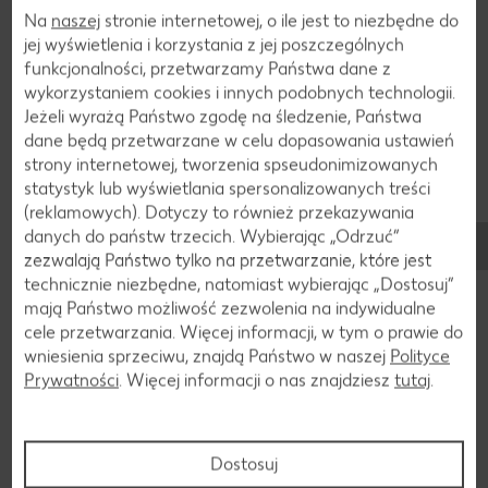
Składniki
Na
naszej
stronie internetowej, o ile jest to niezbędne do
Składniki bobu
jej wyświetlenia i korzystania z jej poszczególnych
funkcjonalności, przetwarzamy Państwa dane z
wykorzystaniem cookies i innych podobnych technologii.
Bób jest nie tylko pysznym składnikiem wielu potraw, ale
Jeżeli wyrażą Państwo zgodę na śledzenie, Państwa
także oferuje szereg korzyści zdrowotnych ze względu na
dane będą przetwarzane w celu dopasowania ustawień
swój skład odżywczy. Jest bogaty w błonnik, który może
strony internetowej, tworzenia spseudonimizowanych
obniżać poziom cholesterolu i utrzymywać stabilny poziom
statystyk lub wyświetlania spersonalizowanych treści
cukru we krwi. Ponadto bób jest cennym źródłem białka
(reklamowych). Dotyczy to również przekazywania
roślinnego, co czyni go bogatą w składniki odżywcze opcją
danych do państw trzecich. Wybierając „Odrzuć“
dla wegetarian i wegan. Zawiera również wiele witamin i
zezwalają Państwo tylko na przetwarzanie, które jest
minerałów, takich jak witamina K, kwas foliowy, witamina B6,
technicznie niezbędne, natomiast wybierając „Dostosuj”
witamina C, żelazo, magnez, potas i cynk. Wpływają one
mają Państwo możliwość zezwolenia na indywidualne
korzystnie na zdrowie kości, krwi, skóry i wiele innych funkcji
cele przetwarzania. Więcej informacji, w tym o prawie do
organizmu.
wniesienia sprzeciwu, znajdą Państwo w naszej
Polityce
Prywatności
. Więcej informacji o nas znajdziesz
tutaj
.
Wartości odżywcze na 100g
Dostosuj
Kalorie:
77 kcal