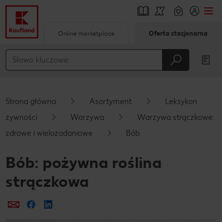
Online marketplace
Oferta stacjonarna
Przejdź do
Główna treść
Stopka
Strona główna
Asortyment
Leksykon
Pływający pasek boczny
żywności
Warzywa
Warzywa strączkowe:
zdrowe i wielozadaniowe
Bób
Bób: pożywna roślina
strączkowa
Prześlij e-mailem
Udostępnij na Facebooku