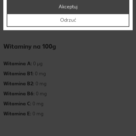
Węglowodany:
11 g
Akceptuj
Białko:
7 g
Odrzuć
Tłuszcz:
1 g
Witaminy na 100g
Witamina A:
0 µg
Witamina B1:
0 mg
Witamina B2:
0 mg
Witamina B6:
0 mg
Witamina C:
0 mg
Witamina E:
0 mg