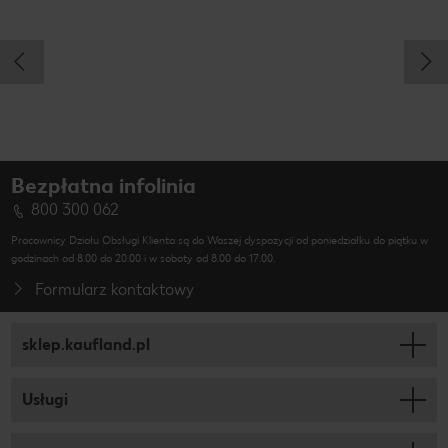
Bezpłatna infolinia
800 300 062
Pracownicy Działu Obsługi Klienta są do Waszej dyspozycji od poniedziałku do piątku w
godzinach od 8.00 do 20.00 i w soboty od 8.00 do 17.00.
Formularz kontaktowy
sklep.kaufland.pl
Usługi