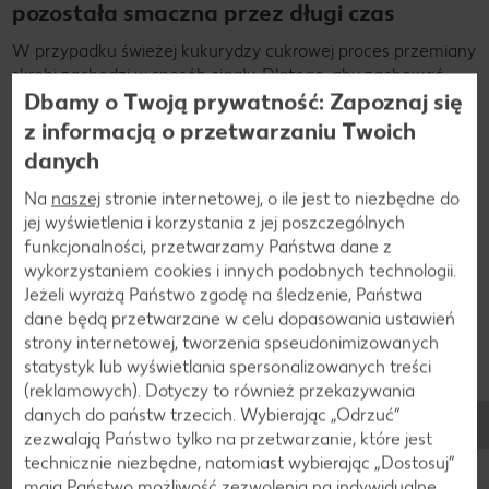
pozostała smaczna przez długi czas
W przypadku świeżej kukurydzy cukrowej proces przemiany
skrobi zachodzi w sposób ciągły. Dlatego, aby zachować
Dbamy o Twoją prywatność: Zapoznaj się
słodki smak, szczególnie ważne jest prawidłowe
przechowywanie. Przemiana skrobi może zostać
z informacją o przetwarzaniu Twoich
zahamowana przez zimno. Z tego powodu należy
danych
przechowywać świeżą kukurydzę cukrową w lodówce. Jeśli
nie zostanie zjedzona w ciągu kilku dni, powinno się ją
Na
naszej
stronie internetowej, o ile jest to niezbędne do
przechować w zamrażarce lub nawet wysuszyć.
jej wyświetlenia i korzystania z jej poszczególnych
funkcjonalności, przetwarzamy Państwa dane z
wykorzystaniem cookies i innych podobnych technologii.
Jeżeli wyrażą Państwo zgodę na śledzenie, Państwa
dane będą przetwarzane w celu dopasowania ustawień
strony internetowej, tworzenia spseudonimizowanych
statystyk lub wyświetlania spersonalizowanych treści
(reklamowych). Dotyczy to również przekazywania
danych do państw trzecich. Wybierając „Odrzuć“
zezwalają Państwo tylko na przetwarzanie, które jest
technicznie niezbędne, natomiast wybierając „Dostosuj”
mają Państwo możliwość zezwolenia na indywidualne