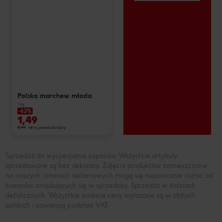
Polska marchew młoda
1 kg
-62%
1,49
3,99
cena przed obniżką
Sprzedaż do wyczerpania zapasów. Wszystkie artykuły
sprzedawane są bez dekoracji. Zdjęcia produktów zamieszczone
na naszych stronach reklamowych mogą się nieznacznie różnić od
towarów znajdujących się w sprzedaży. Sprzedaż w ilościach
detalicznych. Wszystkie podane ceny wyrażone są w złotych
polskich i zawierają podatek VAT.