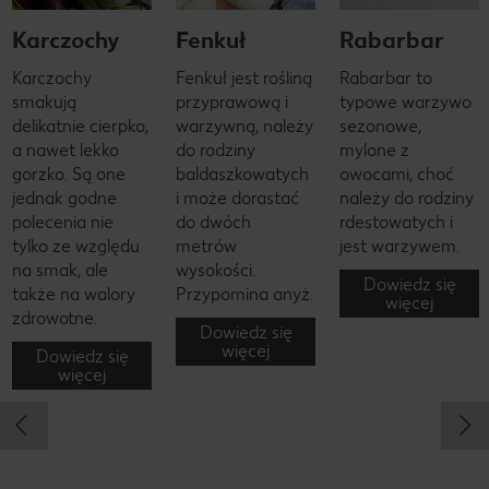
Karczochy
Fenkuł
Rabarbar
Karczochy
Fenkuł jest rośliną
Rabarbar to
smakują
przyprawową i
typowe warzywo
delikatnie cierpko,
warzywną, należy
sezonowe,
a nawet lekko
do rodziny
mylone z
gorzko. Są one
baldaszkowatych
owocami, choć
jednak godne
i może dorastać
należy do rodziny
polecenia nie
do dwóch
rdestowatych i
tylko ze względu
metrów
jest warzywem.
na smak, ale
wysokości.
Dowiedz się
także na walory
Przypomina anyż.
więcej
zdrowotne.
Dowiedz się
więcej
Dowiedz się
więcej