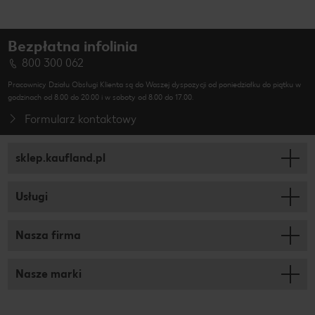
Bezpłatna infolinia
800 300 062
Pracownicy Działu Obsługi Klienta są do Waszej dyspozycji od poniedziałku do piątku w
godzinach od 8.00 do 20.00 i w soboty od 8.00 do 17.00.
Formularz kontaktowy
sklep.kaufland.pl
Usługi
Nasza firma
Nasze marki