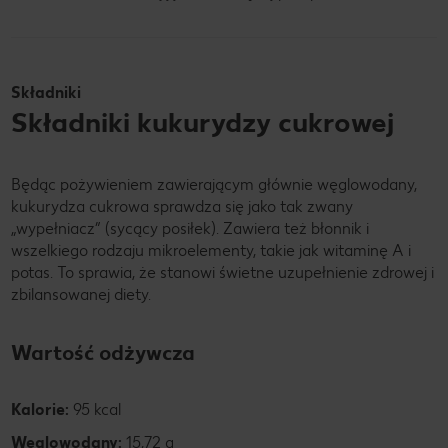
Wegetariański
Składniki
Składniki kukurydzy cukrowej
Będąc pożywieniem zawierającym głównie węglowodany,
kukurydza cukrowa sprawdza się jako tak zwany
„wypełniacz” (sycący posiłek). Zawiera też błonnik i
wszelkiego rodzaju mikroelementy, takie jak witaminę A i
potas. To sprawia, że stanowi świetne uzupełnienie zdrowej i
zbilansowanej diety.
Wartość odżywcza
Kalorie:
95 kcal
Węglowodany:
15,72 g