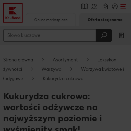
Online marketplace
Oferta stacjonarna
Przejdź do
Główna treść
Stopka
Strona główna
Asortyment
Leksykon
Pływający pasek boczny
żywności
Warzywa
Warzywa kwiatowe i
łodygowe
Kukurydza cukrowa
Kukurydza cukrowa:
wartości odżywcze na
najwyższym poziomie i
wyśmienity smak!