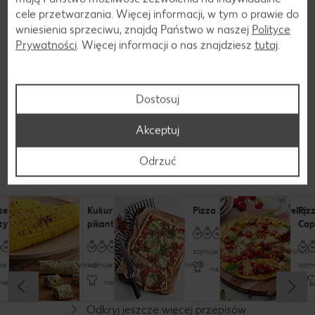
cele przetwarzania. Więcej informacji, w tym o prawie do
wniesienia sprzeciwu, znajdą Państwo w naszej
Polityce
Prywatności
. Więcej informacji o nas znajdziesz
tutaj
.
Dostosuj
Akceptuj
Przepisy
Dania z kukurydzą cukrową
Odrzuć
senne kuleczki
Kukurydza z grilla z
Pizza z salami i mozzarellą
Piz
zywne (wegańskie)
pikantnym masłem
Cap
zajmuje trochę czasu (do 60 minut)
je trochę czasu (do 60 minut)
zajmuje trochę czasu (do 60 minut)
zajm
nieskomplikowany
nieskomplikowany
nieskomplikowany
Odkryj jeszcze więcej przepisów