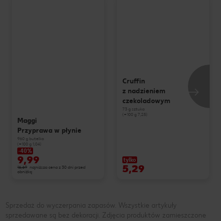
Cruffin
z nadzieniem
czekoladowym
73 g sztuka
(=100 g 7,25)
Maggi
Przyprawa w płynie
960 g butelka
(=100 g 1,04)
-40%
9,99
tylko
5,29
16,69
najniższa cena z 30 dni przed
obniżką
Sprzedaż do wyczerpania zapasów. Wszystkie artykuły
sprzedawane są bez dekoracji. Zdjęcia produktów zamieszczone