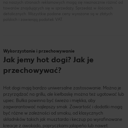
na naszych stronach reklamowych mogą się nieznacznie różnić od
towarów znajdujących się w sprzedaży. Sprzedaż w ilościach
detalicznych. Wszystkie podane ceny wyrażone są w złotych
polskich i zawierają podatek VAT.
Wykorzystanie i przechowywanie
Jak jemy hot dogi? Jak je
przechowywać?
Hot dogi mają bardzo uniwersalne zastosowanie. Można je
przyrządzać na grillu, ale kiełbaskę można też ugotować lub
upiec. Bułka powinna być świeża i miękka, aby
zagwarantować najlepszy smak. Zawartość i dodatki mogą
być różne w zależności od smaku, od klasycznych
składników takich jak musztarda i keczup po wyrafinowane
kreacje z awokado, papryczkami jalapeño lub nawet