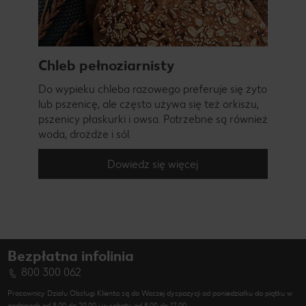
Chleb pełnoziarnisty
Do wypieku chleba razowego preferuje się żyto
lub pszenicę, ale często używa się też orkiszu,
pszenicy płaskurki i owsa. Potrzebne są również
woda, drożdże i sól.
Dowiedz się więcej
Bezpłatna infolinia
800 300 062
Pracownicy Działu Obsługi Klienta są do Waszej dyspozycji od poniedziałku do piątku w
godzinach od 8.00 do 20.00 i w soboty od 8.00 do 17.00.