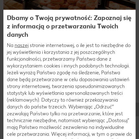
Dbamy o Twoją prywatność: Zapoznaj się
z informacją o przetwarzaniu Twoich
Odkryj naszą bogatą ofertę pieczywa!
danych
W sklepach Kaufland hot dogi są dostępne przez cały rok.
Na
naszej
stronie internetowej, o ile jest to niezbędne do
W naszej piekarni świeżość wypieków ma priorytet. Dzięki
jej wyświetlenia i korzystania z jej poszczególnych
oferowanej przez Kaufland gwarancji świeżości zapewniamy
funkcjonalności, przetwarzamy Państwa dane z
taką jakość, która jest nie tylko widoczna, ale także
wykorzystaniem cookies i innych podobnych technologii.
odczuwalna w smaku.
Jeżeli wyrażą Państwo zgodę na śledzenie, Państwa
dane będą przetwarzane w celu dopasowania ustawień
Dowiedz się więcej
strony internetowej, tworzenia spseudonimizowanych
statystyk lub wyświetlania spersonalizowanych treści
(reklamowych). Dotyczy to również przekazywania
danych do państw trzecich. Wybierając „Odrzuć“
zezwalają Państwo tylko na przetwarzanie, które jest
technicznie niezbędne, natomiast wybierając „Dostosuj”
Przepisy
mają Państwo możliwość zezwolenia na indywidualne
Sprawdzone przepisy do wypróbowania w
cele przetwarzania. Więcej informacji, w tym o prawie do
domu