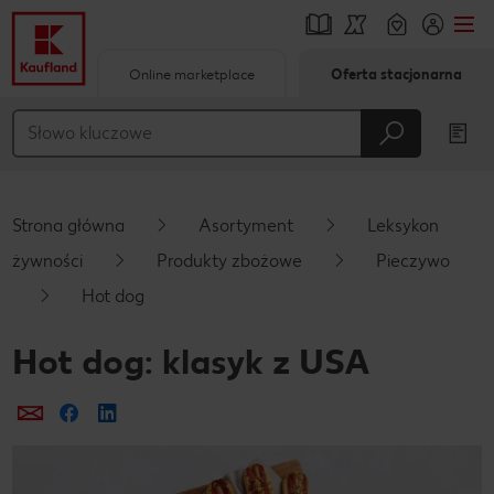
Online marketplace
Oferta stacjonarna
Przejdź do
Główna treść
Stopka
Strona główna
Asortyment
Leksykon
Pływający pasek boczny
żywności
Produkty zbożowe
Pieczywo
Hot dog
Hot dog: klasyk z USA
Prześlij e-mailem
Udostępnij na Facebooku