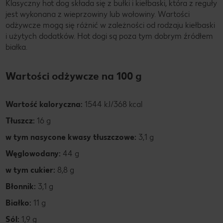
Klasyczny hot dog składa się z bułki i kiełbaski, która z reguły
jest wykonana z wieprzowiny lub wołowiny. Wartości
odżywcze mogą się różnić w zależności od rodzaju kiełbaski
i użytych dodatków. Hot dogi są poza tym dobrym źródłem
białka.
Wartości odżywcze na 100 g
Wartość kaloryczna:
1544 kJ/368 kcal
Tłuszcz:
16 g
w tym nasycone kwasy tłuszczowe:
3,1 g
Węglowodany:
44 g
w tym cukier:
8,8 g
Błonnik:
3,1 g
Białko:
11 g
Sól:
1,9 g