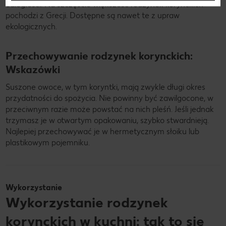
odległości. Na szczęście większość rodzynek korynckich
pochodzi z Grecji. Dostępne są nawet te z upraw
ekologicznych.
Przechowywanie rodzynek korynckich:
Wskazówki
Suszone owoce, w tym koryntki, mają zwykle długi okres
przydatności do spożycia. Nie powinny być zawilgocone, w
przeciwnym razie może powstać na nich pleśń. Jeśli jednak
trzymasz je w otwartym opakowaniu, szybko stwardnieją.
Najlepiej przechowywać je w hermetycznym słoiku lub
plastikowym pojemniku.
Wykorzystanie
Wykorzystanie rodzynek
korynckich w kuchni: tak to się