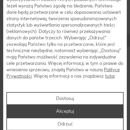
Podpowiadamy, gdzie dostaniesz rodzynki korynckie i na co
Jeżeli wyrażą Państwo zgodę na śledzenie, Państwa
zwrócić uwagę przy ich zakupie.
dane będą przetwarzane w celu dopasowania ustawień
strony internetowej, tworzenia spseudonimizowanych
Czy można kupić świeże koryntki?
statystyk lub wyświetlania spersonalizowanych treści
(reklamowych). Dotyczy to również przekazywania
Jeśli nie podróżujesz po Grecji w środku lata, zdobycie
danych do państw trzecich. Wybierając „Odrzuć“
świeżych koryntek będzie trudne. Można jednak po prostu
zezwalają Państwo tylko na przetwarzanie, które jest
kupić czerwone winogrona stołowe. Suszoną odmianę
technicznie niezbędne, natomiast wybierając „Dostosuj”
winogron korynckich znajdziesz w dobrze zaopatrzonym
mają Państwo możliwość zezwolenia na indywidualne
supermarkecie w dziale wypieków lub na półce z suszonymi
cele przetwarzania. Więcej informacji, w tym o prawie do
owocami.
wniesienia sprzeciwu, znajdą Państwo w naszej
Polityce
Prywatności
. Więcej informacji o nas znajdziesz
tutaj
.
Zakup koryntek: Na to musisz zwrócić
uwagę
Dostosuj
Dobra wiadomość: W przeciwieństwie do większości
suszonych owoców, koryntki zwykle nie są siarkowane. W
Akceptuj
razie wątpliwości sprawdź informacje na opakowaniu.
Suszone owoce z Europy są szczególnie przyjazne dla
Odrzuć
środowiska, ponieważ nie trzeba ich transportować na duże