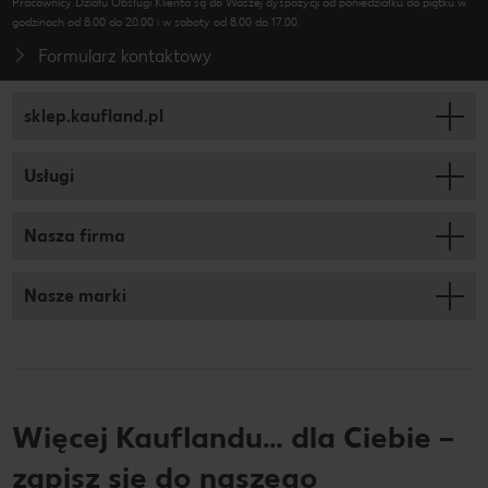
Pracownicy Działu Obsługi Klienta są do Waszej dyspozycji od poniedziałku do piątku w
godzinach od 8.00 do 20.00 i w soboty od 8.00 do 17.00.
Formularz kontaktowy
sklep.kaufland.pl
Usługi
Nasza firma
Nasze marki
Więcej Kauflandu… dla Ciebie –
zapisz się do naszego