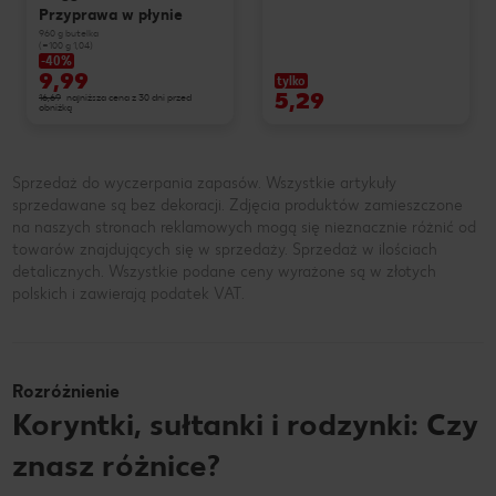
Przyprawa w płynie
960 g butelka
(=100 g 1,04)
-40%
9,99
tylko
5,29
16,69
najniższa cena z 30 dni przed
obniżką
Sprzedaż do wyczerpania zapasów. Wszystkie artykuły
sprzedawane są bez dekoracji. Zdjęcia produktów zamieszczone
na naszych stronach reklamowych mogą się nieznacznie różnić od
towarów znajdujących się w sprzedaży. Sprzedaż w ilościach
detalicznych. Wszystkie podane ceny wyrażone są w złotych
polskich i zawierają podatek VAT.
Rozróżnienie
Koryntki, sułtanki i rodzynki: Czy
znasz różnice?