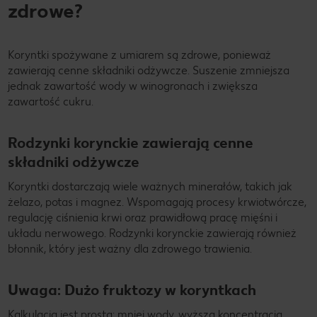
zdrowe?
Koryntki spożywane z umiarem są zdrowe, ponieważ
zawierają cenne składniki odżywcze. Suszenie zmniejsza
jednak zawartość wody w winogronach i zwiększa
zawartość cukru.
Rodzynki korynckie zawierają cenne
składniki odżywcze
Koryntki dostarczają wiele ważnych minerałów, takich jak
żelazo, potas i magnez. Wspomagają procesy krwiotwórcze,
regulację ciśnienia krwi oraz prawidłową pracę mięśni i
układu nerwowego. Rodzynki korynckie zawierają również
błonnik, który jest ważny dla zdrowego trawienia.
Uwaga: Dużo fruktozy w koryntkach
Kalkulacja jest prosta: mniej wody, wyższa koncentracja