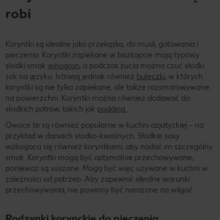
robi
Koryntki są idealne jako przekąska, do musli, gotowania i
pieczenia. Koryntki zapiekane w biszkopcie mają typowy
słodki smak
winogron
, a podczas żucia można czuć słodki
sok na języku. Istnieją jednak również
bułeczki
, w których
koryntki są nie tylko zapiekane, ale także rozsmarowywane
na powierzchni. Koryntki można również dodawać do
słodkich potraw, takich jak
pudding
Owoce te są również popularne w kuchni azjatyckiej – na
przykład w daniach słodko-kwaśnych. Słodkie sosy
wzbogaca się również koryntkami, aby nadać im szczególny
smak. Koryntki mogą być optymalnie przechowywane,
ponieważ są suszone. Mogą być więc używane w kuchni w
zależności od potrzeb. Aby zapewnić idealne warunki
przechowywania, nie powinny być narażone na wilgoć.
Rodzynki korynckie do pieczenia