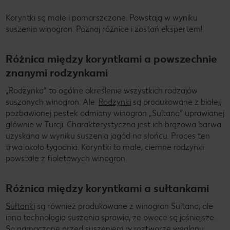
Koryntki są małe i pomarszczone. Powstają w wyniku
suszenia winogron. Poznaj różnice i zostań ekspertem!
Różnica między koryntkami a powszechnie
znanymi rodzynkami
„Rodzynka” to ogólne określenie wszystkich rodzajów
suszonych winogron. Ale:
Rodzynki
są produkowane z białej,
pozbawionej pestek odmiany winogron „Sultana” uprawianej
głównie w Turcji. Charakterystyczna jest ich brązowa barwa
uzyskana w wyniku suszenia jagód na słońcu. Proces ten
trwa około tygodnia. Koryntki to małe, ciemne rodzynki
powstałe z fioletowych winogron.
Różnica między koryntkami a sułtankami
Sułtanki
są również produkowane z winogron Sultana, ale
inna technologia suszenia sprawia, że owoce są jaśniejsze.
Są namaczane przed suszeniem w roztworze węglanu