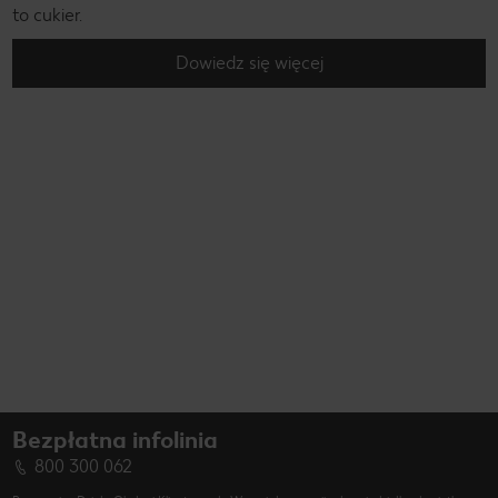
to cukier.
Dowiedz się więcej
Bezpłatna infolinia
800 300 062