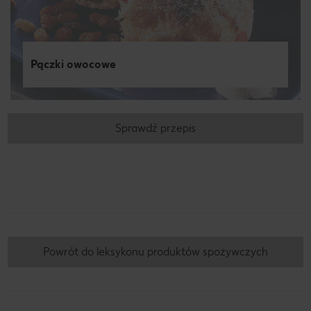
Pączki owocowe
Sprawdź przepis
Powrót do leksykonu produktów spożywczych