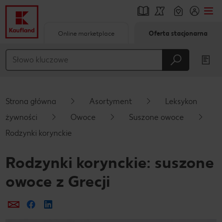
Online marketplace
Oferta stacjonarna
Przejdź do
Główna treść
Stopka
Strona główna
Asortyment
Leksykon
Pływający pasek boczny
żywności
Owoce
Suszone owoce
Rodzynki korynckie
Rodzynki korynckie: suszone
owoce z Grecji
Prześlij e-mailem
Udostępnij na Facebooku