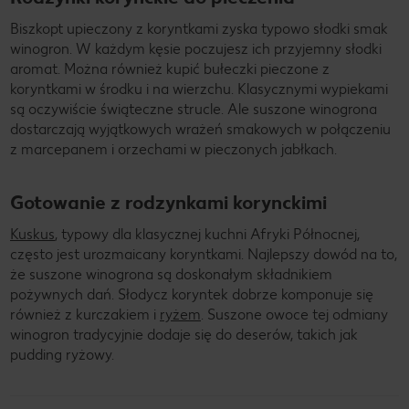
Biszkopt upieczony z koryntkami zyska typowo słodki smak
winogron. W każdym kęsie poczujesz ich przyjemny słodki
aromat. Można również kupić bułeczki pieczone z
koryntkami w środku i na wierzchu. Klasycznymi wypiekami
są oczywiście świąteczne strucle. Ale suszone winogrona
dostarczają wyjątkowych wrażeń smakowych w połączeniu
z marcepanem i orzechami w pieczonych jabłkach.
Gotowanie z rodzynkami korynckimi
Kuskus
, typowy dla klasycznej kuchni Afryki Północnej,
często jest urozmaicany koryntkami. Najlepszy dowód na to,
że suszone winogrona są doskonałym składnikiem
pożywnych dań. Słodycz koryntek dobrze komponuje się
również z kurczakiem i
ryżem
. Suszone owoce tej odmiany
winogron tradycyjnie dodaje się do deserów, takich jak
pudding ryżowy.