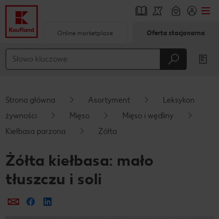
Online marketplace
Oferta stacjonarna
Przejdź do
Główna treść
Stopka
Strona główna
Asortyment
Leksykon
Pływający pasek boczny
żywności
Mięso
Mięso i wędliny
Kiełbasa parzona
Żółta
Żółta kiełbasa: mało
tłuszczu i soli
Prześlij e-mailem
Udostępnij na Facebooku