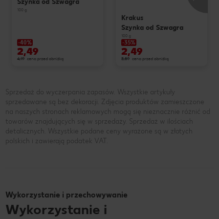
Szynka od Szwagra
100 g
Krakus
Szynka od Szwagra
100 g
-40%
-35%
2,49
2,49
4,19
cena przed obniżką
3,89
cena przed obniżką
Sprzedaż do wyczerpania zapasów. Wszystkie artykuły
sprzedawane są bez dekoracji. Zdjęcia produktów zamieszczone
na naszych stronach reklamowych mogą się nieznacznie różnić od
towarów znajdujących się w sprzedaży. Sprzedaż w ilościach
detalicznych. Wszystkie podane ceny wyrażone są w złotych
polskich i zawierają podatek VAT.
Wykorzystanie i przechowywanie
Wykorzystanie i