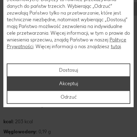
danych do państw trzecich. Wybierając „Odrzuć“
zezwalają Państwo tylko na przetwarzanie, które jest
technicznie niezbędne, natomiast wybierając „Dostosuj”
Składniki
mają Państwo możliwość zezwolenia na indywidualne
Skład żółtej kiełbasy
cele przetwarzania. Więcej informacji, w tym o prawie do
wniesienia sprzeciwu, znajdą Państwo w naszej
Polityce
Prywatności
. Więcej informacji o nas znajdziesz
tutaj
.
Żółta kiełbasa zawiera również ważne witaminy B12 i B6
oraz niezbędne do życia minerały – wapń i magnez.
Witaminy B12 i B6 pełnią ważną funkcję w metabolizmie
Dostosuj
homocysteiny. Natomiast wapń i magnez wzmacniają serce,
kości i mięśnie, szczególnie podczas stresu i wysiłku
Akceptuj
fizycznego.
Odrzuć
Wartość odżywcza
kcal:
203 kcal
Węglowodany:
0,19 g