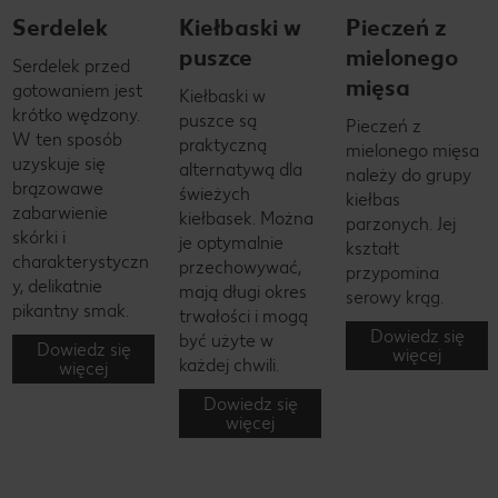
Serdelek
Kiełbaski w
Pieczeń z
puszce
mielonego
Serdelek przed
mięsa
gotowaniem jest
Kiełbaski w
krótko wędzony.
puszce są
Pieczeń z
W ten sposób
praktyczną
mielonego mięsa
uzyskuje się
alternatywą dla
należy do grupy
brązowawe
świeżych
kiełbas
zabarwienie
kiełbasek. Można
parzonych. Jej
skórki i
je optymalnie
kształt
charakterystyczn
przechowywać,
przypomina
y, delikatnie
mają długi okres
serowy krąg.
pikantny smak.
trwałości i mogą
Dowiedz się
być użyte w
Dowiedz się
więcej
każdej chwili.
więcej
Dowiedz się
więcej