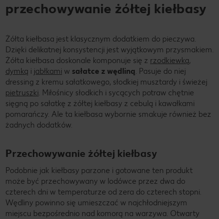
przechowywanie żółtej kiełbasy
Żółta kiełbasa jest klasycznym dodatkiem do pieczywa.
Dzięki delikatnej konsystencji jest wyjątkowym przysmakiem.
Żółta kiełbasa doskonale komponuje się z
rzodkiewką
,
dymką
i
jabłkami
w
sałatce z wędliną
. Pasuje do niej
dressing z kremu sałatkowego, słodkiej musztardy i świeżej
pietruszki
. Miłośnicy słodkich i sycących potraw chętnie
sięgną po sałatkę z żółtej kiełbasy z cebulą i kawałkami
pomarańczy. Ale ta kiełbasa wybornie smakuje również bez
żadnych dodatków.
Przechowywanie żółtej kiełbasy
Podobnie jak kiełbasy parzone i gotowane ten produkt
może być przechowywany w lodówce przez dwa do
czterech dni w temperaturze od zera do czterech stopni.
Wędliny powinno się umieszczać w najchłodniejszym
miejscu bezpośrednio nad komorą na warzywa. Otwarty