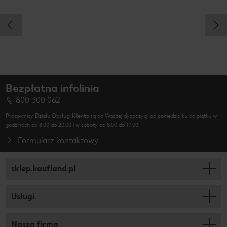
Bezpłatna infolinia
800 300 062
Pracownicy Działu Obsługi Klienta są do Waszej dyspozycji od poniedziałku do piątku w
godzinach od 8.00 do 20.00 i w soboty od 8.00 do 17.00.
Formularz kontaktowy
sklep.kaufland.pl
Usługi
Nasza firma