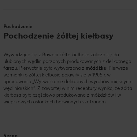
Pochodzenie
Pochodzenie żółtej kiełbasy
Wywodząca się z Bawarii żółta kiełbasa zalicza się do
ulubionych wędlin parzonych produkowanych z delikatnego
farszu. Pierwotnie była wytwarzana z
móżdżku
. Pierwsze
wzmianki o żółtej kiełbasie pojawiły się w 1905 r. w
opracowaniu „Wytwarzanie delikatnych wyrobów mięsnych i
wędliniarskich”. Z zawartej w nim receptury wynika, że żółta
kiełbasa była częściowo produkowana z móżdżków i w
wieprzowych osłonkach barwionych szafranem.
Sezon