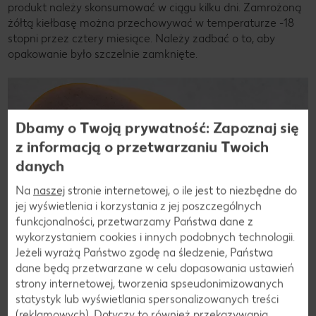
produkt należy skonsumować w ciągu kilku dni. Zamrożoną
żółtą kiełbasę można przechowywać w temperaturze -18
stopni przez cztery miesiące. Należy zadbać o to, aby
opakowanie było szczelnie zamknięte.
Dbamy o Twoją prywatność: Zapoznaj się
z informacją o przetwarzaniu Twoich
danych
Na
naszej
stronie internetowej, o ile jest to niezbędne do
jej wyświetlenia i korzystania z jej poszczególnych
funkcjonalności, przetwarzamy Państwa dane z
wykorzystaniem cookies i innych podobnych technologii.
Jeżeli wyrażą Państwo zgodę na śledzenie, Państwa
dane będą przetwarzane w celu dopasowania ustawień
strony internetowej, tworzenia spseudonimizowanych
statystyk lub wyświetlania spersonalizowanych treści
(reklamowych). Dotyczy to również przekazywania