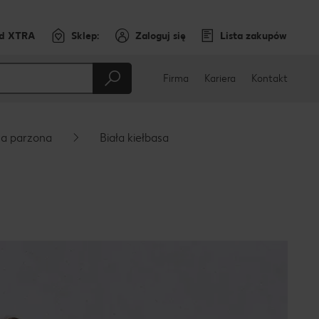
rd XTRA
Sklep:
Zaloguj się
Lista zakupów
Firma
Kariera
Kontakt
sa parzona
Biała kiełbasa