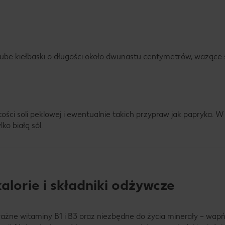
grube kiełbaski o długości około dwunastu centymetrów, ważące 
tości soli peklowej i ewentualnie takich przypraw jak papryka. 
ko białą sól.
 kalorie i składniki odżywcze
ważne witaminy B1 i B3 oraz niezbędne do życia minerały – wap