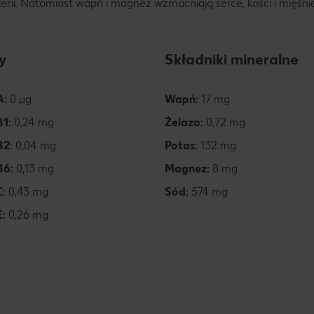
rii. Natomiast wapń i magnez wzmacniają serce, kości i mięśni
y
Składniki mineralne
A:
0 µg
Wapń:
17 mg
B1:
0,24 mg
Żelazo:
0,72 mg
B2:
0,04 mg
Potas:
132 mg
B6:
0,13 mg
Magnez:
8 mg
C:
0,43 mg
Sód:
574 mg
E:
0,26 mg