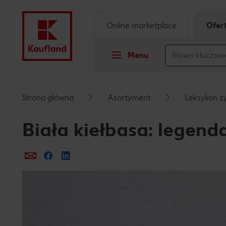
Online marketplace
Ofer
Menu
Przejdź do
Strona główna
Asortyment
Leksykon ż
Główna treść
Biała kiełbasa: legend
Stopka
Prześlij e-mailem
Udostępnij na Facebooku
Pływający pasek boczny