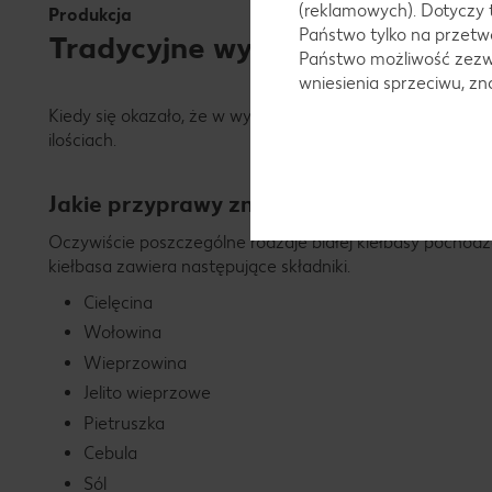
(reklamowych). Dotyczy 
Produkcja
Państwo tylko na przetwa
Tradycyjne wytwarzanie białej 
Państwo możliwość zezwo
wniesienia sprzeciwu, z
Kiedy się okazało, że w wyniku awaryjnego rozwiązania 
ilościach.
Jakie przyprawy znajdują się w białej kieł
Oczywiście poszczególne rodzaje białej kiełbasy pochod
kiełbasa zawiera następujące składniki.
Cielęcina
Wołowina
Wieprzowina
Jelito wieprzowe
Pietruszka
Cebula
Sól