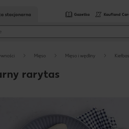
ta stacjonarna
Gazetka
Kaufland Ca
ywności
Mięso
Mięso i wędliny
Kiełba
arny rarytas