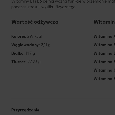
Witaminy B1 i B3 pełnią ważną funkcję w przemianie mate
podczas stresu i wysiłku fizycznego.
Wartość odżywcza
Witamin
Kalorie:
297 kcal
Witamina 
Węglowodany:
2,11 g
Witamina 
Białko:
11,7 g
Witamina 
Tłuszcz:
27,23 g
Witamina 
Witamina 
Witamina 
Przyrządzanie