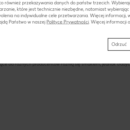
to również przekazywania danych do państw trzecich. Wybieraj
rzanie, które jest technicznie niezbędne, natomiast wybierając
kiełbasy
lenia na indywidualne cele przetwarzania. Więcej informacji, 
najdą Państwo w naszej
Polityce Prywatności
. Więcej informacji 
powstał smaczny produkt, zaczęto produkować białą kiełbasę w
Odrzuć
basie?
zące od różnych producentów różnią się smakiem, jednak tradyc