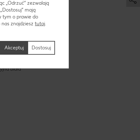
ąc „Odrzuć“ zezwalają
 „Dostosuj” mają
w tym o prawie do
o nas znajdziesz
tutaj
.
 dużych
Akceptuj
Dostosuj
yjna biała