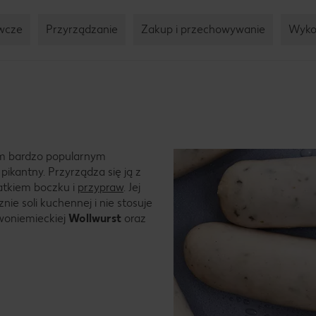
wcze
Przyrządzanie
Zakup i przechowywanie
Wyko
tam bardzo popularnym
 pikantny. Przyrządza się ją z
datkiem boczku i
przypraw
. Jej
znie soli kuchennej i nie stosuje
owoniemieckiej
Wollwurst
oraz