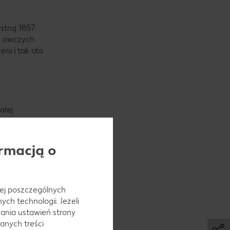
ustną 1857
k owczych.
ni i tak oto
ałej
” białej
rmacją o
 Dawniej na
 jej poszczególnych
odzenia.
ch technologii. Jeżeli
ania ustawień strony
anych treści