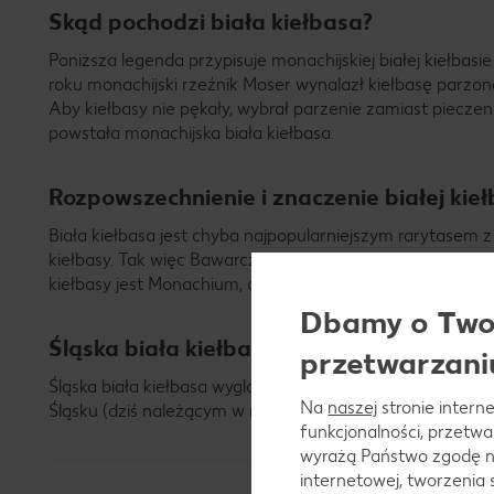
Skąd pochodzi biała kiełbasa?
Poniższa legenda przypisuje monachijskiej białej kiełba
roku monachijski rzeźnik Moser wynalazł kiełbasę parzo
Aby kiełbasy nie pękały, wybrał parzenie zamiast pieczen
powstała monachijska biała kiełbasa.
Rozpowszechnienie i znaczenie białej kie
Biała kiełbasa jest chyba najpopularniejszym rarytasem 
kiełbasy. Tak więc Bawarczycy są dumni ze swojego kulinarn
kiełbasy jest Monachium, ale jest ona popularna w całej 
Dbamy o Twoj
Śląska biała kiełbasa: świąteczny przys
przetwarzani
Śląska biała kiełbasa wygląda podobnie do bawarskiej, ale 
Na
naszej
stronie interne
Śląsku (dziś należącym w największej części do Polski) 
funkcjonalności, przetw
wyrażą Państwo zgodę n
internetowej, tworzenia