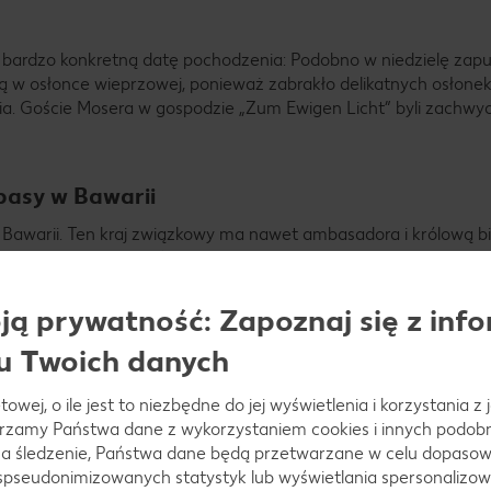
sie bardzo konkretną datę pochodzenia: Podobno w niedzielę zap
ną w osłonce wieprzowej, ponieważ zabrakło delikatnych osłone
ia. Goście Mosera w gospodzie „Zum Ewigen Licht” byli zachwyce
łbasy w Bawarii
z Bawarii. Ten kraj związkowy ma nawet ambasadora i królową bi
ego symbolu, z którym wiąże się ich tradycja i historia. „Stolicą
Bawarii, a także chętnie spożywana w Szwabii.
ą prywatność: Zapoznaj się z info
mak
u Twoich danych
jest trochę cieńsza i dłuższa oraz nie gotuje się jej, lecz smaży.
towej, o ile jest to niezbędne do jej wyświetlenia i korzystania z
była to tradycyjna potrawa podawana w czasie Świąt Bożego Nar
arzamy Państwa dane z wykorzystaniem cookies i innych podobny
a śledzenie, Państwa dane będą przetwarzane w celu dopasow
 spseudonimizowanych statystyk lub wyświetlania spersonalizow