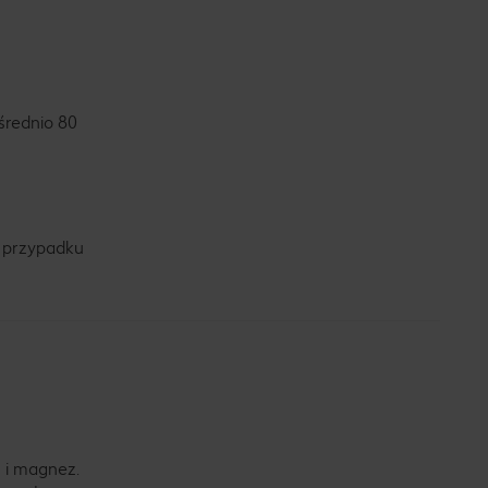
średnio 80
W przypadku
ń i magnez.