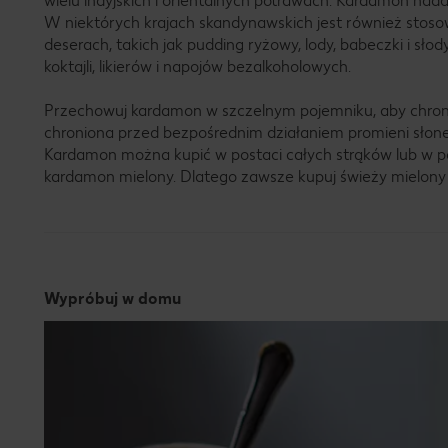
wielu indyjskich i orientalnych potrawach. Kardamon nad
W niektórych krajach skandynawskich jest również sto
deserach, takich jak pudding ryżowy, lody, babeczki i sło
koktajli, likierów i napojów bezalkoholowych.
Przechowuj kardamon w szczelnym pojemniku, aby chroni
chroniona przed bezpośrednim działaniem promieni słone
Kardamon można kupić w postaci całych strąków lub w po
kardamon mielony. Dlatego zawsze kupuj świeży mielony
Wypróbuj w domu