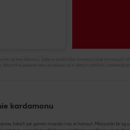
wane są bez dekoracji. Zdjęcia produktów zamieszczone na naszych s
h. Wszystkie podane ceny wyrażone są w złotych polskich i zawierają 
nie kardamonu
aw, takich jak garam masala i ras el hanout. Mieszanki te są