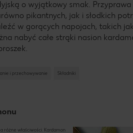
jską o wyjątkowy smak. Przyprawa t
wno pikantnych, jak i słodkich pot
eźć w gorących napojach, takich ja
na nabyć całe strąki nasion karda
proszek.
anie i przechowywanie
Składniki
monu
 za różne właściwości. Kardamon