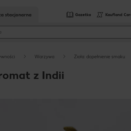
ta stacjonarna
Gazetka
Kaufland Ca
ywności
Warzywa
Zioła: dopełnienie smaku
omat z Indii