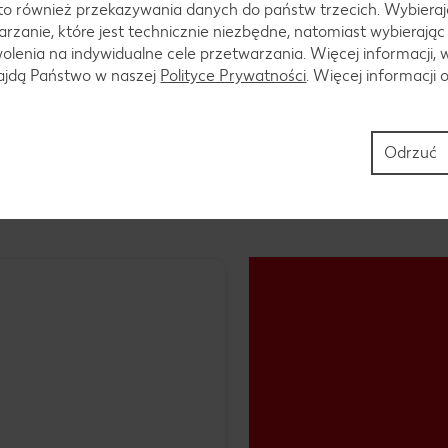
to również przekazywania danych do państw trzecich. Wybieraj
rzanie, które jest technicznie niezbędne, natomiast wybierając
lenia na indywidualne cele przetwarzania. Więcej informacji, 
 uprawiana w tropikalnych i subtropikalnych regionach świata
najdą Państwo w naszej
Polityce Prywatności
. Więcej informacji 
porze monsunowej, zwykle od czerwca do sierpnia. W tym czasi
e przetwórstwu.
Odrzuć