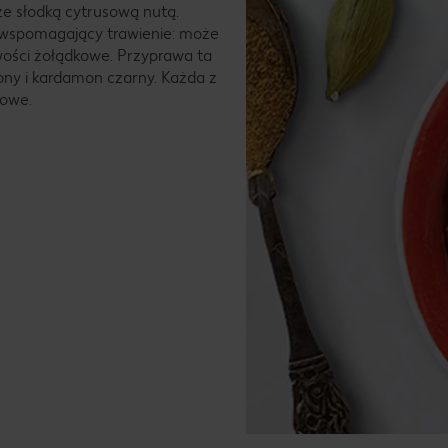
ze słodką cytrusową nutą.
k wspomagający trawienie: może
iwości żołądkowe. Przyprawa ta
ny i kardamon czarny. Każda z
kowe.