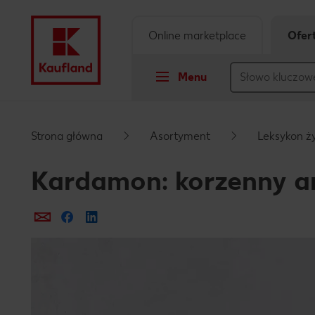
Online marketplace
Ofer
Menu
Przejdź do
Strona główna
Asortyment
Leksykon ż
Główna treść
Kardamon: korzenny ar
Stopka
Prześlij e-mailem
Udostępnij na Facebooku
Pływający pasek boczny