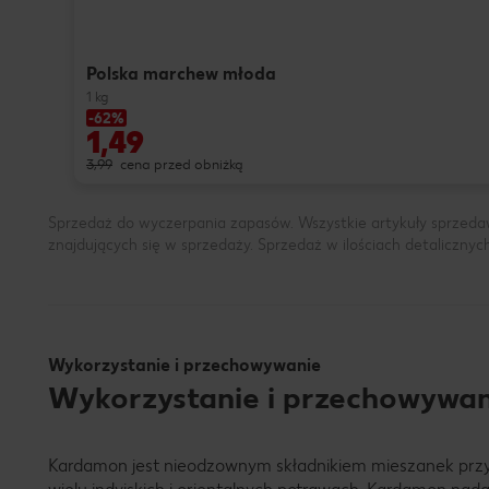
Polska marchew młoda
1 kg
-62%
1,49
3,99
cena przed obniżką
Sprzedaż do wyczerpania zapasów. Wszystkie artykuły sprzeda
znajdujących się w sprzedaży. Sprzedaż w ilościach detalicznyc
Wykorzystanie i przechowywanie
Wykorzystanie i przechowywa
Kardamon jest nieodzownym składnikiem mieszanek przypr