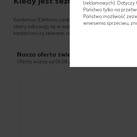
Kiedy jest sezon na kardamon?
(reklamowych). Dotyczy 
Państwo tylko na przetwa
Państwo możliwość zezwo
Kardamon (Elettaria cardamomum) to roślina przyprawowa
wniesienia sprzeciwu, z
zbiory odbywają się w większości obszarów uprawnych w 
kardamonu są zbierane, suszone, a następnie poddawan
Nasza oferta świeżych warzyw
Oferta ważna od 06.08.2026 do 08.08.2026