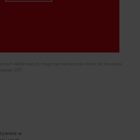
tronach reklamowych mogą się nieznacznie różnić od towarów
podatek VAT.
 używane w