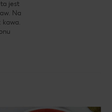
a jest
raw. Na
k kawa.
monu