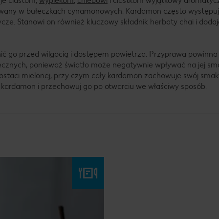
aje ciastom,
wypiekom
,
chlebowi
i ciastkom wyjątkowy aromatyc
sowany w bułeczkach cynamonowych. Kardamon często występu
dycze. Stanowi on również kluczowy składnik herbaty chai i dodaj
ć go przed wilgocią i dostępem powietrza. Przyprawa powinna
cznych, ponieważ światło może negatywnie wpływać na jej smak
staci mielonej, przy czym cały kardamon zachowuje swój smak 
 kardamon i przechowuj go po otwarciu we właściwy sposób.