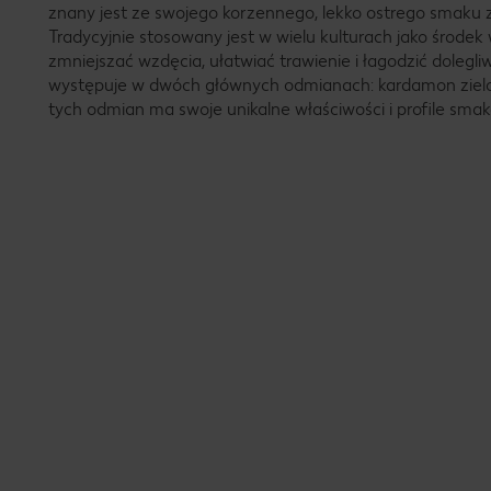
znany jest ze swojego korzennego, lekko ostrego smaku 
Tradycyjnie stosowany jest w wielu kulturach jako środe
zmniejszać wzdęcia, ułatwiać trawienie i łagodzić dolegl
występuje w dwóch głównych odmianach: kardamon zielo
tych odmian ma swoje unikalne właściwości i profile sma