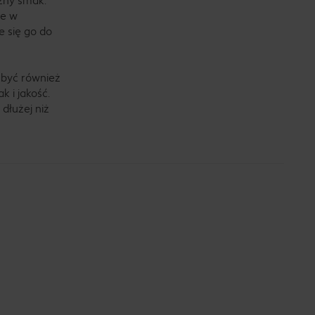
zny smak.
je w
e się go do
 być również
 i jakość.
dłużej niż