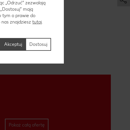
ąc „Odrzuć“ zezwalają
 „Dostosuj” mają
w tym o prawie do
. Główne
o nas znajdziesz
tutaj
.
e strąki
Akceptuj
Dostosuj
Pokaż całą ofertę