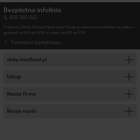
Bezpłatna infolinia
800 300 062
Pracownicy Działu Obsługi Klienta są do Waszej dyspozycji od poniedziałku do piątku w
godzinach od 8.00 do 20.00 i w soboty od 8.00 do 17.00.
Formularz kontaktowy
sklep.kaufland.pl
Usługi
Nasza firma
Nasze marki