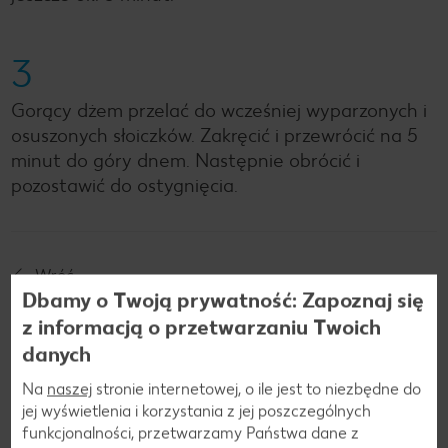
3
Gorący dżem przelać do wcześniej wyparzonych i
osuszonych słoiczków. Zakręcić i przewrócić na 5
minut do góry dnem. Następnie obrócić i
pozostawić do ostygnięcia.
Wróć
Dbamy o Twoją prywatność: Zapoznaj się
z informacją o przetwarzaniu Twoich
danych
Jesteśmy w mediach społeczniościowych!
Na
naszej
stronie internetowej, o ile jest to niezbędne do
jej wyświetlenia i korzystania z jej poszczególnych
funkcjonalności, przetwarzamy Państwa dane z