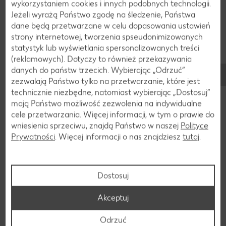
wykorzystaniem cookies i innych podobnych technologii.
Jeżeli wyrażą Państwo zgodę na śledzenie, Państwa
dane będą przetwarzane w celu dopasowania ustawień
strony internetowej, tworzenia spseudonimizowanych
statystyk lub wyświetlania spersonalizowanych treści
(reklamowych). Dotyczy to również przekazywania
danych do państw trzecich. Wybierając „Odrzuć“
zezwalają Państwo tylko na przetwarzanie, które jest
technicznie niezbędne, natomiast wybierając „Dostosuj”
Dołącz do nas na FB, Instagramie i TikToku!
mają Państwo możliwość zezwolenia na indywidualne
cele przetwarzania. Więcej informacji, w tym o prawie do
Bądź zawsze na bieżąco! Nie przegap żadnej okazji,
wniesienia sprzeciwu, znajdą Państwo w naszej
Polityce
żadnego naszego konkursu. Zostań naszym fanem!
Prywatności
. Więcej informacji o nas znajdziesz
tutaj
.
Dołącz do nas!
Dostosuj
Akceptuj
Aplikacja Kaufland
Odrzuć