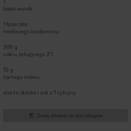
1
laska wanilii
1 łyżeczka
mielonego kardamonu
500 g
cukru żelującego 2:1
15 g
tartego imbiru
starta skórka i sok z 1 cytryny
Dodaj składniki do listy zakupów