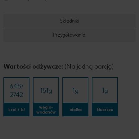
Składniki
Przygotowanie:
Wartości odżywcze:
(Na jedną porcję)
648/​
151
g
1
g
1
g
2742
węglo-
kcal / kJ
białka
tłuszczu
wodanów