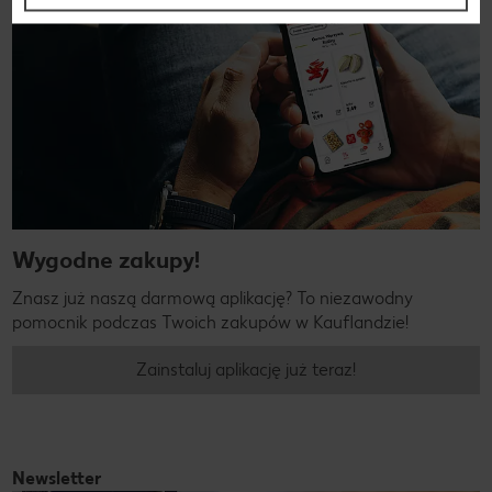
Wygodne zakupy!
Znasz już naszą darmową aplikację? To niezawodny
pomocnik podczas Twoich zakupów w Kauflandzie!
Zainstaluj aplikację już teraz!
Newsletter