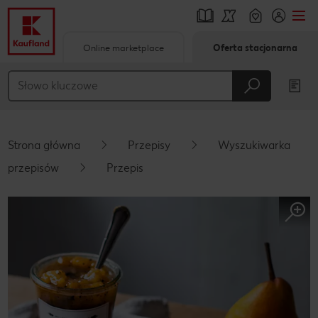
Online marketplace
Oferta stacjonarna
Przejdź do
Główna treść
Stopka
Strona główna
Przepisy
Wyszukiwarka
Pływający pasek boczny
przepisów
Przepis