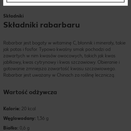
Składniki
Składniki rabarbaru
Rabarbar jest bogaty w witaminę C, błonnik i minerały, takie
jak potas i fosfor. Typowo kwaśny smak pochodzi od
zawartych w nim kwasów owocowych, takich jak kwas
jabłkowy, kwas cytrynowy i kwas szczawiowy. Obieranie i
gotowanie zmniejsza zawartość kwasu szczawiowego.
Rabarbar jest uważany w Chinach za roślinę leczniczą.
Wartość odżywcza
Kalorie:
20 kcal
Węglowodany:
1,36 g
Białko:
0,6 g