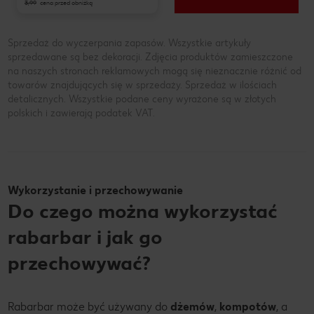
3,99
cena przed obniżką
Sprzedaż do wyczerpania zapasów. Wszystkie artykuły
sprzedawane są bez dekoracji. Zdjęcia produktów zamieszczone
na naszych stronach reklamowych mogą się nieznacznie różnić od
towarów znajdujących się w sprzedaży. Sprzedaż w ilościach
detalicznych. Wszystkie podane ceny wyrażone są w złotych
polskich i zawierają podatek VAT.
Wykorzystanie i przechowywanie
Do czego można wykorzystać
rabarbar i jak go
przechowywać?
Rabarbar może być używany do
dżemów
,
kompotów
, a