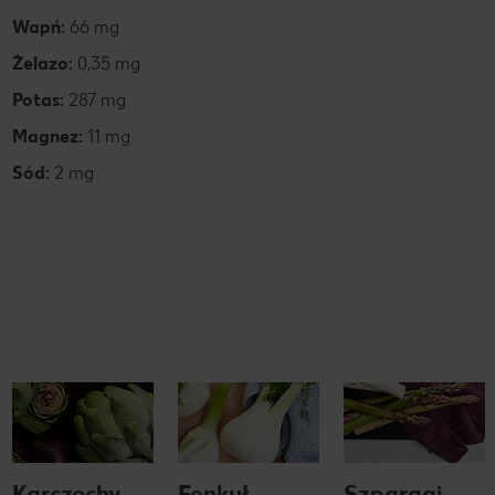
Wapń:
66 mg
Żelazo:
0,35 mg
Potas:
287 mg
Magnez:
11 mg
Sód:
2 mg
Karczochy
Fenkuł
Szparagi