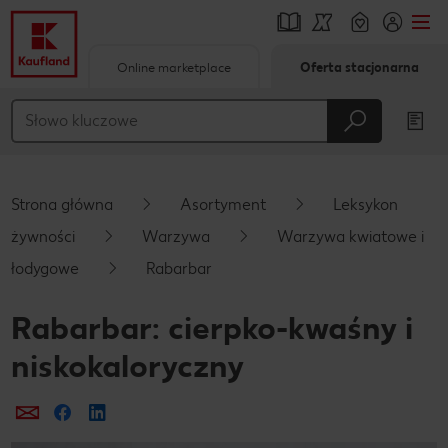
Online marketplace
Oferta stacjonarna
Przejdź do
Główna treść
Stopka
Strona główna
Asortyment
Leksykon
Pływający pasek boczny
żywności
Warzywa
Warzywa kwiatowe i
łodygowe
Rabarbar
Rabarbar: cierpko-kwaśny i
niskokaloryczny
Prześlij e-mailem
Udostępnij na Facebooku