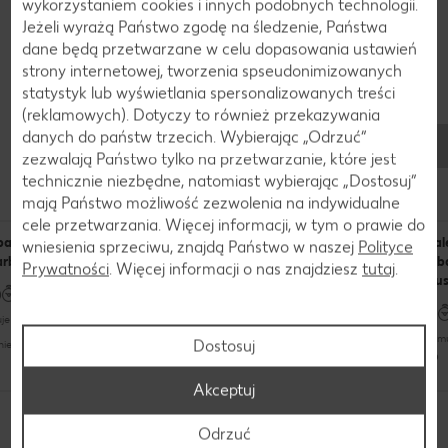
wykorzystaniem cookies i innych podobnych technologii.
Jeżeli wyrażą Państwo zgodę na śledzenie, Państwa
dane będą przetwarzane w celu dopasowania ustawień
strony internetowej, tworzenia spseudonimizowanych
statystyk lub wyświetlania spersonalizowanych treści
(reklamowych). Dotyczy to również przekazywania
danych do państw trzecich. Wybierając „Odrzuć“
Przepisy
zezwalają Państwo tylko na przetwarzanie, które jest
Dania z rabarbarem
technicznie niezbędne, natomiast wybierając „Dostosuj”
mają Państwo możliwość zezwolenia na indywidualne
cele przetwarzania. Więcej informacji, w tym o prawie do
bata mrożona z
Jogurtowe ciasto z
Tiramisu z
Nal
wniesienia sprzeciwu, znajdą Państwo w naszej
Polityce
arbarem
truskawkami, rabarbarem i
truskawkami i
rab
Prywatności
. Więcej informacji o nas znajdziesz
tutaj
.
kruszonką
rabarbarem
tru
je trochę czasu (do 60 minut)
zajmuje trochę czasu (do 60 minut)
błyskawicznie (do 15 minut)
zajm
Dostosuj
nieskomplikowany
nieskomplikowany
nieskomplikowany
Akceptuj
Odkryj jeszcze więcej przepisów
Odrzuć