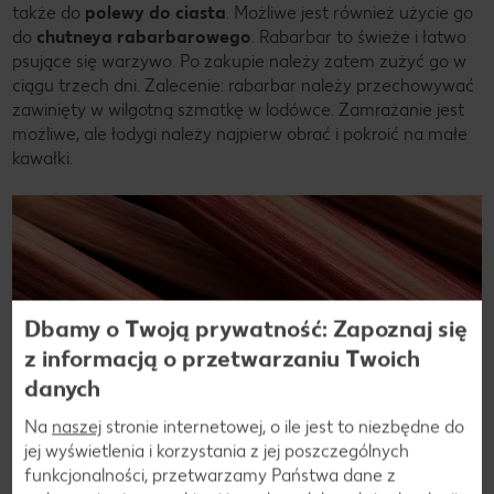
także do
polewy do ciasta
. Możliwe jest również użycie go
do
chutneya rabarbarowego
. Rabarbar to świeże i łatwo
psujące się warzywo. Po zakupie należy zatem zużyć go w
ciągu trzech dni. Zalecenie: rabarbar należy przechowywać
zawinięty w wilgotną szmatkę w lodówce. Zamrażanie jest
możliwe, ale łodygi należy najpierw obrać i pokroić na małe
kawałki.
Dbamy o Twoją prywatność: Zapoznaj się
z informacją o przetwarzaniu Twoich
danych
Na
naszej
stronie internetowej, o ile jest to niezbędne do
jej wyświetlenia i korzystania z jej poszczególnych
funkcjonalności, przetwarzamy Państwa dane z