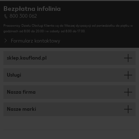
Bezpłatna infolinia
800 300 062
Pracownicy Działu Obsługi Klienta są do Waszej dyspozycji od poniedziałku do piątku w
godzinach od 8.00 do 20.00 i w soboty od 8.00 do 17.00.
Formularz kontaktowy
sklep.kaufland.pl
Usługi
Nasza firma
Nasze marki