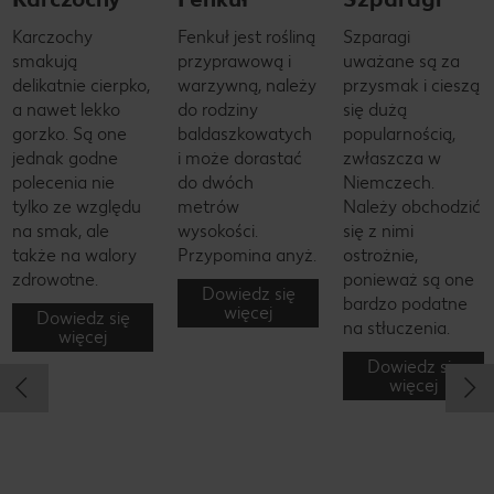
Karczochy
Fenkuł jest rośliną
Szparagi
smakują
przyprawową i
uważane są za
delikatnie cierpko,
warzywną, należy
przysmak i cieszą
a nawet lekko
do rodziny
się dużą
gorzko. Są one
baldaszkowatych
popularnością,
jednak godne
i może dorastać
zwłaszcza w
polecenia nie
do dwóch
Niemczech.
tylko ze względu
metrów
Należy obchodzić
na smak, ale
wysokości.
się z nimi
także na walory
Przypomina anyż.
ostrożnie,
zdrowotne.
ponieważ są one
Dowiedz się
bardzo podatne
więcej
Dowiedz się
na stłuczenia.
więcej
Dowiedz się
więcej