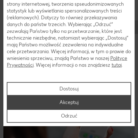
środkową półkę piekarnika i piec przez 55 - 60
strony internetowej, tworzenia spseudonimizowanych
statystyk lub wyświetlania spersonalizowanych treści
minut aż się zrumieni. Gotowe ciasto wyciągnąć,
(reklamowych). Dotyczy to również przekazywania
ostudzić i udekorować cukrem pudrem.
danych do państw trzecich. Wybierając „Odrzuć“
zezwalają Państwo tylko na przetwarzanie, które jest
technicznie niezbędne, natomiast wybierając „Dostosuj”
mają Państwo możliwość zezwolenia na indywidualne
Wróć
cele przetwarzania. Więcej informacji, w tym o prawie do
wniesienia sprzeciwu, znajdą Państwo w naszej
Polityce
Prywatności
. Więcej informacji o nas znajdziesz
tutaj
.
Jesteśmy w mediach społeczniościowych!
Dostosuj
Akceptuj
Odrzuć