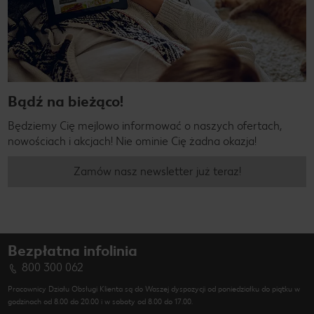
Bądź na bieżąco!
Będziemy Cię mejlowo informować o naszych ofertach,
nowościach i akcjach! Nie ominie Cię żadna okazja!
Zamów nasz newsletter już teraz!
Bezpłatna infolinia
800 300 062
Pracownicy Działu Obsługi Klienta są do Waszej dyspozycji od poniedziałku do piątku w
godzinach od 8.00 do 20.00 i w soboty od 8.00 do 17.00.