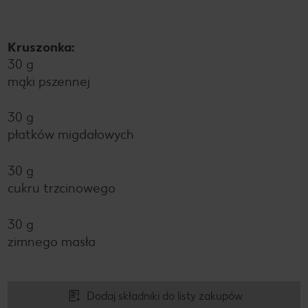
Kruszonka:
30 g
mąki pszennej
30 g
płatków migdałowych
30 g
cukru trzcinowego
30 g
zimnego masła
Dodaj składniki do listy zakupów