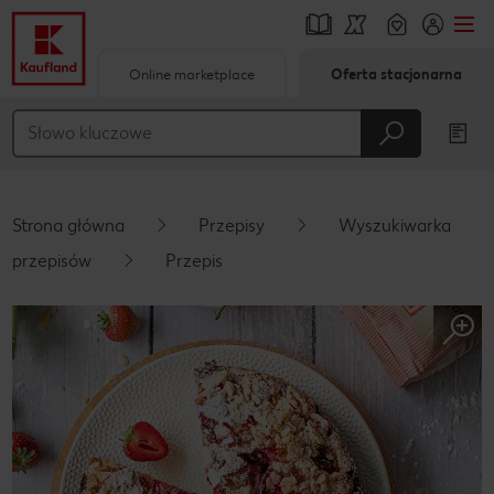
Online marketplace
Oferta stacjonarna
Przejdź do
Główna treść
Stopka
Strona główna
Przepisy
Wyszukiwarka
Pływający pasek boczny
przepisów
Przepis