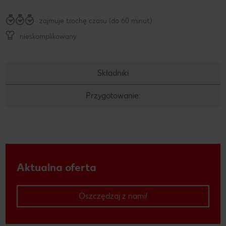
zajmuje trochę czasu (do 60 minut)
nieskomplikowany
Składniki
Przygotowanie:
Aktualna oferta
Oszczędzaj z nami!