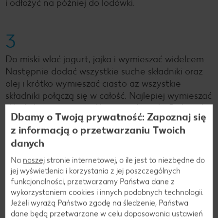
i odłożyć na później do lodówki.
3
Do miski wlać jogurt, jajka i wymieszać widelcem.
Następnie dodać wszystkie suche składniki oraz
olej i krótko wymieszać ciasto aż wszystkie
składniki połączą się w całość. Najlepiej wymieszać
składniki za pomocą silikonowej łopatki. Piekarnik
Dbamy o Twoją prywatność: Zapoznaj się
nagrzać do 180 st C (termoobieg + dolna grzałka).
z informacją o przetwarzaniu Twoich
danych
4
Na
naszej
stronie internetowej, o ile jest to niezbędne do
jej wyświetlenia i korzystania z jej poszczególnych
Okrągłą formę do pieczenia (średnica ok. 24 cm)
funkcjonalności, przetwarzamy Państwa dane z
wyłożyć papierem do pieczenia, przełożyć ciasto,
wykorzystaniem cookies i innych podobnych technologii.
na wierzchu ułożyć truskawki oraz rabarbar.
Jeżeli wyrażą Państwo zgodę na śledzenie, Państwa
Całość posypać kruszonką. Ciasto wstawić na
dane będą przetwarzane w celu dopasowania ustawień