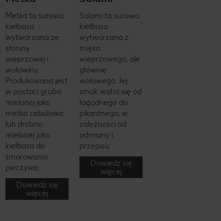
Metka to surowa
Salami to surowa
kiełbasa
kiełbasa
wytwarzana ze
wytwarzana z
słoniny
mięsa
wieprzowej i
wieprzowego, ale
wołowiny.
głównie
Produkowana jest
wołowego. Jej
w postaci grubo
smak waha się od
mielonej jako
łagodnego do
metka cebulowa
pikantnego, w
lub drobno
zależności od
mielonej jako
odmiany i
kiełbasa do
przepisu.
smarowania
Dowiedz się
pieczywa.
więcej
Dowiedz się
więcej