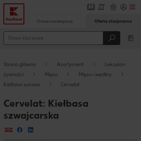
Online marketplace
Oferta stacjonarna
Przejdź do
Główna treść
Stopka
Strona główna
Asortyment
Leksykon
Pływający pasek boczny
żywności
Mięso
Mięso i wędliny
Kiełbasa surowa
Cervelat
Cervelat: Kiełbasa
szwajcarska
Prześlij e-mailem
Udostępnij na Facebooku