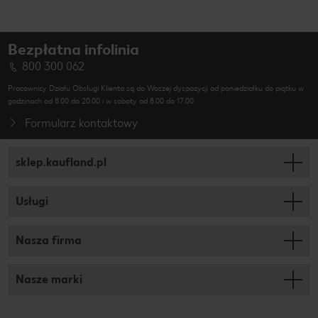
Bezpłatna infolinia
800 300 062
Pracownicy Działu Obsługi Klienta są do Waszej dyspozycji od poniedziałku do piątku w
godzinach od 8.00 do 20.00 i w soboty od 8.00 do 17.00.
Formularz kontaktowy
sklep.kaufland.pl
Usługi
Nasza firma
Nasze marki