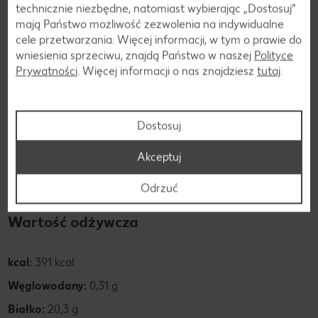
technicznie niezbędne, natomiast wybierając „Dostosuj”
mają Państwo możliwość zezwolenia na indywidualne
cele przetwarzania. Więcej informacji, w tym o prawie do
Składniki
wniesienia sprzeciwu, znajdą Państwo w naszej
Polityce
Składniki kiełbasy cervelat
Prywatności
. Więcej informacji o nas znajdziesz
tutaj
.
Kiełbasa zawiera cenne witaminy A, C, B6 i B12 oraz takie
Dostosuj
minerały jak magnez, żelazo i wapń. Witaminy B12 i B6
pełnią ważną funkcję w metabolizmie homocysteiny.
Akceptuj
Natomiast wapń i magnez wzmacniają serce, kości i mięśnie,
szczególnie podczas stresu i wysiłku fizycznego.
Odrzuć
Wartość odżywcza
kcal:
391 kcal
Węglowodany:
0,31 g
Białko:
20,3 g