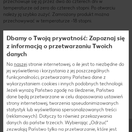
przechowuje się ją przez dwa do czterech dni w
temperaturze od zera do czterech stopni. Po otwarciu
należy ją szybko zużyć. Zamrożony produkt można
przechowywać w temperaturze -18 stopni.
Dbamy o Twoją prywatność: Zapoznaj się
z informacją o przetwarzaniu Twoich
danych
Na
naszej
stronie internetowej, o ile jest to niezbędne do
jej wyświetlenia i korzystania z jej poszczególnych
funkcjonalności, przetwarzamy Państwa dane z
wykorzystaniem cookies i innych podobnych technologii.
Jeżeli wyrażą Państwo zgodę na śledzenie, Państwa
dane będą przetwarzane w celu dopasowania ustawień
strony internetowej, tworzenia spseudonimizowanych
statystyk lub wyświetlania spersonalizowanych treści
(reklamowych). Dotyczy to również przekazywania
danych do państw trzecich. Wybierając „Odrzuć“
zezwalają Państwo tylko na przetwarzanie, które jest