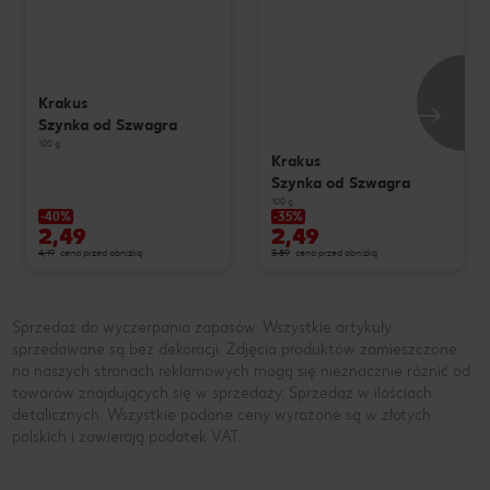
Krakus
Szynka od Szwagra
100 g
Krakus
Szynka od Szwagra
100 g
-40%
-35%
2,49
2,49
4,19
cena przed obniżką
3,89
cena przed obniżką
Sprzedaż do wyczerpania zapasów. Wszystkie artykuły
sprzedawane są bez dekoracji. Zdjęcia produktów zamieszczone
na naszych stronach reklamowych mogą się nieznacznie różnić od
towarów znajdujących się w sprzedaży. Sprzedaż w ilościach
detalicznych. Wszystkie podane ceny wyrażone są w złotych
polskich i zawierają podatek VAT.