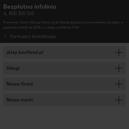
Bezpłatna infolinia
800 300 062
Pracownicy Działu Obsługi Klienta są do Waszej dyspozycji od poniedziałku do piątku w
godzinach od 8.00 do 20.00 i w soboty od 8.00 do 17.00.
Formularz kontaktowy
sklep.kaufland.pl
Usługi
Nasza firma
Nasze marki