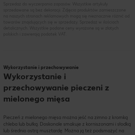
Sprzedaż do wyczerpania zapasów. Wszystkie artykuły
sprzedawane są bez dekoracji. Zdjęcia produktów zamieszczone
na naszych stronach reklamowych mogą się nieznacznie różnić od
towarów znajdujących się w sprzedaży. Sprzedaż w ilościach
detalicznych. Wszystkie podane ceny wyrażone są w złotych
polskich i zawierają podatek VAT.
Wykorzystanie i przechowywanie
Wykorzystanie i
przechowywanie pieczeni z
mielonego mięsa
Pieczeń z mielonego mięsa można jeść na zimno z kromką
chleba lub bułką. Doskonale smakuje z korniszonami i słodką
lub średnio ostrą musztardę. Można ją też podsmażyć na