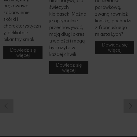
alternatywą dla
na kiełbasę
brązowawe
świeżych
parówkową,
zabarwienie
kiełbasek. Można
zwaną również
skórki i
je optymalnie
liońską, pochodzi
charakterystyczn
przechowywać,
z francuskiego
y, delikatnie
mają długi okres
miasta Lyon?
pikantny smak.
trwałości i mogą
Dowiedz się
być użyte w
Dowiedz się
więcej
każdej chwili.
więcej
Dowiedz się
więcej