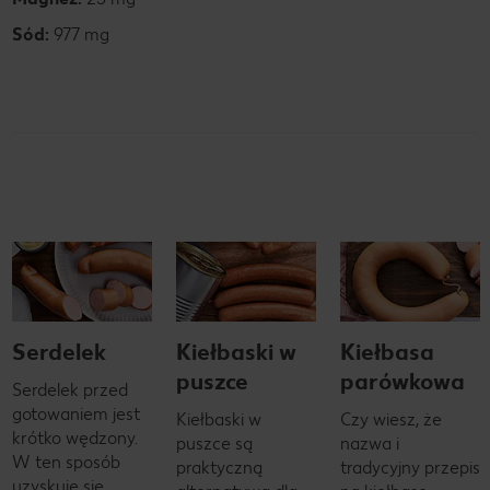
Sód:
977 mg
Serdelek
Kiełbaski w
Kiełbasa
puszce
parówkowa
Serdelek przed
gotowaniem jest
Kiełbaski w
Czy wiesz, że
krótko wędzony.
puszce są
nazwa i
W ten sposób
praktyczną
tradycyjny przepis
uzyskuje się