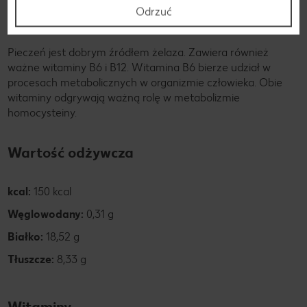
mięsa
Odrzuć
Pieczeń jest dobrym źródłem żelaza. Zawiera również
ważne witaminy B6 i B12. Witamina B6 bierze udział w
procesach metabolicznych w organizmie człowieka. Obie
witaminy odgrywają ważną rolę w metabolizmie
homocysteiny.
Wartość odżywcza
kcal:
150 kcal
Węglowodany:
0,31 g
Białko:
18,52 g
Tłuszcze:
8,33 g
Witaminy