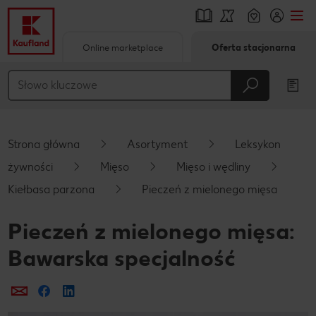
Online marketplace
Oferta stacjonarna
Przejdź do
Główna treść
Stopka
Strona główna
Asortyment
Leksykon
Pływający pasek boczny
żywności
Mięso
Mięso i wędliny
Kiełbasa parzona
Pieczeń z mielonego mięsa
Pieczeń z mielonego mięsa:
Bawarska specjalność
Prześlij e-mailem
Udostępnij na Facebooku