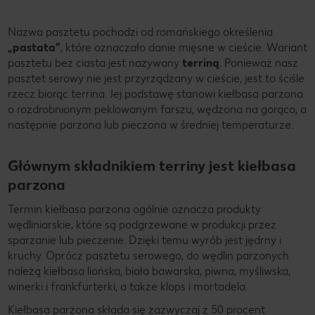
Nazwa pasztetu pochodzi od romańskiego określenia
„pastata”
, które oznaczało danie mięsne w cieście. Wariant
pasztetu bez ciasta jest nazywany
terriną
. Ponieważ nasz
pasztet serowy nie jest przyrządzany w cieście, jest to ściśle
rzecz biorąc terrina. Jej podstawę stanowi kiełbasa parzona
o rozdrobnionym peklowanym farszu, wędzona na gorąco, a
następnie parzona lub pieczona w średniej temperaturze.
Głównym składnikiem terriny jest kiełbasa
parzona
Termin kiełbasa parzona ogólnie oznacza produkty
wędliniarskie, które są podgrzewane w produkcji przez
sparzanie lub pieczenie. Dzięki temu wyrób jest jędrny i
kruchy. Oprócz pasztetu serowego, do wędlin parzonych
należą kiełbasa liońska, biała bawarska, piwna, myśliwska,
winerki i frankfurterki, a także klops i mortadela.
Kiełbasa parzona składa się zazwyczaj z 50 procent