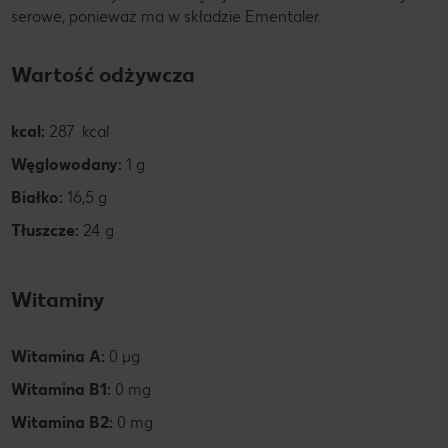
serowe, ponieważ ma w składzie Ementaler.
Wartość odżywcza
kcal:
287 kcal
Węglowodany:
1 g
Białko:
16,5 g
Tłuszcze:
24 g
Witaminy
Witamina A:
0 µg
Witamina B1:
0 mg
Witamina B2:
0 mg