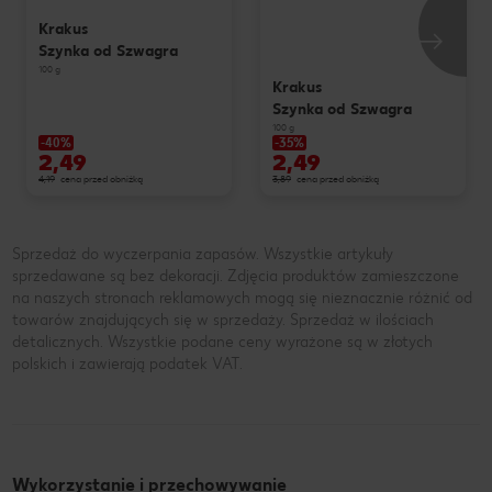
Krakus
Szynka od Szwagra
100 g
Krakus
Szynka od Szwagra
100 g
-40%
-35%
2,49
2,49
4,19
cena przed obniżką
3,89
cena przed obniżką
Sprzedaż do wyczerpania zapasów. Wszystkie artykuły
sprzedawane są bez dekoracji. Zdjęcia produktów zamieszczone
na naszych stronach reklamowych mogą się nieznacznie różnić od
towarów znajdujących się w sprzedaży. Sprzedaż w ilościach
detalicznych. Wszystkie podane ceny wyrażone są w złotych
polskich i zawierają podatek VAT.
Wykorzystanie i przechowywanie