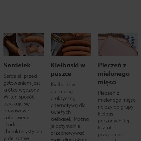
Serdelek
Kiełbaski w
Pieczeń z
puszce
mielonego
Serdelek przed
mięsa
gotowaniem jest
Kiełbaski w
krótko wędzony.
puszce są
Pieczeń z
W ten sposób
praktyczną
mielonego mięsa
uzyskuje się
alternatywą dla
należy do grupy
brązowawe
świeżych
kiełbas
zabarwienie
kiełbasek. Można
parzonych. Jej
skórki i
je optymalnie
kształt
charakterystyczn
przechowywać,
przypomina
y, delikatnie
mają długi okres