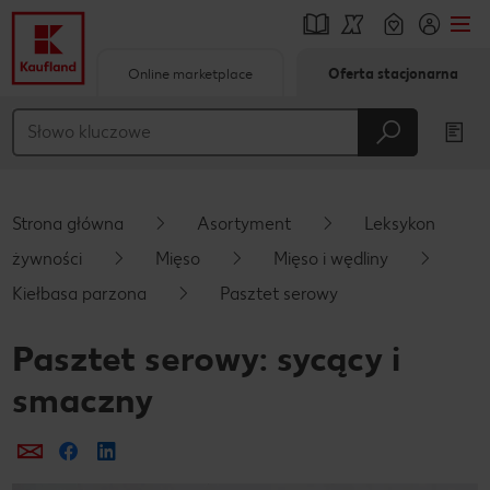
Online marketplace
Oferta stacjonarna
Przejdź do
Główna treść
Stopka
Strona główna
Asortyment
Leksykon
Pływający pasek boczny
żywności
Mięso
Mięso i wędliny
Kiełbasa parzona
Pasztet serowy
Pasztet serowy: sycący i
smaczny
Prześlij e-mailem
Udostępnij na Facebooku