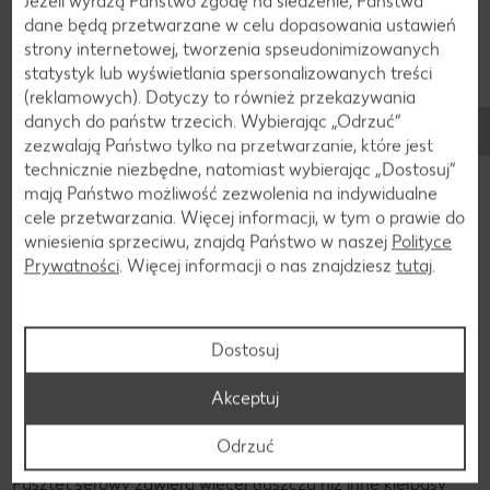
Jeżeli wyrażą Państwo zgodę na śledzenie, Państwa
dane będą przetwarzane w celu dopasowania ustawień
strony internetowej, tworzenia spseudonimizowanych
statystyk lub wyświetlania spersonalizowanych treści
(reklamowych). Dotyczy to również przekazywania
danych do państw trzecich. Wybierając „Odrzuć“
zezwalają Państwo tylko na przetwarzanie, które jest
technicznie niezbędne, natomiast wybierając „Dostosuj”
mają Państwo możliwość zezwolenia na indywidualne
cele przetwarzania. Więcej informacji, w tym o prawie do
wniesienia sprzeciwu, znajdą Państwo w naszej
Polityce
Prywatności
. Więcej informacji o nas znajdziesz
tutaj
.
Dostosuj
Składniki
Akceptuj
Składniki pasztetu serowego
Odrzuć
Pasztet serowy zawiera więcej tłuszczu niż inne kiełbasy