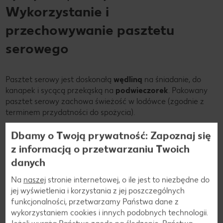
Wykorzystanie i
przechowywanie pasztetu
serowego
Pasztet serowy jest doskonałą
wędliną
na śniadanie, do
kanapek i sycącą przekąską na
podwieczorek
. Pakowany
pasztet serowy zachowa świeżość w lodówce (zgodnie z
terminem przydatności do spożycia).
Podobnie jak inne gatunki kiełbas można go przechowywać
Dbamy o Twoją prywatność: Zapoznaj się
w lodówce przez dwa do czterech dni, ale po otwarciu
z informacją o przetwarzaniu Twoich
należy go jak najszybciej zużyć. Pasztet serowy można
danych
również zamrozić w temperaturze -18 stopni. Należy go
zamrażać w szczelnie zamkniętym opakowaniu.
Na
naszej
stronie internetowej, o ile jest to niezbędne do
jej wyświetlenia i korzystania z jej poszczególnych
funkcjonalności, przetwarzamy Państwa dane z
wykorzystaniem cookies i innych podobnych technologii.