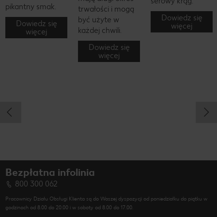
serowy krąg.
pikantny smak.
trwałości i mogą
Dowiedz się
być użyte w
Dowiedz się
więcej
każdej chwili.
więcej
Dowiedz się
więcej
Bezpłatna infolinia
800 300 062
Pracownicy Działu Obsługi Klienta są do Waszej dyspozycji od poniedziałku do piątku w
godzinach od 8.00 do 20.00 i w soboty od 8.00 do 17.00.