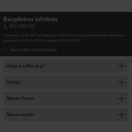
Bezpłatna infolinia
800 300 062
Pracownicy Działu Obsługi Klienta są do Waszej dyspozycji od poniedziałku do piątku w
godzinach od 8.00 do 20.00 i w soboty od 8.00 do 17.00.
Formularz kontaktowy
sklep.kaufland.pl
Usługi
Nasza firma
Nasze marki