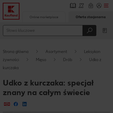
Online marketplace
Oferta stacjonarna
Przejdź do
Główna treść
Stopka
Strona główna
Asortyment
Leksykon
Pływający pasek boczny
żywności
Mięso
Drób
Udko z
kurczaka
Udko z kurczaka: specjał
znany na całym świecie
Prześlij e-mailem
Udostępnij na Facebooku