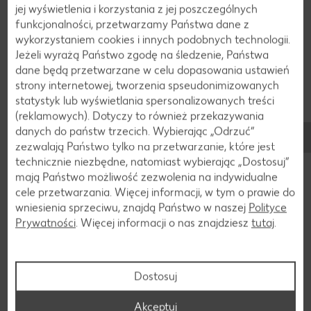
warzywami
,
ziemniakami
lub
ryżem
bądź służyć jako
jej wyświetlenia i korzystania z jej poszczególnych
smaczny składnik sałatek.
funkcjonalności, przetwarzamy Państwa dane z
wykorzystaniem cookies i innych podobnych technologii.
Prawidłowe przechowywanie udek z kurczaka ma kluczowe
Jeżeli wyrażą Państwo zgodę na śledzenie, Państwa
znaczenie dla ich świeżości i bezpieczeństwa konsumpcji. Po
dane będą przetwarzane w celu dopasowania ustawień
zakupie lub przygotowaniu należy je od razu umieścić w
strony internetowej, tworzenia spseudonimizowanych
lodówce, najlepiej w hermetycznych pojemnikach lub
statystyk lub wyświetlania spersonalizowanych treści
szczelnie zamkniętych plastikowych torebkach. Bezpieczna
(reklamowych). Dotyczy to również przekazywania
temperatura wynosi od 0 do 4 stopni Celsjusza. Udka z
danych do państw trzecich. Wybierając „Odrzuć“
kurczaka powinny zostać zjedzone w ciągu 1–2 dni. Można je
zezwalają Państwo tylko na przetwarzanie, które jest
zamrozić w celu dłuższego przechowywania, a na potrzeby
technicznie niezbędne, natomiast wybierając „Dostosuj”
rozmrażania najlepiej trzymać je w lodówce.
mają Państwo możliwość zezwolenia na indywidualne
cele przetwarzania. Więcej informacji, w tym o prawie do
wniesienia sprzeciwu, znajdą Państwo w naszej
Polityce
Prywatności
. Więcej informacji o nas znajdziesz
tutaj
.
Składniki
Składniki udka z kurczaka
Dostosuj
Akceptuj
Udka z kurczaka mogą być częścią zbilansowanej diety. Jako