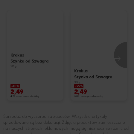
Krakus
Szynka od Szwagra
100 g
Krakus
Szynka od Szwagra
100 g
-40%
-35%
2,49
2,49
4,19
cena przed obniżką
3,89
cena przed obniżką
Sprzedaż do wyczerpania zapasów. Wszystkie artykuły
sprzedawane są bez dekoracji. Zdjęcia produktów zamieszczone
na naszych stronach reklamowych mogą się nieznacznie różnić od