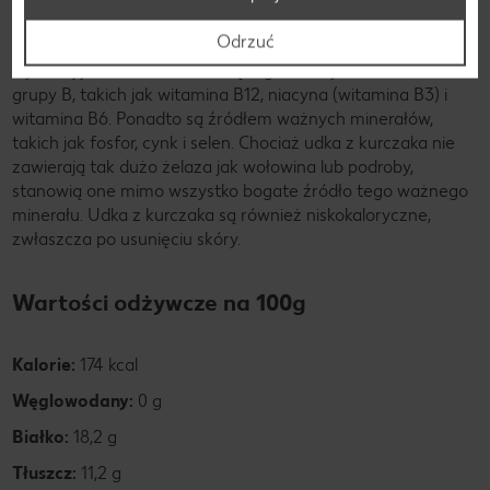
bogate źródło białka i składników odżywczych, mogą
Odrzuć
przynieść różne korzyści zdrowotne. Zawierają dużo
wysokiej jakości białka zwierzęcego i różnych witamin z
grupy B, takich jak witamina B12, niacyna (witamina B3) i
witamina B6. Ponadto są źródłem ważnych minerałów,
takich jak fosfor, cynk i selen. Chociaż udka z kurczaka nie
zawierają tak dużo żelaza jak wołowina lub podroby,
stanowią one mimo wszystko bogate źródło tego ważnego
minerału. Udka z kurczaka są również niskokaloryczne,
zwłaszcza po usunięciu skóry.
Wartości odżywcze na 100g
Kalorie:
174 kcal
Węglowodany:
0 g
Białko:
18,2 g
Tłuszcz:
11,2 g