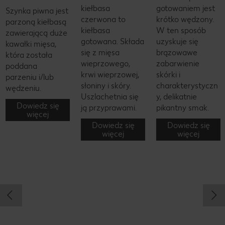
kiełbasa
gotowaniem jest
Szynka piwna jest
czerwona to
krótko wędzony.
parzoną kiełbasą
kiełbasa
W ten sposób
zawierającą duże
gotowana. Składa
uzyskuje się
kawałki mięsa,
się z mięsa
brązowawe
która została
wieprzowego,
zabarwienie
poddana
krwi wieprzowej,
skórki i
parzeniu i/lub
słoniny i skóry.
charakterystyczn
wędzeniu.
Uszlachetnia się
y, delikatnie
Dowiedz się
ją przyprawami.
pikantny smak.
więcej
Dowiedz się
Dowiedz się
więcej
więcej